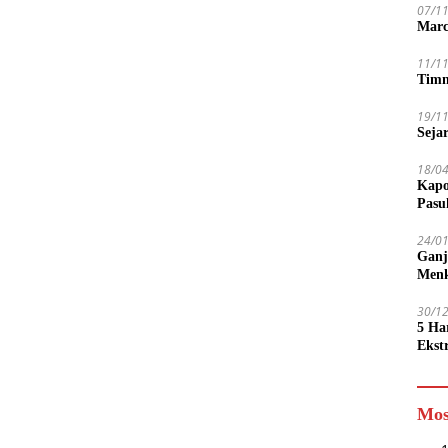
07/1
Marc
11/1
Timn
19/1
Seja
18/0
Kapo
Pasu
24/0
Ganj
Men
30/1
5 Ha
Ekst
Tamp
jadi
Mos