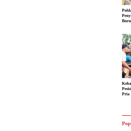
Pold
Peny
Buru
Dua 
Keba
Pesi
Pria 
Mera
Cari
Pop