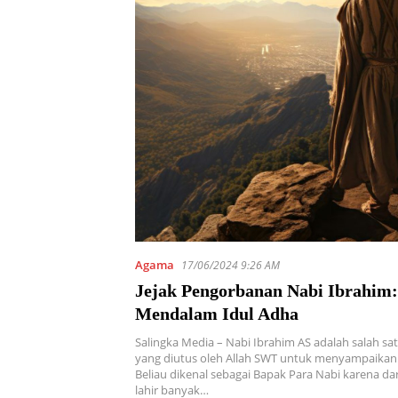
Agama
17/06/2024 9:26 AM
Jejak Pengorbanan Nabi Ibrahim
Mendalam Idul Adha
Salingka Media – Nabi Ibrahim AS adalah salah sa
yang diutus oleh Allah SWT untuk menyampaikan 
Beliau dikenal sebagai Bapak Para Nabi karena d
lahir banyak…