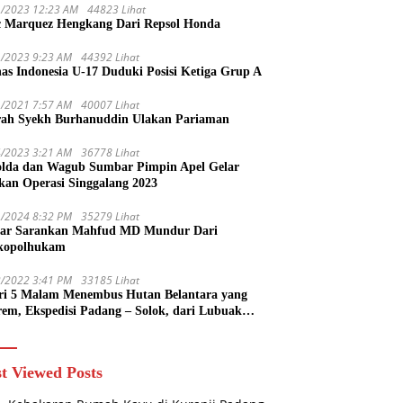
1/2023 12:23 AM
44823 Lihat
 Marquez Hengkang Dari Repsol Honda
1/2023 9:23 AM
44392 Lihat
as Indonesia U-17 Duduki Posisi Ketiga Grup A
1/2021 7:57 AM
40007 Lihat
rah Syekh Burhanuddin Ulakan Pariaman
4/2023 3:21 AM
36778 Lihat
lda dan Wagub Sumbar Pimpin Apel Gelar
kan Operasi Singgalang 2023
1/2024 8:32 PM
35279 Lihat
ar Sarankan Mahfud MD Mundur Dari
kopolhukam
2/2022 3:41 PM
33185 Lihat
ri 5 Malam Menembus Hutan Belantara yang
rem, Ekspedisi Padang – Solok, dari Lubuak
uruang Menuju Koto Sani Solok Temuan yang
 Catatan
t Viewed Posts