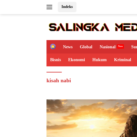
Langsung
Indeks
ke
konten
H
News
Global
Nasional
Su
o
m
Bisnis
Ekonomi
Hukum
Kriminal
e
kisah nabi