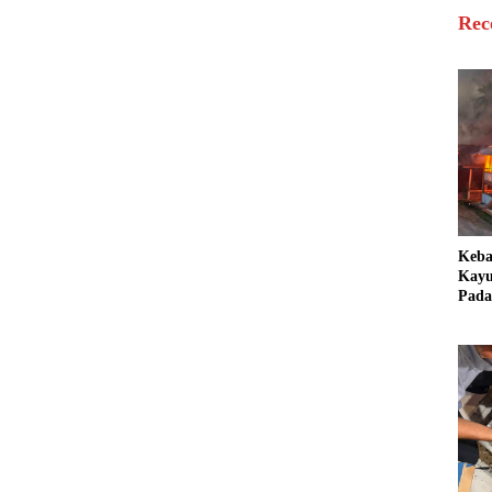
Rec
Keb
Kayu
Pada
Bang
Ter