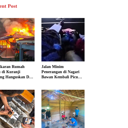
ent Post
akaran Rumah
Jalan Minim
 di Kuranji
Penerangan di Nagari
ng Hanguskan Dua
Bawan Kembali Picu
unan, 15 Warga
Kecelakaan, Ibu dan
dampak
Tiga Anak Jadi Korban