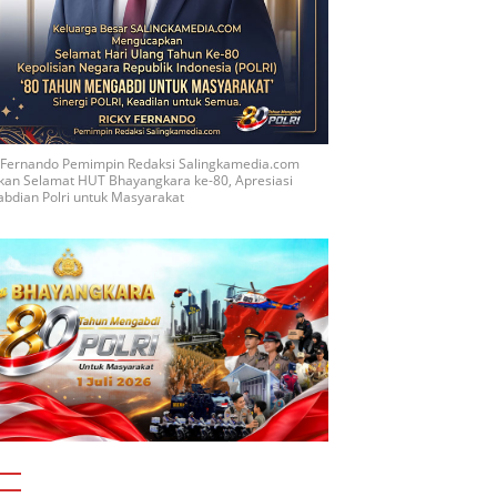
y Fernando Pemimpin Redaksi Salingkamedia.com
kan Selamat HUT Bhayangkara ke-80, Apresiasi
bdian Polri untuk Masyarakat