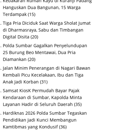
Kebakaran Rumah Kayu di Kuranji Padang
Hanguskan Dua Bangunan, 15 Warga
Terdampak
(15)
Tiga Pria Diciduk Saat Warga Sholat Jumat
di Dharmasraya, Sabu dan Timbangan
Digital Disita
(20)
Polda Sumbar Gagalkan Penyelundupan
25 Burung Beo Mentawai, Dua Pria
Diamankan
(20)
Jalan Minim Penerangan di Nagari Bawan
Kembali Picu Kecelakaan, Ibu dan Tiga
Anak Jadi Korban
(31)
Samsat KiosK Permudah Bayar Pajak
Kendaraan di Sumbar, Kapolda Minta
Layanan Hadir di Seluruh Daerah
(35)
Hardiknas 2026 Polda Sumbar Tegaskan
Pendidikan Jadi Kunci Membangun
Kamtibmas yang Kondusif
(36)