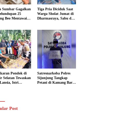
a Sumbar Gagalkan
Tiga Pria Diciduk Saat
elundupan 25
Warga Sholat Jumat di
ng Beo Mentawai,
Dharmasraya, Sabu dan
Pria Diamankan
Timbangan Digital
Disita
karan Pondok di
Satresnarkoba Polres
sir Selatan Tewaskan
Sijunjung Tangkap
Lansia, Istri
Petani di Kamang Baru,
ngkak 600 Meter
Polisi Sita Delapan
 Pertolongan
Paket Diduga Sabu
ular Post