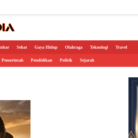
mbar
Sehat
Gaya Hidup
Olahraga
Teknologi
Travel
Pemerintah
Pendidikan
Politik
Sejarah