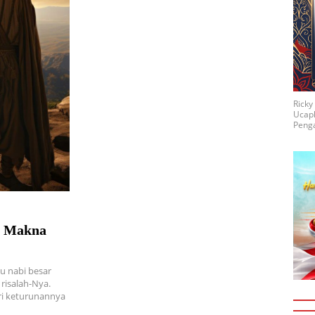
Rick
Ucap
Penga
: Makna
tu nabi besar
risalah-Nya.
ari keturunannya