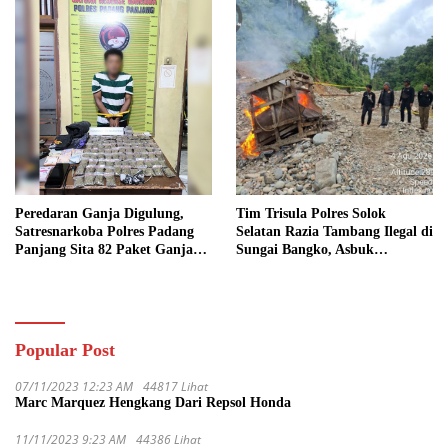
Peredaran Ganja Digulung,
Tim Trisula Polres Solok
Satresnarkoba Polres Padang
Selatan Razia Tambang Ilegal di
Panjang Sita 82 Paket Ganja
Sungai Bangko, Asbuk
Kering Siap Edar di Tanah
Langsung Dimusnahkan
Datar
Popular Post
07/11/2023 12:23 AM
44817 Lihat
Marc Marquez Hengkang Dari Repsol Honda
11/11/2023 9:23 AM
44386 Lihat