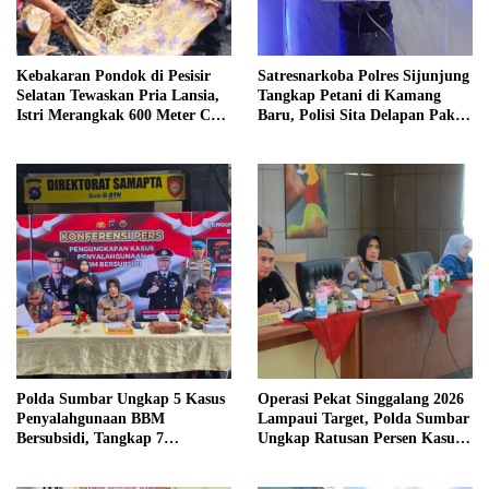
Kebakaran Pondok di Pesisir
Satresnarkoba Polres Sijunjung
Selatan Tewaskan Pria Lansia,
Tangkap Petani di Kamang
Istri Merangkak 600 Meter Cari
Baru, Polisi Sita Delapan Paket
Pertolongan
Diduga Sabu
Polda Sumbar Ungkap 5 Kasus
Operasi Pekat Singgalang 2026
Penyalahgunaan BBM
Lampaui Target, Polda Sumbar
Bersubsidi, Tangkap 7
Ungkap Ratusan Persen Kasus
Tersangka dan Sita 13.298 Liter
Kriminal
Bio Solar