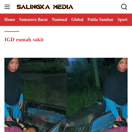
Langsung
ke
konten
Home
Sumatera Barat
Nasional
Global
Polda Sumbar
Sports
IGD rumah sakit