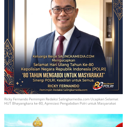
Ricky Fernando Pemimpin Redaksi Salingkamedia.com Ucapkan Selamat
HUT Bhayangkara ke-80, Apresiasi Pengabdian Polri untuk Masyarakat