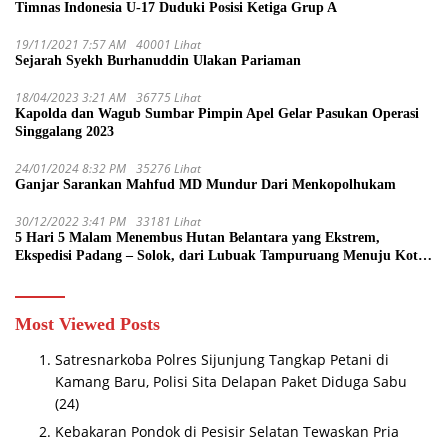
Timnas Indonesia U-17 Duduki Posisi Ketiga Grup A
19/11/2021 7:57 AM
40001 Lihat
Sejarah Syekh Burhanuddin Ulakan Pariaman
18/04/2023 3:21 AM
36775 Lihat
Kapolda dan Wagub Sumbar Pimpin Apel Gelar Pasukan Operasi
Singgalang 2023
24/01/2024 8:32 PM
35276 Lihat
Ganjar Sarankan Mahfud MD Mundur Dari Menkopolhukam
30/12/2022 3:41 PM
33181 Lihat
5 Hari 5 Malam Menembus Hutan Belantara yang Ekstrem,
Ekspedisi Padang – Solok, dari Lubuak Tampuruang Menuju Koto
Sani Solok Temuan yang jadi Catatan
Most Viewed Posts
Satresnarkoba Polres Sijunjung Tangkap Petani di
Kamang Baru, Polisi Sita Delapan Paket Diduga Sabu
(24)
Kebakaran Pondok di Pesisir Selatan Tewaskan Pria