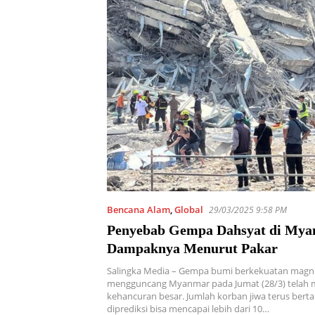
Bencana Alam
,
Global
29/03/2025 9:58 PM
Penyebab Gempa Dahsyat di Mya
Dampaknya Menurut Pakar
Salingka Media – Gempa bumi berkekuatan magni
mengguncang Myanmar pada Jumat (28/3) telah
kehancuran besar. Jumlah korban jiwa terus ber
diprediksi bisa mencapai lebih dari 10…