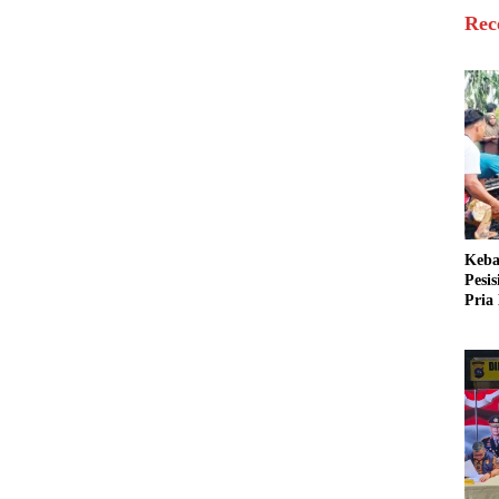
Rec
Keba
Pesi
Pria 
Mera
Cari