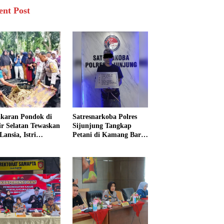
ent Post
karan Pondok di
Satresnarkoba Polres
sir Selatan Tewaskan
Sijunjung Tangkap
Lansia, Istri
Petani di Kamang Baru,
ngkak 600 Meter
Polisi Sita Delapan
 Pertolongan
Paket Diduga Sabu