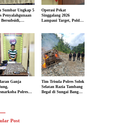
a Sumbar Ungkap 5
Operasi Pekat
s Penyalahgunaan
Singgalang 2026
Bersubsidi,
Lampaui Target, Polda
kap 7 Tersangka
Sumbar Ungkap
ita 13.298 Liter
Ratusan Persen Kasus
Solar
Kriminal
daran Ganja
Tim Trisula Polres Solok
lung,
Selatan Razia Tambang
esnarkoba Polres
Ilegal di Sungai Bangko,
ng Panjang Sita 82
Asbuk Langsung
t Ganja Kering
Dimusnahkan
 Edar di Tanah
r
ular Post