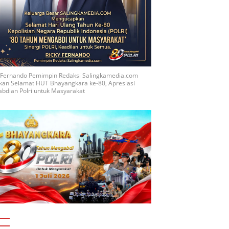
y Fernando Pemimpin Redaksi Salingkamedia.com
kan Selamat HUT Bhayangkara ke-80, Apresiasi
bdian Polri untuk Masyarakat