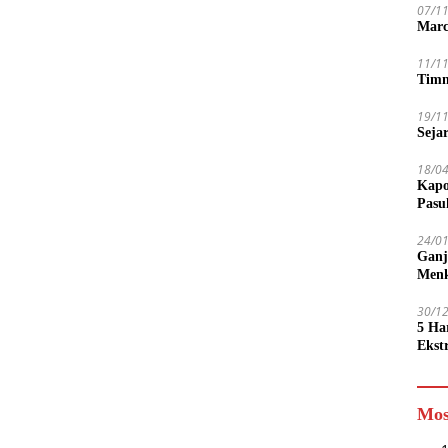
07/1
Marc
11/1
Timn
19/1
Seja
18/0
Kapo
Pasu
24/0
Ganj
Men
30/1
5 Ha
Ekst
Tamp
jadi
Mos