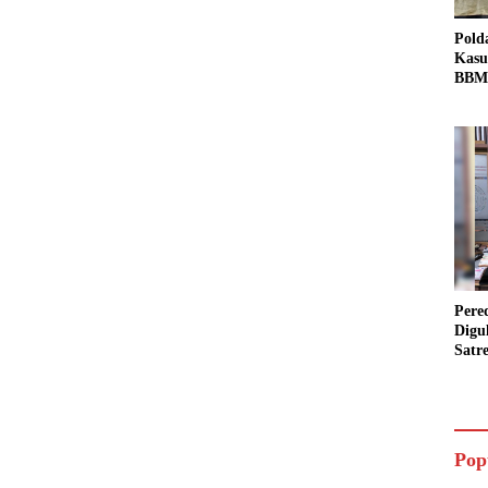
Pold
Kasu
BBM 
Tang
dan S
Bio 
Pere
Digu
Satr
Pada
Pake
Siap
Data
Pop