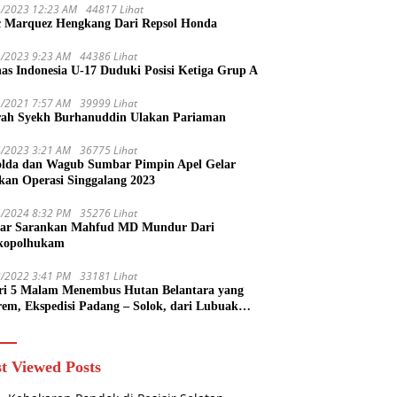
1/2023 12:23 AM
44817 Lihat
 Marquez Hengkang Dari Repsol Honda
1/2023 9:23 AM
44386 Lihat
as Indonesia U-17 Duduki Posisi Ketiga Grup A
1/2021 7:57 AM
39999 Lihat
rah Syekh Burhanuddin Ulakan Pariaman
4/2023 3:21 AM
36775 Lihat
lda dan Wagub Sumbar Pimpin Apel Gelar
kan Operasi Singgalang 2023
1/2024 8:32 PM
35276 Lihat
ar Sarankan Mahfud MD Mundur Dari
kopolhukam
2/2022 3:41 PM
33181 Lihat
ri 5 Malam Menembus Hutan Belantara yang
rem, Ekspedisi Padang – Solok, dari Lubuak
uruang Menuju Koto Sani Solok Temuan yang
 Catatan
t Viewed Posts