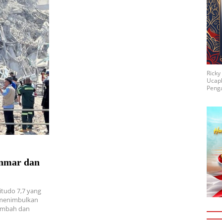
Rick
Ucap
Penga
nmar dan
tudo 7,7 yang
 menimbulkan
tambah dan