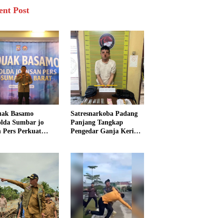
ent Post
uak Basamo
Satresnarkoba Padang
lda Sumbar jo
Panjang Tangkap
n Pers Perkuat
Pengedar Ganja Kering,
rgi Polda dan Media
Polisi Sita Enam Paket
k Pelayanan
Barang Bukti
arakat