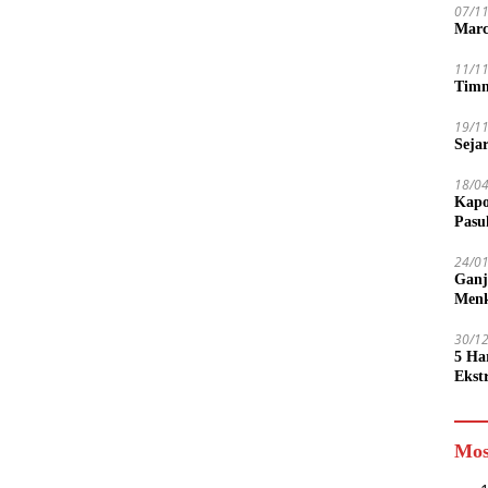
07/1
Marc
11/1
Timn
19/1
Seja
18/0
Kapo
Pasu
24/0
Ganj
Men
30/1
5 Ha
Ekst
Tamp
jadi
Mos