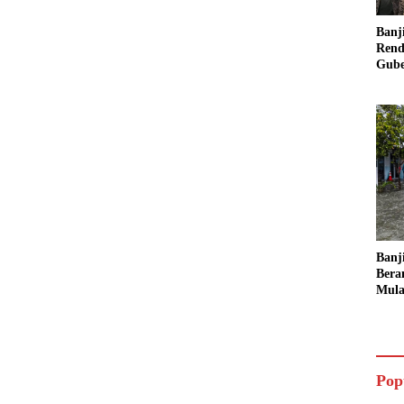
Banj
Rend
Gube
Inst
Sege
Banj
Bera
Mula
Ruma
Ling
Pop