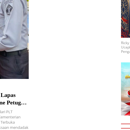
Rick
Ucap
Penga
 Lapas
ne Petugas
dari PLT
 Kementerian
 Terbuka
iksaan mendadak