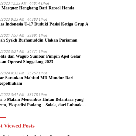
1/2023 12:23 AM
44814 Lihat
 Marquez Hengkang Dari Repsol Honda
1/2023 9:23 AM
44383 Lihat
as Indonesia U-17 Duduki Posisi Ketiga Grup A
1/2021 7:57 AM
39991 Lihat
rah Syekh Burhanuddin Ulakan Pariaman
4/2023 3:21 AM
36771 Lihat
lda dan Wagub Sumbar Pimpin Apel Gelar
kan Operasi Singgalang 2023
1/2024 8:32 PM
35267 Lihat
ar Sarankan Mahfud MD Mundur Dari
kopolhukam
2/2022 3:41 PM
33178 Lihat
ri 5 Malam Menembus Hutan Belantara yang
rem, Ekspedisi Padang – Solok, dari Lubuak
uruang Menuju Koto Sani Solok Temuan yang
 Catatan
t Viewed Posts