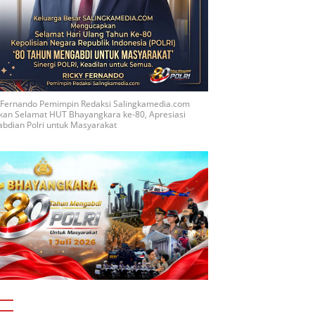
y Fernando Pemimpin Redaksi Salingkamedia.com
kan Selamat HUT Bhayangkara ke-80, Apresiasi
bdian Polri untuk Masyarakat