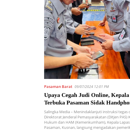
Pasaman Barat
09/07/2024 12:01 PM
Upaya Cegah Judi Online, Kepala
Terbuka Pasaman Sidak Handpho
Usai Apel Pagi
Salingka Media – Menindaklanjuti instruksi tegas 
Direktorat Jenderal Pemasyarakatan (Ditjen PAS)
Hukum dan HAM (Kemenkumham), Kepala Lapas
Pasaman, Kusnan, langsung mengadakan pemer