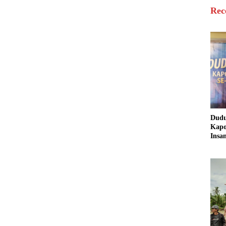
Rec
Dud
Kapo
Insa
Sine
untu
Masy