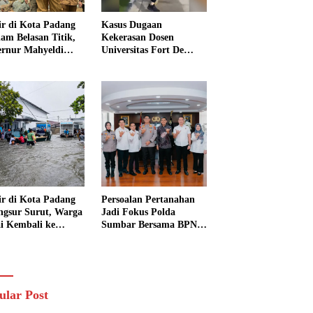
ir di Kota Padang
Kasus Dugaan
am Belasan Titik,
Kekerasan Dosen
rnur Mahyeldi
Universitas Fort De
ruksikan Alat Berat
Kock Belum Tetapkan
ra Turun
Tersangka, Kuasa
Hukum Minta AG
Segera Ditangkap
ir di Kota Padang
Persoalan Pertanahan
ngsur Surut, Warga
Jadi Fokus Polda
i Kembali ke
Sumbar Bersama BPN
h dan Bersihkan
Perkuat Sinergi di
kungan
Sumatera Barat
ular Post