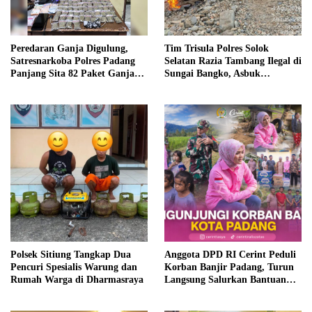
Peredaran Ganja Digulung,
Tim Trisula Polres Solok
Satresnarkoba Polres Padang
Selatan Razia Tambang Ilegal di
Panjang Sita 82 Paket Ganja
Sungai Bangko, Asbuk
Kering Siap Edar di Tanah
Langsung Dimusnahkan
Datar
Polsek Sitiung Tangkap Dua
Anggota DPD RI Cerint Peduli
Pencuri Spesialis Warung dan
Korban Banjir Padang, Turun
Rumah Warga di Dharmasraya
Langsung Salurkan Bantuan
dan Serap Aspirasi Warga