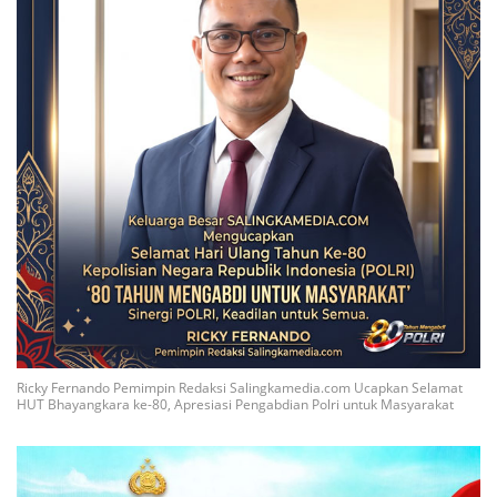
Ricky Fernando Pemimpin Redaksi Salingkamedia.com Ucapkan Selamat
HUT Bhayangkara ke-80, Apresiasi Pengabdian Polri untuk Masyarakat