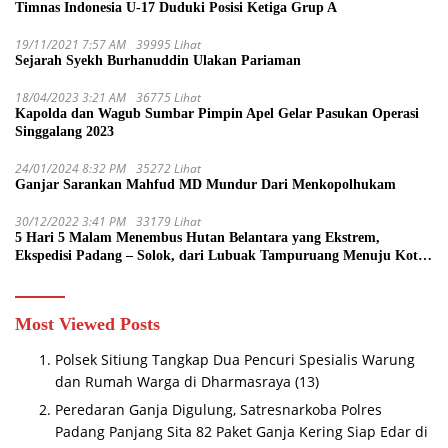
Timnas Indonesia U-17 Duduki Posisi Ketiga Grup A
19/11/2021 7:57 AM
39995 Lihat
Sejarah Syekh Burhanuddin Ulakan Pariaman
18/04/2023 3:21 AM
36775 Lihat
Kapolda dan Wagub Sumbar Pimpin Apel Gelar Pasukan Operasi
Singgalang 2023
24/01/2024 8:32 PM
35272 Lihat
Ganjar Sarankan Mahfud MD Mundur Dari Menkopolhukam
30/12/2022 3:41 PM
33179 Lihat
5 Hari 5 Malam Menembus Hutan Belantara yang Ekstrem,
Ekspedisi Padang – Solok, dari Lubuak Tampuruang Menuju Koto
Sani Solok Temuan yang jadi Catatan
Most Viewed Posts
Polsek Sitiung Tangkap Dua Pencuri Spesialis Warung
dan Rumah Warga di Dharmasraya
(13)
Peredaran Ganja Digulung, Satresnarkoba Polres
Padang Panjang Sita 82 Paket Ganja Kering Siap Edar di