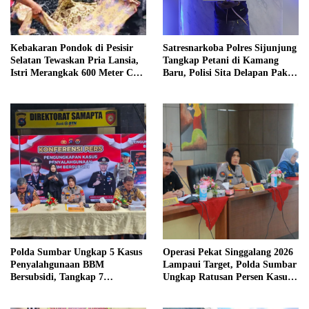
Kebakaran Pondok di Pesisir
Satresnarkoba Polres Sijunjung
Selatan Tewaskan Pria Lansia,
Tangkap Petani di Kamang
Istri Merangkak 600 Meter Cari
Baru, Polisi Sita Delapan Paket
Pertolongan
Diduga Sabu
Polda Sumbar Ungkap 5 Kasus
Operasi Pekat Singgalang 2026
Penyalahgunaan BBM
Lampaui Target, Polda Sumbar
Bersubsidi, Tangkap 7
Ungkap Ratusan Persen Kasus
Tersangka dan Sita 13.298 Liter
Kriminal
Bio Solar