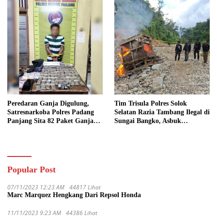
Peredaran Ganja Digulung,
Tim Trisula Polres Solok
Satresnarkoba Polres Padang
Selatan Razia Tambang Ilegal di
Panjang Sita 82 Paket Ganja
Sungai Bangko, Asbuk
Kering Siap Edar di Tanah
Langsung Dimusnahkan
Datar
Popular Post
07/11/2023 12:23 AM
44817 Lihat
Marc Marquez Hengkang Dari Repsol Honda
11/11/2023 9:23 AM
44386 Lihat