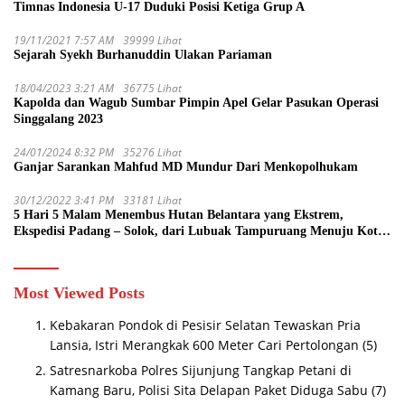
Timnas Indonesia U-17 Duduki Posisi Ketiga Grup A
19/11/2021 7:57 AM
39999 Lihat
Sejarah Syekh Burhanuddin Ulakan Pariaman
18/04/2023 3:21 AM
36775 Lihat
Kapolda dan Wagub Sumbar Pimpin Apel Gelar Pasukan Operasi
Singgalang 2023
24/01/2024 8:32 PM
35276 Lihat
Ganjar Sarankan Mahfud MD Mundur Dari Menkopolhukam
30/12/2022 3:41 PM
33181 Lihat
5 Hari 5 Malam Menembus Hutan Belantara yang Ekstrem,
Ekspedisi Padang – Solok, dari Lubuak Tampuruang Menuju Koto
Sani Solok Temuan yang jadi Catatan
Most Viewed Posts
Kebakaran Pondok di Pesisir Selatan Tewaskan Pria
Lansia, Istri Merangkak 600 Meter Cari Pertolongan
(5)
Satresnarkoba Polres Sijunjung Tangkap Petani di
Kamang Baru, Polisi Sita Delapan Paket Diduga Sabu
(7)