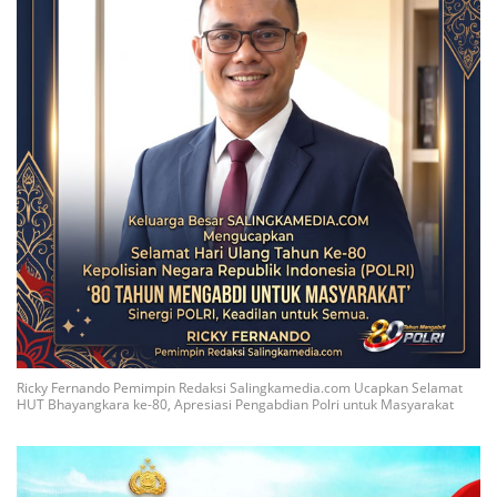
Ricky Fernando Pemimpin Redaksi Salingkamedia.com Ucapkan Selamat
HUT Bhayangkara ke-80, Apresiasi Pengabdian Polri untuk Masyarakat