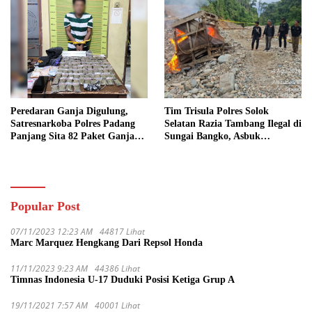
Peredaran Ganja Digulung,
Tim Trisula Polres Solok
Satresnarkoba Polres Padang
Selatan Razia Tambang Ilegal di
Panjang Sita 82 Paket Ganja
Sungai Bangko, Asbuk
Kering Siap Edar di Tanah
Langsung Dimusnahkan
Datar
Popular Post
07/11/2023 12:23 AM
44817 Lihat
Marc Marquez Hengkang Dari Repsol Honda
11/11/2023 9:23 AM
44386 Lihat
Timnas Indonesia U-17 Duduki Posisi Ketiga Grup A
19/11/2021 7:57 AM
40001 Lihat