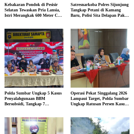
Kebakaran Pondok di Pesisir
Satresnarkoba Polres Sijunjung
Selatan Tewaskan Pria Lansia,
Tangkap Petani di Kamang
Istri Merangkak 600 Meter Cari
Baru, Polisi Sita Delapan Paket
Pertolongan
Diduga Sabu
Polda Sumbar Ungkap 5 Kasus
Operasi Pekat Singgalang 2026
Penyalahgunaan BBM
Lampaui Target, Polda Sumbar
Bersubsidi, Tangkap 7
Ungkap Ratusan Persen Kasus
Tersangka dan Sita 13.298 Liter
Kriminal
Bio Solar