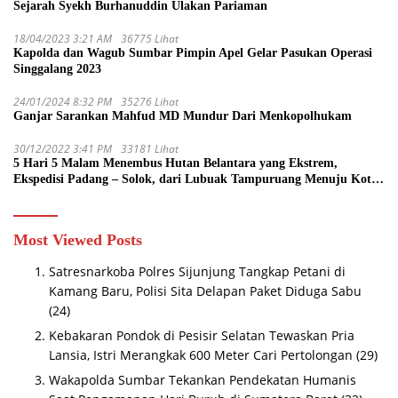
Sejarah Syekh Burhanuddin Ulakan Pariaman
18/04/2023 3:21 AM
36775 Lihat
Kapolda dan Wagub Sumbar Pimpin Apel Gelar Pasukan Operasi
Singgalang 2023
24/01/2024 8:32 PM
35276 Lihat
Ganjar Sarankan Mahfud MD Mundur Dari Menkopolhukam
30/12/2022 3:41 PM
33181 Lihat
5 Hari 5 Malam Menembus Hutan Belantara yang Ekstrem,
Ekspedisi Padang – Solok, dari Lubuak Tampuruang Menuju Koto
Sani Solok Temuan yang jadi Catatan
Most Viewed Posts
Satresnarkoba Polres Sijunjung Tangkap Petani di
Kamang Baru, Polisi Sita Delapan Paket Diduga Sabu
(24)
Kebakaran Pondok di Pesisir Selatan Tewaskan Pria
Lansia, Istri Merangkak 600 Meter Cari Pertolongan
(29)
Wakapolda Sumbar Tekankan Pendekatan Humanis