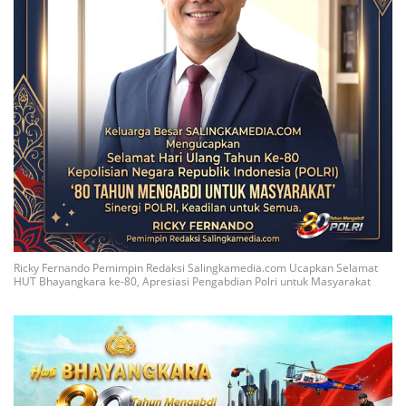
Ricky Fernando Pemimpin Redaksi Salingkamedia.com Ucapkan Selamat
HUT Bhayangkara ke-80, Apresiasi Pengabdian Polri untuk Masyarakat