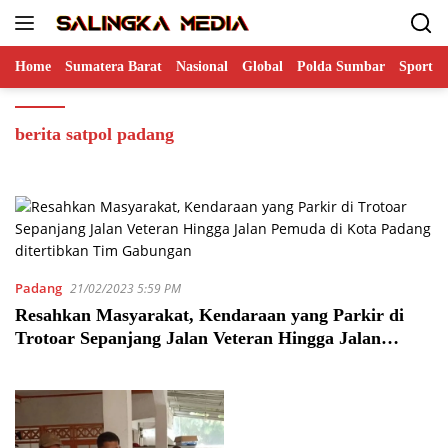
Langsung
ke
konten
Home
Sumatera Barat
Nasional
Global
Polda Sumbar
Sports
berita satpol padang
Padang
21/02/2023 5:59 PM
Resahkan Masyarakat, Kendaraan yang Parkir di
Trotoar Sepanjang Jalan Veteran Hingga Jalan
Pemuda di Kota Padang ditertibkan Tim Gabungan