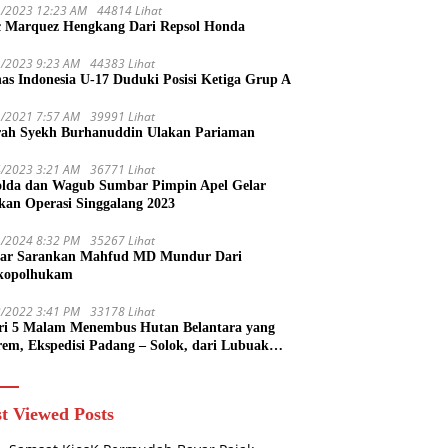
1/2023 12:23 AM
44814 Lihat
 Marquez Hengkang Dari Repsol Honda
1/2023 9:23 AM
44383 Lihat
as Indonesia U-17 Duduki Posisi Ketiga Grup A
1/2021 7:57 AM
39991 Lihat
rah Syekh Burhanuddin Ulakan Pariaman
4/2023 3:21 AM
36771 Lihat
lda dan Wagub Sumbar Pimpin Apel Gelar
kan Operasi Singgalang 2023
1/2024 8:32 PM
35267 Lihat
ar Sarankan Mahfud MD Mundur Dari
kopolhukam
2/2022 3:41 PM
33178 Lihat
ri 5 Malam Menembus Hutan Belantara yang
rem, Ekspedisi Padang – Solok, dari Lubuak
uruang Menuju Koto Sani Solok Temuan yang
 Catatan
t Viewed Posts