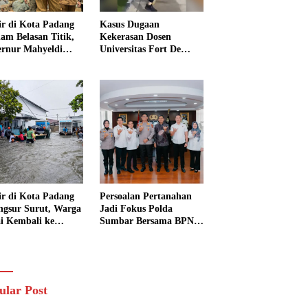
ir di Kota Padang
Kasus Dugaan
am Belasan Titik,
Kekerasan Dosen
rnur Mahyeldi
Universitas Fort De
ruksikan Alat Berat
Kock Belum Tetapkan
ra Turun
Tersangka, Kuasa
Hukum Minta AG
Segera Ditangkap
ir di Kota Padang
Persoalan Pertanahan
ngsur Surut, Warga
Jadi Fokus Polda
i Kembali ke
Sumbar Bersama BPN
h dan Bersihkan
Perkuat Sinergi di
kungan
Sumatera Barat
ular Post