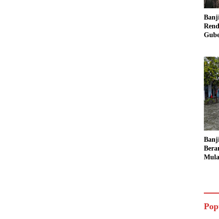
Banj
Rend
Gube
Inst
Sege
Banj
Bera
Mula
Ruma
Ling
Pop