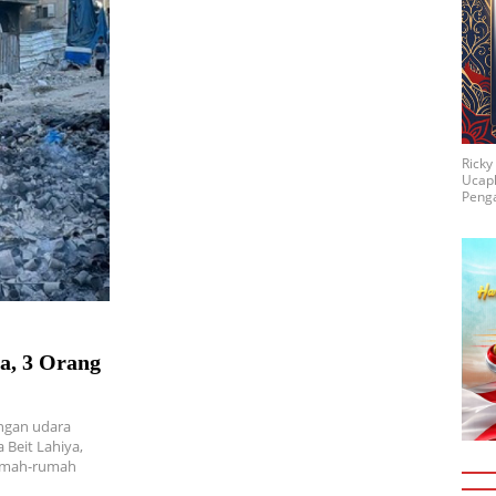
Rick
Ucap
Penga
a, 3 Orang
angan udara
 Beit Lahiya,
rumah-rumah