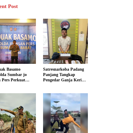
ent Post
uak Basamo
Satresnarkoba Padang
lda Sumbar jo
Panjang Tangkap
n Pers Perkuat
Pengedar Ganja Kering,
rgi Polda dan Media
Polisi Sita Enam Paket
k Pelayanan
Barang Bukti
arakat