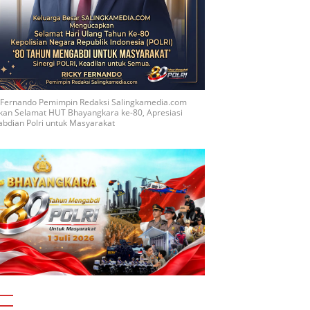
y Fernando Pemimpin Redaksi Salingkamedia.com
kan Selamat HUT Bhayangkara ke-80, Apresiasi
bdian Polri untuk Masyarakat