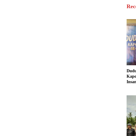
Rec
Dud
Kapo
Insa
Sine
untu
Masy