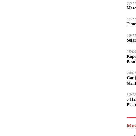
07/1
Marc
11/1
Timn
19/1
Seja
18/0
Kapo
Pasu
24/0
Ganj
Men
30/1
5 Ha
Ekst
Tamp
jadi
Mos