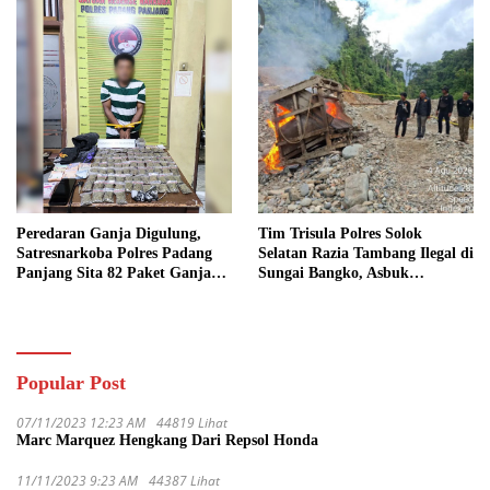
Peredaran Ganja Digulung,
Tim Trisula Polres Solok
Satresnarkoba Polres Padang
Selatan Razia Tambang Ilegal di
Panjang Sita 82 Paket Ganja
Sungai Bangko, Asbuk
Kering Siap Edar di Tanah
Langsung Dimusnahkan
Datar
Popular Post
07/11/2023 12:23 AM
44819 Lihat
Marc Marquez Hengkang Dari Repsol Honda
11/11/2023 9:23 AM
44387 Lihat