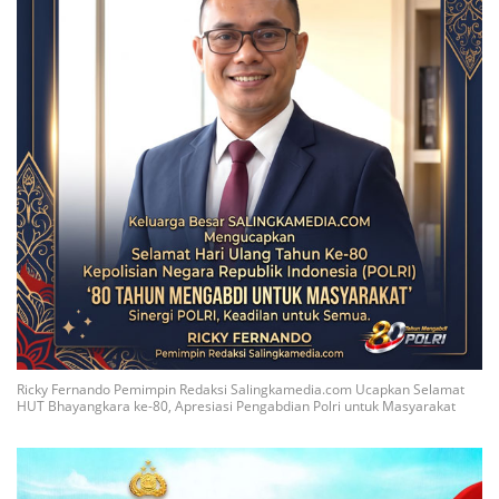
Ricky Fernando Pemimpin Redaksi Salingkamedia.com Ucapkan Selamat
HUT Bhayangkara ke-80, Apresiasi Pengabdian Polri untuk Masyarakat