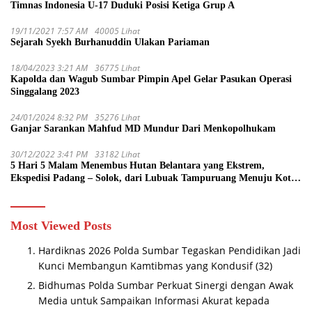
Timnas Indonesia U-17 Duduki Posisi Ketiga Grup A
19/11/2021 7:57 AM
40005 Lihat
Sejarah Syekh Burhanuddin Ulakan Pariaman
18/04/2023 3:21 AM
36775 Lihat
Kapolda dan Wagub Sumbar Pimpin Apel Gelar Pasukan Operasi
Singgalang 2023
24/01/2024 8:32 PM
35276 Lihat
Ganjar Sarankan Mahfud MD Mundur Dari Menkopolhukam
30/12/2022 3:41 PM
33182 Lihat
5 Hari 5 Malam Menembus Hutan Belantara yang Ekstrem,
Ekspedisi Padang – Solok, dari Lubuak Tampuruang Menuju Koto
Sani Solok Temuan yang jadi Catatan
Most Viewed Posts
Hardiknas 2026 Polda Sumbar Tegaskan Pendidikan Jadi
Kunci Membangun Kamtibmas yang Kondusif
(32)
Bidhumas Polda Sumbar Perkuat Sinergi dengan Awak
Media untuk Sampaikan Informasi Akurat kepada