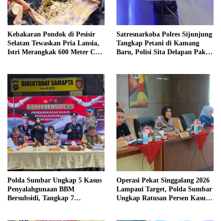
Kebakaran Pondok di Pesisir
Satresnarkoba Polres Sijunjung
Selatan Tewaskan Pria Lansia,
Tangkap Petani di Kamang
Istri Merangkak 600 Meter Cari
Baru, Polisi Sita Delapan Paket
Pertolongan
Diduga Sabu
Polda Sumbar Ungkap 5 Kasus
Operasi Pekat Singgalang 2026
Penyalahgunaan BBM
Lampaui Target, Polda Sumbar
Bersubsidi, Tangkap 7
Ungkap Ratusan Persen Kasus
Tersangka dan Sita 13.298 Liter
Kriminal
Bio Solar