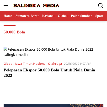
Langsung
ke
konten
Home
Sumatera Barat
Nasional
Global
Polda Sumbar
Sports
50.000 Bola
Global
,
Jawa Timur
,
Nasional
,
Olahraga
22/06/2022 9:07 PM
Pelepasan Ekspor 50.000 Bola Untuk Piala Dunia
2022