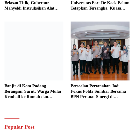
Belasan Titik, Gubernur
Universitas Fort De Kock Belum
Mahyeldi Instruksikan Alat
Tetapkan Tersangka, Kuasa
Berat Segera Turun
Hukum Minta AG Segera
Ditangkap
Banjir di Kota Padang
Persoalan Pertanahan Jadi
Berangsur Surut, Warga Mulai
Fokus Polda Sumbar Bersama
Kembali ke Rumah dan
BPN Perkuat Sinergi di
Bersihkan Lingkungan
Sumatera Barat
Popular Post