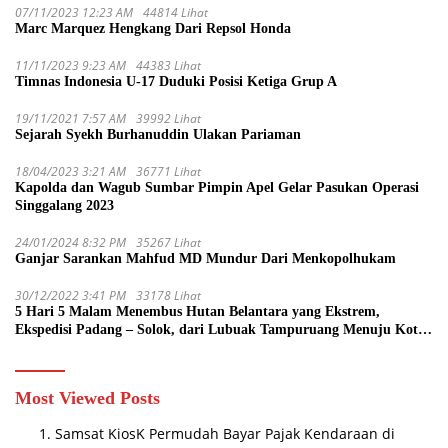
07/11/2023 12:23 AM
44814 Lihat
Marc Marquez Hengkang Dari Repsol Honda
11/11/2023 9:23 AM
44383 Lihat
Timnas Indonesia U-17 Duduki Posisi Ketiga Grup A
19/11/2021 7:57 AM
39992 Lihat
Sejarah Syekh Burhanuddin Ulakan Pariaman
18/04/2023 3:21 AM
36771 Lihat
Kapolda dan Wagub Sumbar Pimpin Apel Gelar Pasukan Operasi
Singgalang 2023
24/01/2024 8:32 PM
35267 Lihat
Ganjar Sarankan Mahfud MD Mundur Dari Menkopolhukam
30/12/2022 3:41 PM
33178 Lihat
5 Hari 5 Malam Menembus Hutan Belantara yang Ekstrem,
Ekspedisi Padang – Solok, dari Lubuak Tampuruang Menuju Koto
Sani Solok Temuan yang jadi Catatan
Most Viewed Posts
Samsat KiosK Permudah Bayar Pajak Kendaraan di