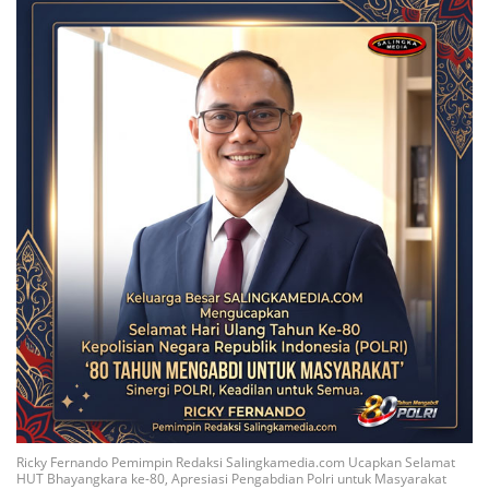
Ricky Fernando Pemimpin Redaksi Salingkamedia.com Ucapkan Selamat
HUT Bhayangkara ke-80, Apresiasi Pengabdian Polri untuk Masyarakat