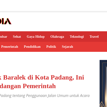
mbar
Sehat
Gaya Hidup
Olahraga
Teknologi
Travel
Pemerintah
Pendidikan
Politik
Sejarah
 Baralek di Kota Padang, Ini
dangan Pemerintah
adang tentang Penggunaan Jalan Umum untuk Acara