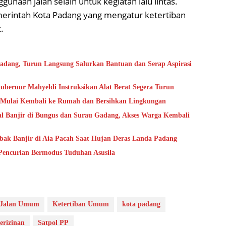
unaan jalan selain untuk kegiatan lalu lintas.
merintah Kota Padang yang mengatur ketertiban
.
adang, Turun Langsung Salurkan Bantuan dan Serap Aspirasi
ubernur Mahyeldi Instruksikan Alat Berat Segera Turun
a Mulai Kembali ke Rumah dan Bersihkan Lingkungan
ial Banjir di Bungus dan Surau Gadang, Akses Warga Kembali
bak Banjir di Aia Pacah Saat Hujan Deras Landa Padang
Pencurian Bermodus Tuduhan Asusila
Jalan Umum
Ketertiban Umum
kota padang
erizinan
Satpol PP