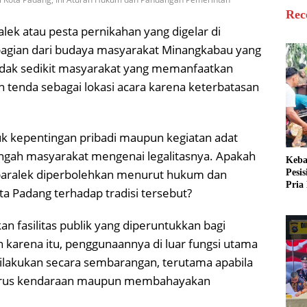
Rec
alek atau pesta pernikahan yang digelar di
gian dari budaya masyarakat Minangkabau yang
 Tidak sedikit masyarakat yang memanfaatkan
n tenda sebagai lokasi acara karena keterbatasan
 kepentingan pribadi maupun kegiatan adat
ngah masyarakat mengenai legalitasnya. Apakah
Keba
 baralek diperbolehkan menurut hukum dan
Pesi
Pria 
 Padang terhadap tradisi tersebut?
Mera
Cari
n fasilitas publik yang diperuntukkan bagi
 karena itu, penggunaannya di luar fungsi utama
t dilakukan secara sembarangan, terutama apabila
 arus kendaraan maupun membahayakan