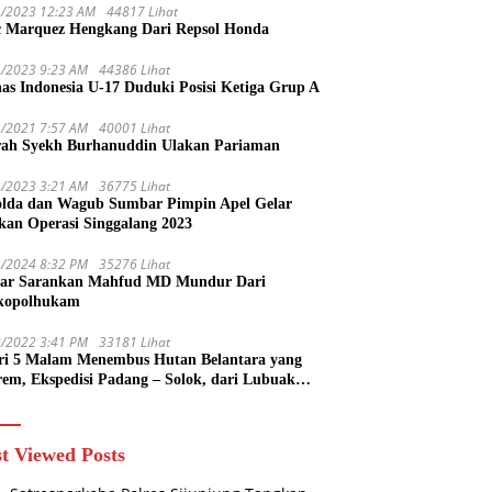
1/2023 12:23 AM
44817 Lihat
 Marquez Hengkang Dari Repsol Honda
1/2023 9:23 AM
44386 Lihat
as Indonesia U-17 Duduki Posisi Ketiga Grup A
1/2021 7:57 AM
40001 Lihat
rah Syekh Burhanuddin Ulakan Pariaman
4/2023 3:21 AM
36775 Lihat
lda dan Wagub Sumbar Pimpin Apel Gelar
kan Operasi Singgalang 2023
1/2024 8:32 PM
35276 Lihat
ar Sarankan Mahfud MD Mundur Dari
kopolhukam
2/2022 3:41 PM
33181 Lihat
ri 5 Malam Menembus Hutan Belantara yang
rem, Ekspedisi Padang – Solok, dari Lubuak
uruang Menuju Koto Sani Solok Temuan yang
 Catatan
t Viewed Posts