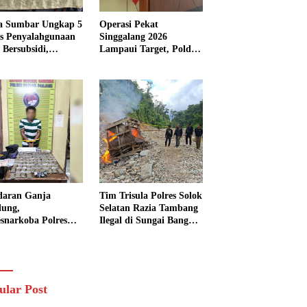
a Sumbar Ungkap 5
Operasi Pekat
s Penyalahgunaan
Singgalang 2026
Bersubsidi,
Lampaui Target, Polda
kap 7 Tersangka
Sumbar Ungkap
ita 13.298 Liter
Ratusan Persen Kasus
Solar
Kriminal
daran Ganja
Tim Trisula Polres Solok
lung,
Selatan Razia Tambang
esnarkoba Polres
Ilegal di Sungai Bangko,
ng Panjang Sita 82
Asbuk Langsung
t Ganja Kering
Dimusnahkan
 Edar di Tanah
r
ular Post