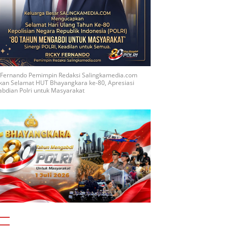
y Fernando Pemimpin Redaksi Salingkamedia.com
kan Selamat HUT Bhayangkara ke-80, Apresiasi
bdian Polri untuk Masyarakat