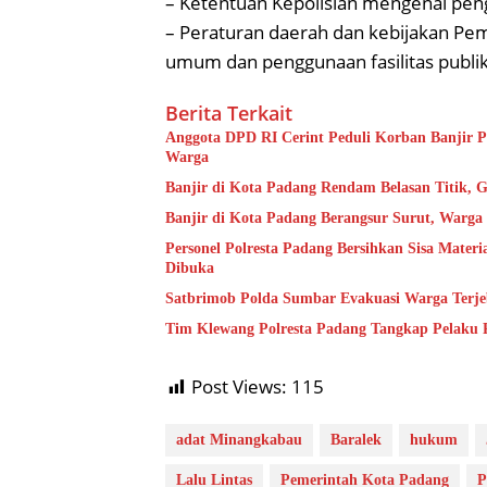
– Ketentuan Kepolisian mengenai pengg
– Peraturan daerah dan kebijakan Pe
umum dan penggunaan fasilitas publik
Berita Terkait
Anggota DPD RI Cerint Peduli Korban Banjir P
Warga
Banjir di Kota Padang Rendam Belasan Titik, G
Banjir di Kota Padang Berangsur Surut, Warg
Personel Polresta Padang Bersihkan Sisa Mater
Dibuka
Satbrimob Polda Sumbar Evakuasi Warga Terje
Tim Klewang Polresta Padang Tangkap Pelaku 
Post Views:
115
adat Minangkabau
Baralek
hukum
Lalu Lintas
Pemerintah Kota Padang
P