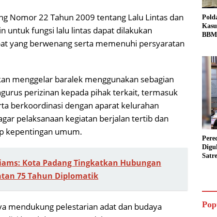
g Nomor 22 Tahun 2009 tentang Lalu Lintas dan
Pold
Kasu
n untuk fungsi lalu lintas dapat dilakukan
BBM 
abat yang berwenang serta memenuhi persyaratan
Tang
dan S
Bio 
akan menggelar baralek menggunakan sebagian
urus perizinan kepada pihak terkait, termasuk
rta berkoordinasi dengan aparat kelurahan
ar pelaksanaan kegiatan berjalan tertib dan
ap kepentingan umum.
Pere
Digu
Satr
iams: Kota Padang Tingkatkan Hubungan
Pada
Pake
atan 75 Tahun Diplomatik
Siap
Data
Pop
ya mendukung pelestarian adat dan budaya