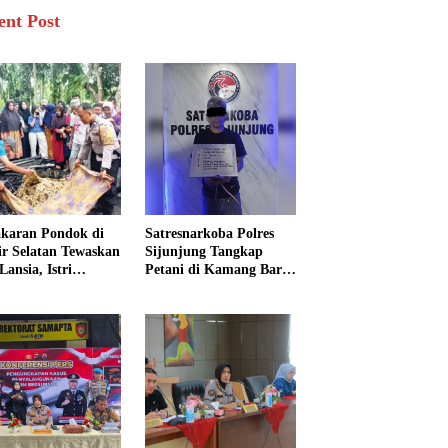
ent Post
karan Pondok di
Satresnarkoba Polres
sir Selatan Tewaskan
Sijunjung Tangkap
Lansia, Istri
Petani di Kamang Baru,
ngkak 600 Meter
Polisi Sita Delapan
 Pertolongan
Paket Diduga Sabu