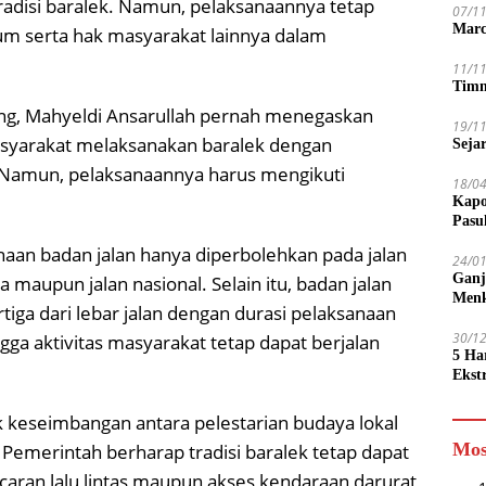
adisi baralek. Namun, pelaksanaannya tetap
07/1
Marc
m serta hak masyarakat lainnya dalam
11/1
Timn
ang, Mahyeldi Ansarullah pernah menegaskan
19/1
syarakat melaksanakan baralek dengan
Seja
 Namun, pelaksanaannya harus mengikuti
18/0
Kapo
Pasu
an badan jalan hanya diperbolehkan pada jalan
24/0
Ganj
 maupun jalan nasional. Selain itu, badan jalan
Men
iga dari lebar jalan dengan durasi pelaksanaan
30/1
gga aktivitas masyarakat tetap dapat berjalan
5 Ha
Ekst
Tamp
jadi
 keseimbangan antara pelestarian budaya lokal
Mos
Pemerintah berharap tradisi baralek tetap dapat
aran lalu lintas maupun akses kendaraan darurat