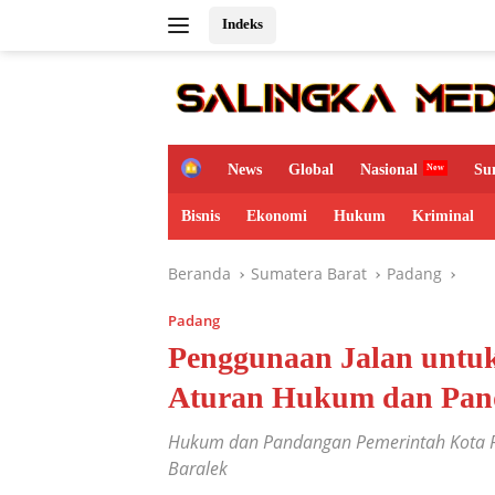
Langsung
Indeks
ke
konten
H
News
Global
Nasional
Su
o
m
Bisnis
Ekonomi
Hukum
Kriminal
e
Beranda
Sumatera Barat
Padang
Padang
Penggunaan Jalan untuk
Aturan Hukum dan Pan
Hukum dan Pandangan Pemerintah Kota P
Baralek