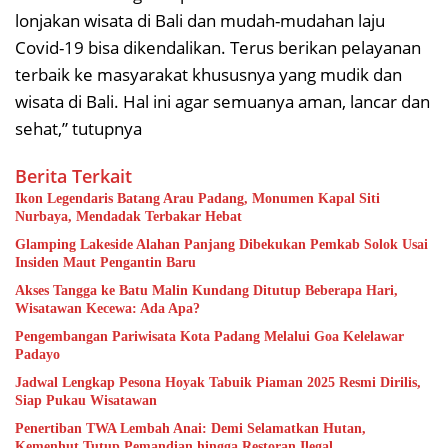
lonjakan wisata di Bali dan mudah-mudahan laju
Covid-19 bisa dikendalikan. Terus berikan pelayanan
terbaik ke masyarakat khususnya yang mudik dan
wisata di Bali. Hal ini agar semuanya aman, lancar dan
sehat,” tutupnya
Berita Terkait
Ikon Legendaris Batang Arau Padang, Monumen Kapal Siti
Nurbaya, Mendadak Terbakar Hebat
Glamping Lakeside Alahan Panjang Dibekukan Pemkab Solok Usai
Insiden Maut Pengantin Baru
Akses Tangga ke Batu Malin Kundang Ditutup Beberapa Hari,
Wisatawan Kecewa: Ada Apa?
Pengembangan Pariwisata Kota Padang Melalui Goa Kelelawar
Padayo
Jadwal Lengkap Pesona Hoyak Tabuik Piaman 2025 Resmi Dirilis,
Siap Pukau Wisatawan
Penertiban TWA Lembah Anai: Demi Selamatkan Hutan,
Kemenhut Tutup Pemandian hingga Restoran Ilegal