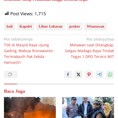
Post Views:
1,715
bali
Kapolri
Libur Lebaran
prokes
Wisatawan
Navigasi
Pos sebelumnya
Pos selanjutnya
TSR di Masjid Raya Ujung
Melawan saat Ditangkap,
pos
Gading, Wabup Risnawanto :
Satgas Madago Raya Tindak
Terimakasih Pak Sekda
Tegas 1 DPO Teroris MIT
Hansastri
Baca Juga