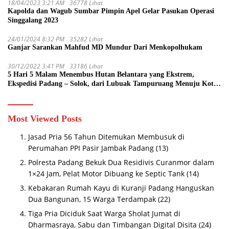
18/04/2023 3:21 AM
36778 Lihat
Kapolda dan Wagub Sumbar Pimpin Apel Gelar Pasukan Operasi
Singgalang 2023
24/01/2024 8:32 PM
35282 Lihat
Ganjar Sarankan Mahfud MD Mundur Dari Menkopolhukam
30/12/2022 3:41 PM
33186 Lihat
5 Hari 5 Malam Menembus Hutan Belantara yang Ekstrem,
Ekspedisi Padang – Solok, dari Lubuak Tampuruang Menuju Koto
Sani Solok Temuan yang jadi Catatan
Most Viewed Posts
Jasad Pria 56 Tahun Ditemukan Membusuk di
Perumahan PPI Pasir Jambak Padang
(13)
Polresta Padang Bekuk Dua Residivis Curanmor dalam
1×24 Jam, Pelat Motor Dibuang ke Septic Tank
(14)
Kebakaran Rumah Kayu di Kuranji Padang Hanguskan
Dua Bangunan, 15 Warga Terdampak
(22)
Tiga Pria Diciduk Saat Warga Sholat Jumat di
Dharmasraya, Sabu dan Timbangan Digital Disita
(24)