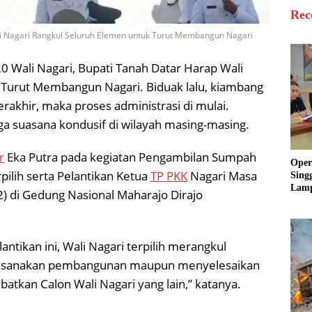
Rec
ali Nagari Rangkul Seluruh Elemen untuk Turut Membangun Nagari
20 Wali Nagari, Bupati Tanah Datar Harap Wali
 Turut Membangun Nagari. Biduak lalu, kiambang
berakhir, maka proses administrasi di mulai.
a suasana kondusif di wilayah masing-masing.
r
Eka Putra pada kegiatan Pengambilan Sumpah
Oper
pilih serta Pelantikan Ketua
TP PKK
Nagari Masa
Sing
Lamp
2) di Gedung Nasional Maharajo Dirajo
Sum
Ratu
Krim
tikan ini, Wali Nagari terpilih merangkul
laksanakan pembangunan maupun menyelesaikan
batkan Calon Wali Nagari yang lain,” katanya.