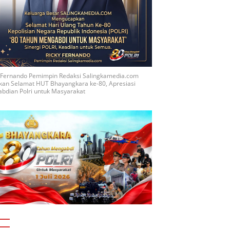
y Fernando Pemimpin Redaksi Salingkamedia.com
kan Selamat HUT Bhayangkara ke-80, Apresiasi
bdian Polri untuk Masyarakat