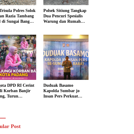
Trisula Polres Solok
Polsek Sitiung Tangkap
tan Razia Tambang
Dua Pencuri Spesialis
al di Sungai Bangko,
Warung dan Rumah
k Langsung
Warga di Dharmasraya
usnahkan
ota DPD RI Cerint
Duduak Basamo
li Korban Banjir
Kapolda Sumbar jo
ng, Turun
Insan Pers Perkuat
sung Salurkan
Sinergi Polda dan Media
uan dan Serap
untuk Pelayanan
rasi Warga
Masyarakat
ular Post