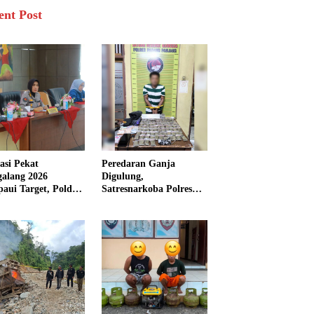
ent Post
asi Pekat
Peredaran Ganja
galang 2026
Digulung,
aui Target, Polda
Satresnarkoba Polres
bar Ungkap
Padang Panjang Sita 82
san Persen Kasus
Paket Ganja Kering
inal
Siap Edar di Tanah
Datar