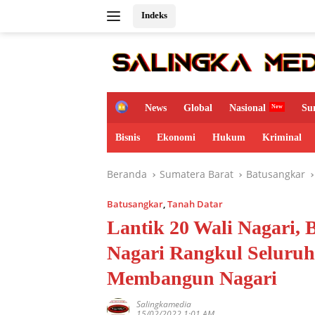
Langsung
Indeks
ke
konten
H
News
Global
Nasional
Su
o
m
Bisnis
Ekonomi
Hukum
Kriminal
e
Beranda
Sumatera Barat
Batusangkar
Batusangkar
,
Tanah Datar
Lantik 20 Wali Nagari, 
Nagari Rangkul Seluruh
Membangun Nagari
Salingkamedia
15/02/2022 1:01 AM