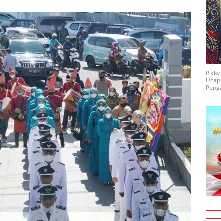
Rick
Ucap
Penga