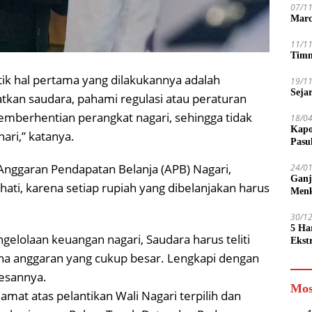
07/1
Marc
11/1
Timn
ntik hal pertama yang dilakukannya adalah
19/1
Seja
atkan saudara, pahami regulasi atau peraturan
emberhentian perangkat nagari, sehingga tidak
18/0
Kapo
ari,” katanya.
Pasu
Anggaran Pendapatan Belanja (APB) Nagari,
24/0
Ganj
hati, karena setiap rupiah yang dibelanjakan harus
Men
30/1
5 Ha
elolaan keuangan nagari, Saudara harus teliti
Ekst
Tamp
na anggaran yang cukup besar. Lengkapi dengan
jadi
pesannya.
Mos
at atas pelantikan Wali Nagari terpilih dan