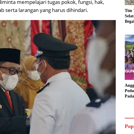
diminta mempelajari tugas pokok, fungsi, hak,
 serta larangan yang harus dihindari.
Tim 
Sela
Ileg
Asbu
Dim
Angg
Pedu
Pada
Lang
Bant
Aspi
Pop