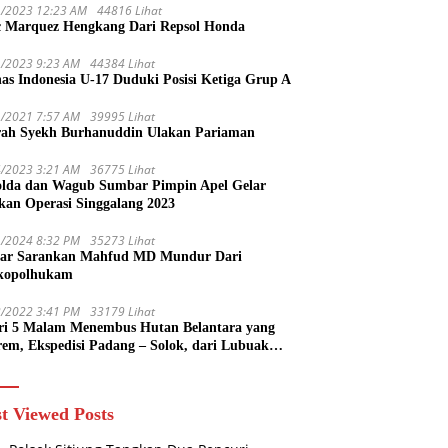
1/2023 12:23 AM
44816 Lihat
 Marquez Hengkang Dari Repsol Honda
1/2023 9:23 AM
44384 Lihat
as Indonesia U-17 Duduki Posisi Ketiga Grup A
1/2021 7:57 AM
39995 Lihat
rah Syekh Burhanuddin Ulakan Pariaman
4/2023 3:21 AM
36775 Lihat
lda dan Wagub Sumbar Pimpin Apel Gelar
kan Operasi Singgalang 2023
1/2024 8:32 PM
35273 Lihat
ar Sarankan Mahfud MD Mundur Dari
kopolhukam
2/2022 3:41 PM
33179 Lihat
ri 5 Malam Menembus Hutan Belantara yang
rem, Ekspedisi Padang – Solok, dari Lubuak
uruang Menuju Koto Sani Solok Temuan yang
 Catatan
t Viewed Posts