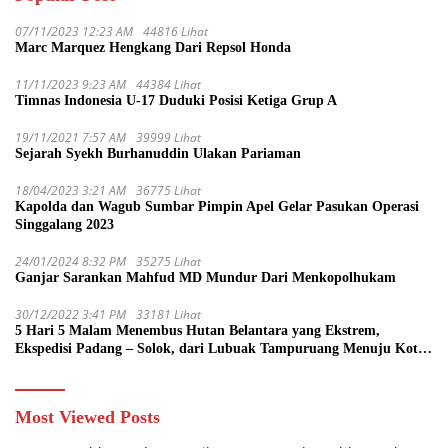
07/11/2023 12:23 AM
44816 Lihat
Marc Marquez Hengkang Dari Repsol Honda
11/11/2023 9:23 AM
44384 Lihat
Timnas Indonesia U-17 Duduki Posisi Ketiga Grup A
19/11/2021 7:57 AM
39999 Lihat
Sejarah Syekh Burhanuddin Ulakan Pariaman
18/04/2023 3:21 AM
36775 Lihat
Kapolda dan Wagub Sumbar Pimpin Apel Gelar Pasukan Operasi
Singgalang 2023
24/01/2024 8:32 PM
35275 Lihat
Ganjar Sarankan Mahfud MD Mundur Dari Menkopolhukam
30/12/2022 3:41 PM
33181 Lihat
5 Hari 5 Malam Menembus Hutan Belantara yang Ekstrem,
Ekspedisi Padang – Solok, dari Lubuak Tampuruang Menuju Koto
Sani Solok Temuan yang jadi Catatan
Most Viewed Posts