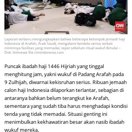
Laporan terbaru mengungkapkan bahwa beberapa kelompok jemaah haji
Indonesia di Arafah, Arab Saudi, mengalami kendala serius terkait
minimnya fasilitas yang memadai, tepat sebelum ritual wukuf dimulai –
Dok. Istimewa Via cnnindonesia.com
Puncak ibadah haji 1446 Hijriah yang tinggal
menghitung jam, yakni wukuf di Padang Arafah pada
9 Zulhijah, diwarnai kekisruhan serius. Ribuan jemaah
calon haji Indonesia dilaporkan terlantar, sebagian di
antaranya bahkan belum terangkut ke Arafah,
sementara yang sudah tiba harus menghadapi kondisi
tenda yang tidak memadai. Situasi genting ini
menimbulkan kekhawatiran besar akan nasib ibadah
wukuf mereka.