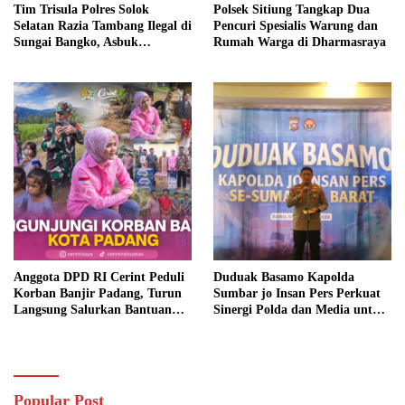
Tim Trisula Polres Solok
Polsek Sitiung Tangkap Dua
Selatan Razia Tambang Ilegal di
Pencuri Spesialis Warung dan
Sungai Bangko, Asbuk
Rumah Warga di Dharmasraya
Langsung Dimusnahkan
Anggota DPD RI Cerint Peduli
Duduak Basamo Kapolda
Korban Banjir Padang, Turun
Sumbar jo Insan Pers Perkuat
Langsung Salurkan Bantuan
Sinergi Polda dan Media untuk
dan Serap Aspirasi Warga
Pelayanan Masyarakat
Popular Post