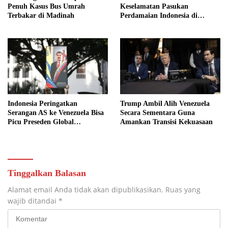
Penuh Kasus Bus Umrah
Keselamatan Pasukan
Terbakar di Madinah
Perdamaian Indonesia di
Lebanon Jadi Prioritas Utama
Indonesia Peringatkan
Trump Ambil Alih Venezuela
Serangan AS ke Venezuela Bisa
Secara Sementara Guna
Picu Preseden Global
Amankan Transisi Kekuasaan
Berbahaya
Tinggalkan Balasan
Alamat email Anda tidak akan dipublikasikan.
Ruas yang
wajib ditandai
*