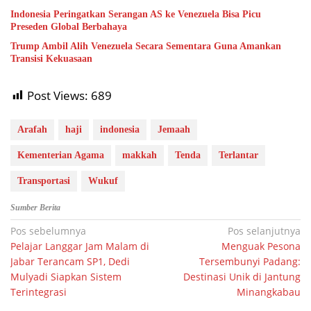
Indonesia Peringatkan Serangan AS ke Venezuela Bisa Picu
Preseden Global Berbahaya
Trump Ambil Alih Venezuela Secara Sementara Guna Amankan
Transisi Kekuasaan
Post Views:
689
Arafah
haji
indonesia
Jemaah
Kementerian Agama
makkah
Tenda
Terlantar
Transportasi
Wukuf
Sumber Berita
Navigasi
Pos sebelumnya
Pos selanjutnya
Pelajar Langgar Jam Malam di
Menguak Pesona
pos
Jabar Terancam SP1, Dedi
Tersembunyi Padang:
Mulyadi Siapkan Sistem
Destinasi Unik di Jantung
Terintegrasi
Minangkabau