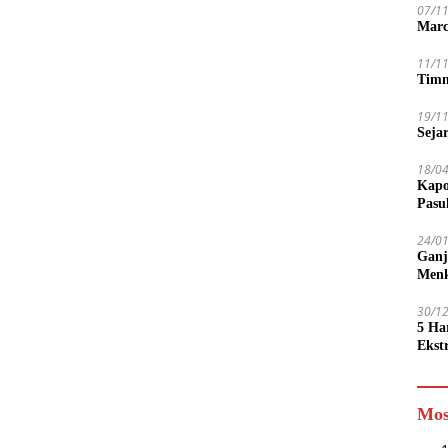
07/1
Marc
11/1
Timn
19/1
Seja
18/0
Kapo
Pasu
24/0
Ganj
Men
30/1
5 Ha
Ekst
Tamp
jadi
Mos