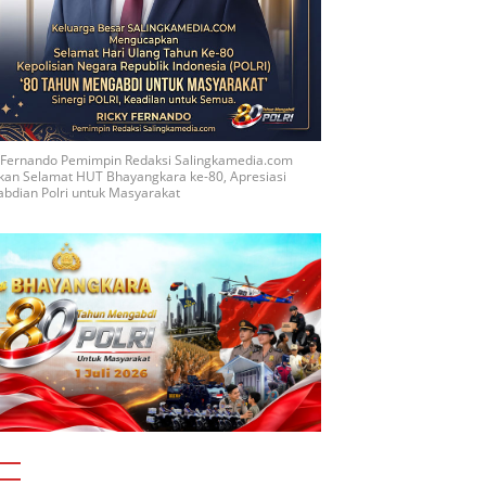
y Fernando Pemimpin Redaksi Salingkamedia.com
kan Selamat HUT Bhayangkara ke-80, Apresiasi
bdian Polri untuk Masyarakat