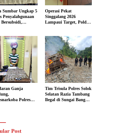
a Sumbar Ungkap 5
Operasi Pekat
s Penyalahgunaan
Singgalang 2026
Bersubsidi,
Lampaui Target, Polda
kap 7 Tersangka
Sumbar Ungkap
ita 13.298 Liter
Ratusan Persen Kasus
Solar
Kriminal
daran Ganja
Tim Trisula Polres Solok
lung,
Selatan Razia Tambang
esnarkoba Polres
Ilegal di Sungai Bangko,
ng Panjang Sita 82
Asbuk Langsung
t Ganja Kering
Dimusnahkan
 Edar di Tanah
r
ular Post