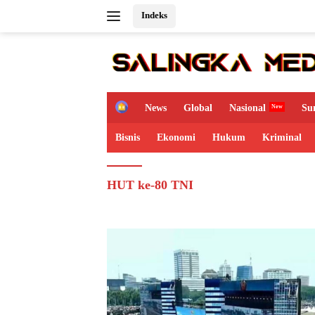
Langsung
Indeks
ke
konten
H
News
Global
Nasional
Su
o
m
Bisnis
Ekonomi
Hukum
Kriminal
e
HUT ke-80 TNI