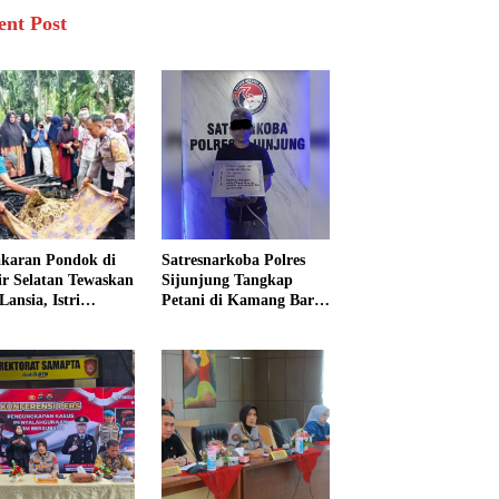
ent Post
karan Pondok di
Satresnarkoba Polres
sir Selatan Tewaskan
Sijunjung Tangkap
Lansia, Istri
Petani di Kamang Baru,
ngkak 600 Meter
Polisi Sita Delapan
 Pertolongan
Paket Diduga Sabu