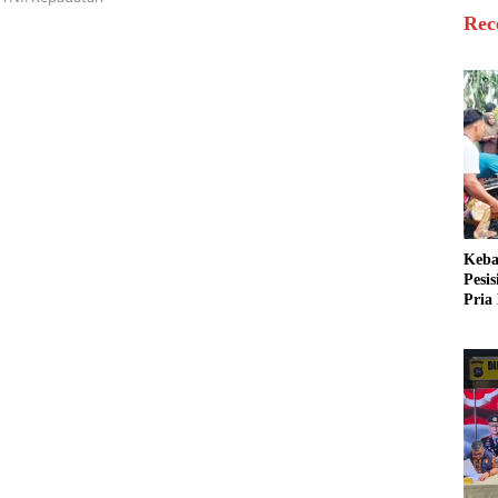
Rec
Keba
Pesi
Pria 
Mera
Cari