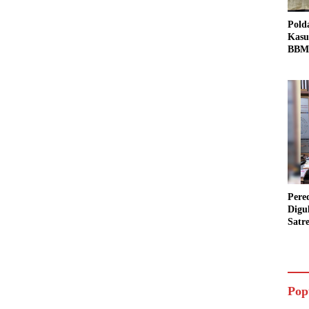
Pold
Kasu
BBM 
Tang
dan S
Bio 
Pere
Digu
Satr
Pada
Pake
Siap
Data
Pop