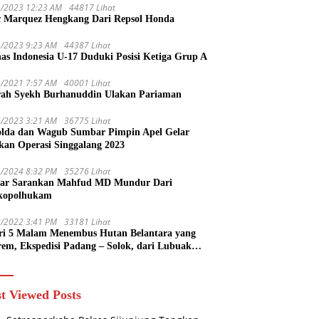
1/2023 12:23 AM
44817 Lihat
 Marquez Hengkang Dari Repsol Honda
1/2023 9:23 AM
44387 Lihat
as Indonesia U-17 Duduki Posisi Ketiga Grup A
1/2021 7:57 AM
40001 Lihat
rah Syekh Burhanuddin Ulakan Pariaman
4/2023 3:21 AM
36775 Lihat
lda dan Wagub Sumbar Pimpin Apel Gelar
kan Operasi Singgalang 2023
1/2024 8:32 PM
35276 Lihat
ar Sarankan Mahfud MD Mundur Dari
kopolhukam
2/2022 3:41 PM
33181 Lihat
ri 5 Malam Menembus Hutan Belantara yang
rem, Ekspedisi Padang – Solok, dari Lubuak
uruang Menuju Koto Sani Solok Temuan yang
 Catatan
t Viewed Posts