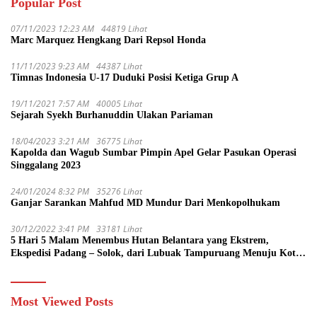
Popular Post
07/11/2023 12:23 AM
44819 Lihat
Marc Marquez Hengkang Dari Repsol Honda
11/11/2023 9:23 AM
44387 Lihat
Timnas Indonesia U-17 Duduki Posisi Ketiga Grup A
19/11/2021 7:57 AM
40005 Lihat
Sejarah Syekh Burhanuddin Ulakan Pariaman
18/04/2023 3:21 AM
36775 Lihat
Kapolda dan Wagub Sumbar Pimpin Apel Gelar Pasukan Operasi
Singgalang 2023
24/01/2024 8:32 PM
35276 Lihat
Ganjar Sarankan Mahfud MD Mundur Dari Menkopolhukam
30/12/2022 3:41 PM
33181 Lihat
5 Hari 5 Malam Menembus Hutan Belantara yang Ekstrem,
Ekspedisi Padang – Solok, dari Lubuak Tampuruang Menuju Koto
Sani Solok Temuan yang jadi Catatan
Most Viewed Posts