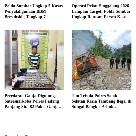
Polda Sumbar Ungkap 5 Kasus
Operasi Pekat Singgalang 2026
Penyalahgunaan BBM
Lampaui Target, Polda Sumbar
Bersubsidi, Tangkap 7
Ungkap Ratusan Persen Kasus
Tersangka dan Sita 13.298 Liter
Kriminal
Bio Solar
Peredaran Ganja Digulung,
Tim Trisula Polres Solok
Satresnarkoba Polres Padang
Selatan Razia Tambang Ilegal di
Panjang Sita 82 Paket Ganja
Sungai Bangko, Asbuk
Kering Siap Edar di Tanah
Langsung Dimusnahkan
Datar