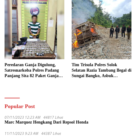
Peredaran Ganja Digulung,
Tim Trisula Polres Solok
Satresnarkoba Polres Padang
Selatan Razia Tambang Ilegal di
Panjang Sita 82 Paket Ganja
Sungai Bangko, Asbuk
Kering Siap Edar di Tanah
Langsung Dimusnahkan
Datar
Popular Post
07/11/2023 12:23 AM
44817 Lihat
Marc Marquez Hengkang Dari Repsol Honda
11/11/2023 9:23 AM
44387 Lihat