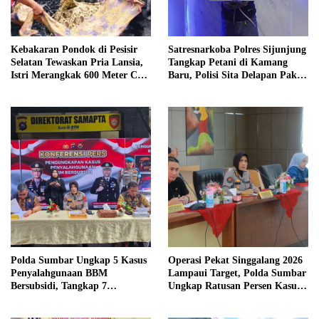
Kebakaran Pondok di Pesisir
Satresnarkoba Polres Sijunjung
Selatan Tewaskan Pria Lansia,
Tangkap Petani di Kamang
Istri Merangkak 600 Meter Cari
Baru, Polisi Sita Delapan Paket
Pertolongan
Diduga Sabu
Polda Sumbar Ungkap 5 Kasus
Operasi Pekat Singgalang 2026
Penyalahgunaan BBM
Lampaui Target, Polda Sumbar
Bersubsidi, Tangkap 7
Ungkap Ratusan Persen Kasus
Tersangka dan Sita 13.298 Liter
Kriminal
Bio Solar