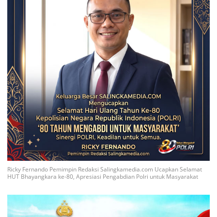
Ricky Fernando Pemimpin Redaksi Salingkamedia.com Ucapkan Selamat
HUT Bhayangkara ke-80, Apresiasi Pengabdian Polri untuk Masyarakat