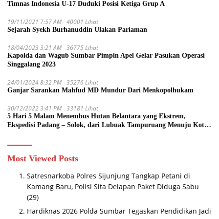
Timnas Indonesia U-17 Duduki Posisi Ketiga Grup A
19/11/2021 7:57 AM
40001 Lihat
Sejarah Syekh Burhanuddin Ulakan Pariaman
18/04/2023 3:21 AM
36775 Lihat
Kapolda dan Wagub Sumbar Pimpin Apel Gelar Pasukan Operasi
Singgalang 2023
24/01/2024 8:32 PM
35276 Lihat
Ganjar Sarankan Mahfud MD Mundur Dari Menkopolhukam
30/12/2022 3:41 PM
33181 Lihat
5 Hari 5 Malam Menembus Hutan Belantara yang Ekstrem,
Ekspedisi Padang – Solok, dari Lubuak Tampuruang Menuju Koto
Sani Solok Temuan yang jadi Catatan
Most Viewed Posts
Satresnarkoba Polres Sijunjung Tangkap Petani di
Kamang Baru, Polisi Sita Delapan Paket Diduga Sabu
(29)
Hardiknas 2026 Polda Sumbar Tegaskan Pendidikan Jadi