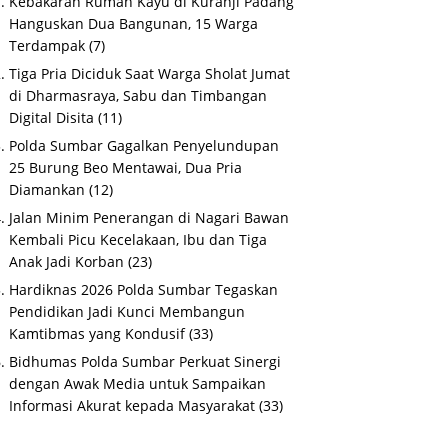
Kebakaran Rumah Kayu di Kuranji Padang
Hanguskan Dua Bangunan, 15 Warga
Terdampak
(7)
Tiga Pria Diciduk Saat Warga Sholat Jumat
di Dharmasraya, Sabu dan Timbangan
Digital Disita
(11)
Polda Sumbar Gagalkan Penyelundupan
25 Burung Beo Mentawai, Dua Pria
Diamankan
(12)
Jalan Minim Penerangan di Nagari Bawan
Kembali Picu Kecelakaan, Ibu dan Tiga
Anak Jadi Korban
(23)
Hardiknas 2026 Polda Sumbar Tegaskan
Pendidikan Jadi Kunci Membangun
Kamtibmas yang Kondusif
(33)
Bidhumas Polda Sumbar Perkuat Sinergi
dengan Awak Media untuk Sampaikan
Informasi Akurat kepada Masyarakat
(33)