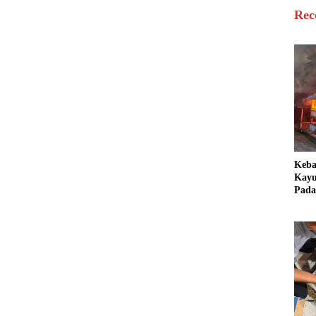
Rec
Keb
Kayu
Pada
Bang
Ter