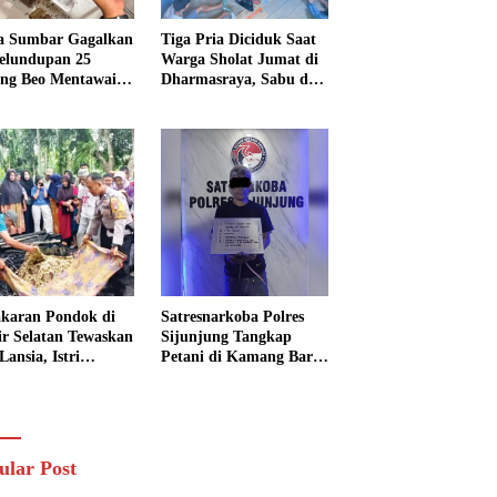
a Sumbar Gagalkan
Tiga Pria Diciduk Saat
elundupan 25
Warga Sholat Jumat di
ng Beo Mentawai,
Dharmasraya, Sabu dan
Pria Diamankan
Timbangan Digital
Disita
karan Pondok di
Satresnarkoba Polres
sir Selatan Tewaskan
Sijunjung Tangkap
Lansia, Istri
Petani di Kamang Baru,
ngkak 600 Meter
Polisi Sita Delapan
 Pertolongan
Paket Diduga Sabu
ular Post