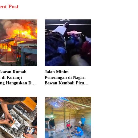
ent Post
akaran Rumah
Jalan Minim
 di Kuranji
Penerangan di Nagari
ng Hanguskan Dua
Bawan Kembali Picu
unan, 15 Warga
Kecelakaan, Ibu dan
dampak
Tiga Anak Jadi Korban