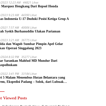
1/2023 12:23 AM
44821 Lihat
 Marquez Hengkang Dari Repsol Honda
1/2023 9:23 AM
44390 Lihat
as Indonesia U-17 Duduki Posisi Ketiga Grup A
1/2021 7:57 AM
40006 Lihat
rah Syekh Burhanuddin Ulakan Pariaman
4/2023 3:21 AM
36775 Lihat
lda dan Wagub Sumbar Pimpin Apel Gelar
kan Operasi Singgalang 2023
1/2024 8:32 PM
35277 Lihat
ar Sarankan Mahfud MD Mundur Dari
kopolhukam
2/2022 3:41 PM
33184 Lihat
ri 5 Malam Menembus Hutan Belantara yang
rem, Ekspedisi Padang – Solok, dari Lubuak
uruang Menuju Koto Sani Solok Temuan yang
 Catatan
t Viewed Posts