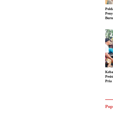
Pold
Peny
Buru
Dua 
Keba
Pesi
Pria 
Mera
Cari
Pop