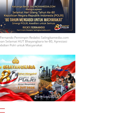
y Fernando Pemimpin Redaksi Salingkamedia.com
kan Selamat HUT Bhayangkara ke-80, Apresiasi
bdian Polri untuk Masyarakat