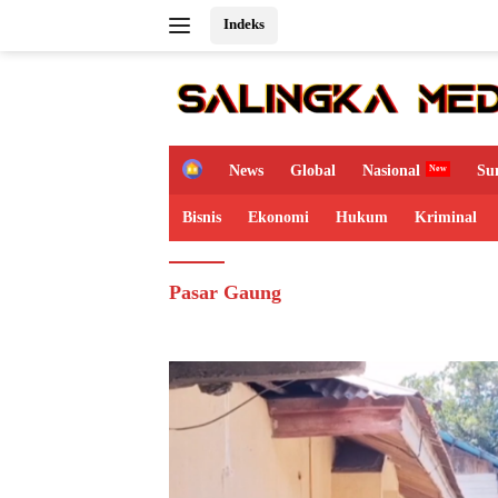
Langsung
Indeks
ke
konten
H
News
Global
Nasional
Su
o
m
Bisnis
Ekonomi
Hukum
Kriminal
e
Pasar Gaung