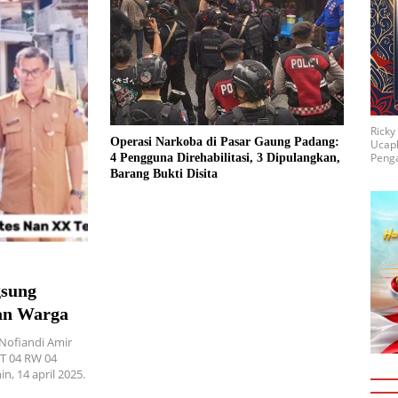
Rick
Operasi Narkoba di Pasar Gaung Padang:
Ucap
Penga
4 Pengguna Direhabilitasi, 3 Dipulangkan,
Barang Bukti Disita
gsung
ran Warga
Nofiandi Amir
T 04 RW 04
, 14 april 2025.