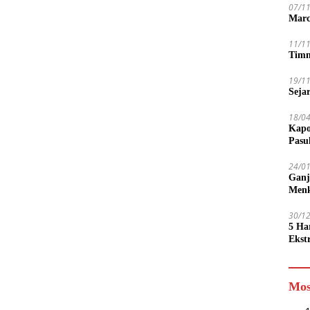
07/1
Marc
11/1
Timn
19/1
Seja
18/0
Kapo
Pasu
24/0
Ganj
Men
30/1
5 Ha
Ekst
Tamp
jadi
Mos