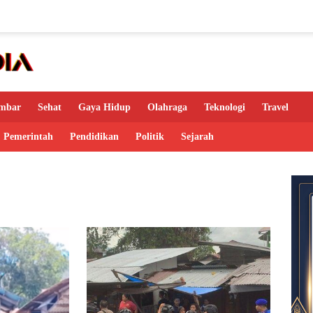
mbar
Sehat
Gaya Hidup
Olahraga
Teknologi
Travel
Pemerintah
Pendidikan
Politik
Sejarah