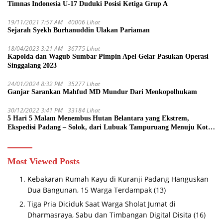
Timnas Indonesia U-17 Duduki Posisi Ketiga Grup A
19/11/2021 7:57 AM
40006 Lihat
Sejarah Syekh Burhanuddin Ulakan Pariaman
18/04/2023 3:21 AM
36775 Lihat
Kapolda dan Wagub Sumbar Pimpin Apel Gelar Pasukan Operasi
Singgalang 2023
24/01/2024 8:32 PM
35277 Lihat
Ganjar Sarankan Mahfud MD Mundur Dari Menkopolhukam
30/12/2022 3:41 PM
33184 Lihat
5 Hari 5 Malam Menembus Hutan Belantara yang Ekstrem,
Ekspedisi Padang – Solok, dari Lubuak Tampuruang Menuju Koto
Sani Solok Temuan yang jadi Catatan
Most Viewed Posts
Kebakaran Rumah Kayu di Kuranji Padang Hanguskan
Dua Bangunan, 15 Warga Terdampak
(13)
Tiga Pria Diciduk Saat Warga Sholat Jumat di
Dharmasraya, Sabu dan Timbangan Digital Disita
(16)