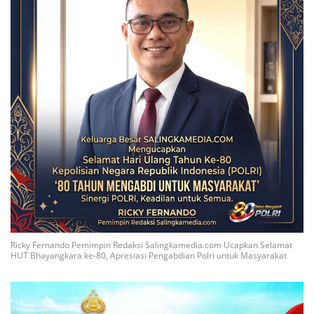
Ricky Fernando Pemimpin Redaksi Salingkamedia.com Ucapkan Selamat
HUT Bhayangkara ke-80, Apresiasi Pengabdian Polri untuk Masyarakat