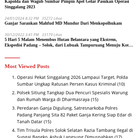
Kapolda dan Wagub Sumbar Pimpin Apel Gelar Pasukan Operasi
Singgalang 2023
24/01/2024 8:32 PM
35272 Lihat
Ganjar Sarankan Mahfud MD Mundur Dari Menkopolhukam
30/12/2022 3:41 PM
33179 Lihat
5 Hari 5 Malam Menembus Hutan Belantara yang Ekstrem,
Ekspedisi Padang – Solok, dari Lubuak Tampuruang Menuju Koto
Sani Solok Temuan yang jadi Catatan
Most Viewed Posts
Operasi Pekat Singgalang 2026 Lampaui Target, Polda
Sumbar Ungkap Ratusan Persen Kasus Kriminal
(10)
Polsek Sitiung Tangkap Dua Pencuri Spesialis Warung
dan Rumah Warga di Dharmasraya
(15)
Peredaran Ganja Digulung, Satresnarkoba Polres
Padang Panjang Sita 82 Paket Ganja Kering Siap Edar di
Tanah Datar
(15)
Tim Trisula Polres Solok Selatan Razia Tambang Ilegal di
Sungai Bangko, Asbuk Langsung Dimusnahkan
(17)