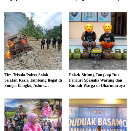
Kriminal
Kering Siap Edar di Tanah
Datar
Tim Trisula Polres Solok
Polsek Sitiung Tangkap Dua
Selatan Razia Tambang Ilegal di
Pencuri Spesialis Warung dan
Sungai Bangko, Asbuk
Rumah Warga di Dharmasraya
Langsung Dimusnahkan