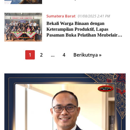
Sumatera Barat
01/08/2025 2:41 PM
Bekali Warga Binaan dengan
Keterampilan Produktif, Lapas
Pasaman Buka Pelatihan Meubelair
dan Keramba
Paginasi
1
2
…
4
Berikutnya »
pos