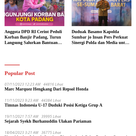
Anggota DPD RI Cerint Peduli
Duduak Basamo Kapolda
Korban Banjir Padang, Turun
Sumbar jo Insan Pers Perkuat
Langsung Salurkan Bantuan
Sinergi Polda dan Media untuk
dan Serap Aspirasi Warga
Pelayanan Masyarakat
Popular Post
07/11/2023 12:23 AM
44816 Lihat
Marc Marquez Hengkang Dari Repsol Honda
11/11/2023 9:23 AM
44384 Lihat
Timnas Indonesia U-17 Duduki Posisi Ketiga Grup A
19/11/2021 7:57 AM
39995 Lihat
Sejarah Syekh Burhanuddin Ulakan Pariaman
18/04/2023 3:21 AM
36775 Lihat