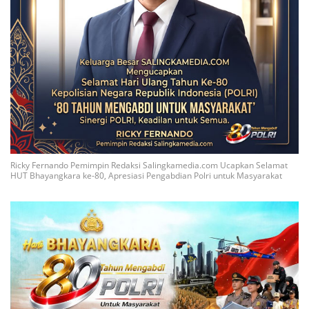
Ricky Fernando Pemimpin Redaksi Salingkamedia.com Ucapkan Selamat
HUT Bhayangkara ke-80, Apresiasi Pengabdian Polri untuk Masyarakat