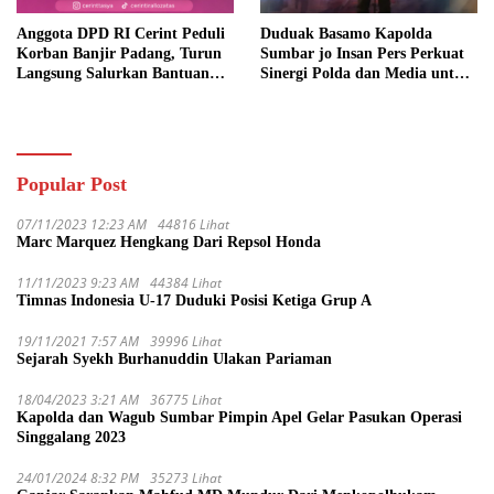
Anggota DPD RI Cerint Peduli
Duduak Basamo Kapolda
Korban Banjir Padang, Turun
Sumbar jo Insan Pers Perkuat
Langsung Salurkan Bantuan
Sinergi Polda dan Media untuk
dan Serap Aspirasi Warga
Pelayanan Masyarakat
Popular Post
07/11/2023 12:23 AM
44816 Lihat
Marc Marquez Hengkang Dari Repsol Honda
11/11/2023 9:23 AM
44384 Lihat
Timnas Indonesia U-17 Duduki Posisi Ketiga Grup A
19/11/2021 7:57 AM
39996 Lihat
Sejarah Syekh Burhanuddin Ulakan Pariaman
18/04/2023 3:21 AM
36775 Lihat
Kapolda dan Wagub Sumbar Pimpin Apel Gelar Pasukan Operasi
Singgalang 2023
24/01/2024 8:32 PM
35273 Lihat