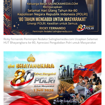
Ricky Fernando Pemimpin Redaksi Salingkamedia.com Ucapkan Selamat
HUT Bhayangkara ke-80, Apresiasi Pengabdian Polri untuk Masyarakat