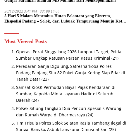
Ganjar Sarankan Mahfud MD Mundur Dari Menkopolhukam
30/12/2022 3:41 PM
33180 Lihat
5 Hari 5 Malam Menembus Hutan Belantara yang Ekstrem,
Ekspedisi Padang – Solok, dari Lubuak Tampuruang Menuju Koto
Sani Solok Temuan yang jadi Catatan
Most Viewed Posts
Operasi Pekat Singgalang 2026 Lampaui Target, Polda
Sumbar Ungkap Ratusan Persen Kasus Kriminal
(21)
Peredaran Ganja Digulung, Satresnarkoba Polres
Padang Panjang Sita 82 Paket Ganja Kering Siap Edar di
Tanah Datar
(23)
Samsat KiosK Permudah Bayar Pajak Kendaraan di
Sumbar, Kapolda Minta Layanan Hadir di Seluruh
Daerah
(24)
Polsek Sitiung Tangkap Dua Pencuri Spesialis Warung
dan Rumah Warga di Dharmasraya
(24)
Tim Trisula Polres Solok Selatan Razia Tambang Ilegal di
Sungai Bangko, Asbuk Langsung Dimusnahkan
(25)