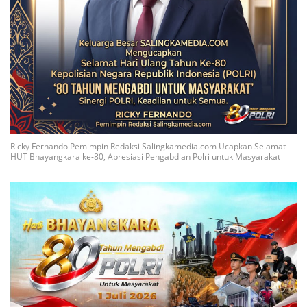
Ricky Fernando Pemimpin Redaksi Salingkamedia.com Ucapkan Selamat
HUT Bhayangkara ke-80, Apresiasi Pengabdian Polri untuk Masyarakat