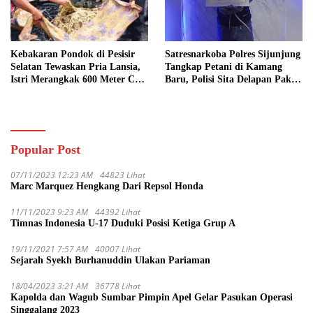
Kebakaran Pondok di Pesisir
Satresnarkoba Polres Sijunjung
Selatan Tewaskan Pria Lansia,
Tangkap Petani di Kamang
Istri Merangkak 600 Meter Cari
Baru, Polisi Sita Delapan Paket
Pertolongan
Diduga Sabu
Popular Post
07/11/2023 12:23 AM
44823 Lihat
Marc Marquez Hengkang Dari Repsol Honda
11/11/2023 9:23 AM
44392 Lihat
Timnas Indonesia U-17 Duduki Posisi Ketiga Grup A
19/11/2021 7:57 AM
40007 Lihat
Sejarah Syekh Burhanuddin Ulakan Pariaman
18/04/2023 3:21 AM
36778 Lihat
Kapolda dan Wagub Sumbar Pimpin Apel Gelar Pasukan Operasi
Singgalang 2023