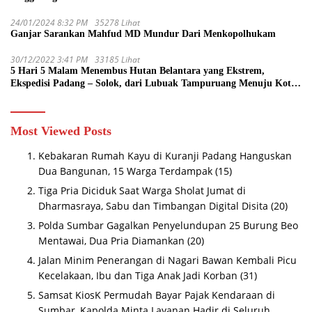
24/01/2024 8:32 PM
35278 Lihat
Ganjar Sarankan Mahfud MD Mundur Dari Menkopolhukam
30/12/2022 3:41 PM
33185 Lihat
5 Hari 5 Malam Menembus Hutan Belantara yang Ekstrem,
Ekspedisi Padang – Solok, dari Lubuak Tampuruang Menuju Koto
Sani Solok Temuan yang jadi Catatan
Most Viewed Posts
Kebakaran Rumah Kayu di Kuranji Padang Hanguskan
Dua Bangunan, 15 Warga Terdampak
(15)
Tiga Pria Diciduk Saat Warga Sholat Jumat di
Dharmasraya, Sabu dan Timbangan Digital Disita
(20)
Polda Sumbar Gagalkan Penyelundupan 25 Burung Beo
Mentawai, Dua Pria Diamankan
(20)
Jalan Minim Penerangan di Nagari Bawan Kembali Picu
Kecelakaan, Ibu dan Tiga Anak Jadi Korban
(31)
Samsat KiosK Permudah Bayar Pajak Kendaraan di
Sumbar, Kapolda Minta Layanan Hadir di Seluruh