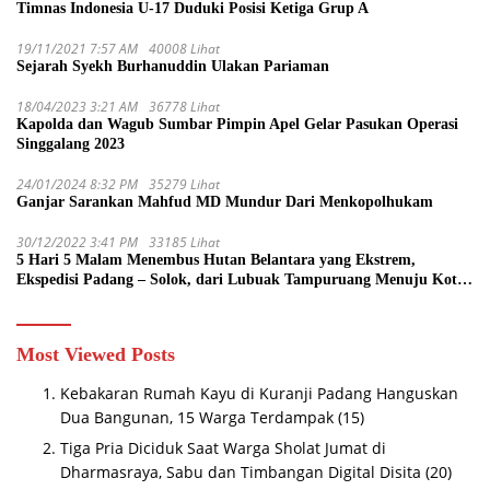
Timnas Indonesia U-17 Duduki Posisi Ketiga Grup A
19/11/2021 7:57 AM
40008 Lihat
Sejarah Syekh Burhanuddin Ulakan Pariaman
18/04/2023 3:21 AM
36778 Lihat
Kapolda dan Wagub Sumbar Pimpin Apel Gelar Pasukan Operasi
Singgalang 2023
24/01/2024 8:32 PM
35279 Lihat
Ganjar Sarankan Mahfud MD Mundur Dari Menkopolhukam
30/12/2022 3:41 PM
33185 Lihat
5 Hari 5 Malam Menembus Hutan Belantara yang Ekstrem,
Ekspedisi Padang – Solok, dari Lubuak Tampuruang Menuju Koto
Sani Solok Temuan yang jadi Catatan
Most Viewed Posts
Kebakaran Rumah Kayu di Kuranji Padang Hanguskan
Dua Bangunan, 15 Warga Terdampak
(15)
Tiga Pria Diciduk Saat Warga Sholat Jumat di
Dharmasraya, Sabu dan Timbangan Digital Disita
(20)