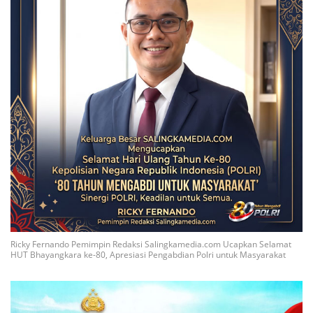
Ricky Fernando Pemimpin Redaksi Salingkamedia.com Ucapkan Selamat
HUT Bhayangkara ke-80, Apresiasi Pengabdian Polri untuk Masyarakat