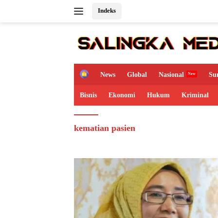
Langsung
Indeks
ke
konten
H
News
Global
Nasional
Su
o
m
Bisnis
Ekonomi
Hukum
Kriminal
e
kematian pasien