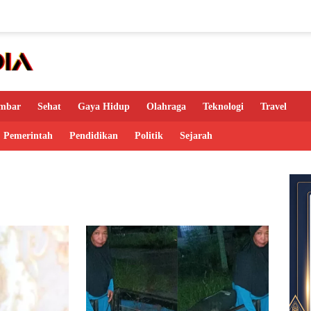
mbar
Sehat
Gaya Hidup
Olahraga
Teknologi
Travel
Pemerintah
Pendidikan
Politik
Sejarah