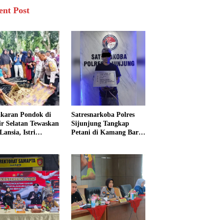
ent Post
karan Pondok di
Satresnarkoba Polres
sir Selatan Tewaskan
Sijunjung Tangkap
Lansia, Istri
Petani di Kamang Baru,
ngkak 600 Meter
Polisi Sita Delapan
 Pertolongan
Paket Diduga Sabu