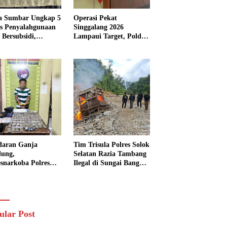
a Sumbar Ungkap 5
Operasi Pekat
s Penyalahgunaan
Singgalang 2026
Bersubsidi,
Lampaui Target, Polda
kap 7 Tersangka
Sumbar Ungkap
ita 13.298 Liter
Ratusan Persen Kasus
Solar
Kriminal
daran Ganja
Tim Trisula Polres Solok
lung,
Selatan Razia Tambang
esnarkoba Polres
Ilegal di Sungai Bangko,
ng Panjang Sita 82
Asbuk Langsung
t Ganja Kering
Dimusnahkan
 Edar di Tanah
r
ular Post