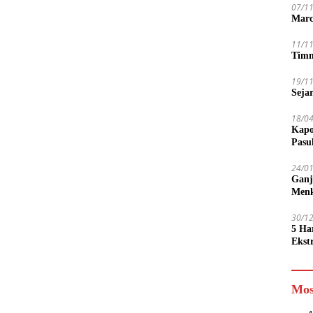
07/1
Marc
11/1
Timn
19/1
Seja
18/0
Kapo
Pasu
24/0
Ganj
Men
30/1
5 Ha
Ekst
Tamp
jadi
Mos