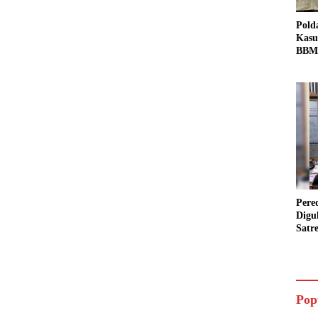
Pold
Kasu
BBM 
Tang
dan S
Bio 
Pere
Digu
Satr
Pada
Pake
Siap
Data
Pop