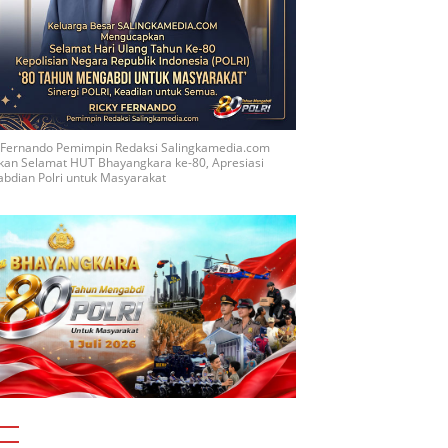
y Fernando Pemimpin Redaksi Salingkamedia.com
kan Selamat HUT Bhayangkara ke-80, Apresiasi
bdian Polri untuk Masyarakat