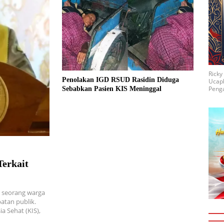
Rick
Penolakan IGD RSUD Rasidin Diduga
Ucap
Penga
Sebabkan Pasien KIS Meninggal
erkait
, seorang warga
atan publik.
a Sehat (KIS),