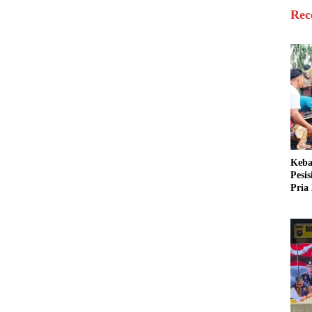
Rec
Keba
Pesi
Pria 
Mera
Cari