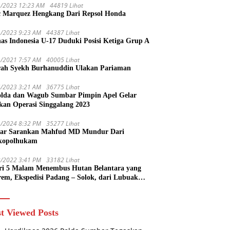
1/2023 12:23 AM
44819 Lihat
 Marquez Hengkang Dari Repsol Honda
1/2023 9:23 AM
44387 Lihat
as Indonesia U-17 Duduki Posisi Ketiga Grup A
1/2021 7:57 AM
40005 Lihat
rah Syekh Burhanuddin Ulakan Pariaman
4/2023 3:21 AM
36775 Lihat
lda dan Wagub Sumbar Pimpin Apel Gelar
kan Operasi Singgalang 2023
1/2024 8:32 PM
35277 Lihat
ar Sarankan Mahfud MD Mundur Dari
kopolhukam
2/2022 3:41 PM
33182 Lihat
ri 5 Malam Menembus Hutan Belantara yang
rem, Ekspedisi Padang – Solok, dari Lubuak
uruang Menuju Koto Sani Solok Temuan yang
 Catatan
t Viewed Posts