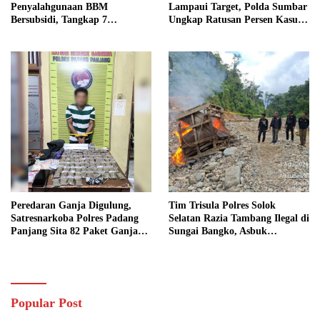
Penyalahgunaan BBM
Lampaui Target, Polda Sumbar
Bersubsidi, Tangkap 7
Ungkap Ratusan Persen Kasus
Tersangka dan Sita 13.298 Liter
Kriminal
Bio Solar
Peredaran Ganja Digulung,
Tim Trisula Polres Solok
Satresnarkoba Polres Padang
Selatan Razia Tambang Ilegal di
Panjang Sita 82 Paket Ganja
Sungai Bangko, Asbuk
Kering Siap Edar di Tanah
Langsung Dimusnahkan
Datar
Popular Post