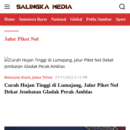
Langsung
ke
konten
Home
Sumatera Barat
Nasional
Global
Polda Sumbar
Sports
Jalur Piket Nol
Bencana Alam
,
Jawa Timur
07/11/2022 2:15 PM
Curah Hujan Tinggi di Lumajang, Jalur Piket Nol
Dekat Jembatan Gladak Perak Amblas