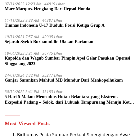
07/11/2023 12:23 AM
44819 Lihat
Marc Marquez Hengkang Dari Repsol Honda
11/11/2023 9:23 AM
44387 Lihat
Timnas Indonesia U-17 Duduki Posisi Ketiga Grup A
19/11/2021 7:57 AM
40005 Lihat
Sejarah Syekh Burhanuddin Ulakan Pariaman
18/04/2023 3:21 AM
36775 Lihat
Kapolda dan Wagub Sumbar Pimpin Apel Gelar Pasukan Operasi
Singgalang 2023
24/01/2024 8:32 PM
35277 Lihat
Ganjar Sarankan Mahfud MD Mundur Dari Menkopolhukam
30/12/2022 3:41 PM
33183 Lihat
5 Hari 5 Malam Menembus Hutan Belantara yang Ekstrem,
Ekspedisi Padang – Solok, dari Lubuak Tampuruang Menuju Koto
Sani Solok Temuan yang jadi Catatan
Most Viewed Posts
Bidhumas Polda Sumbar Perkuat Sinergi dengan Awak