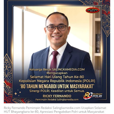
Ricky Fernando Pemimpin Redaksi Salingkamedia.com Ucapkan Selamat
HUT Bhayangkara ke-80, Apresiasi Pengabdian Polri untuk Masyarakat