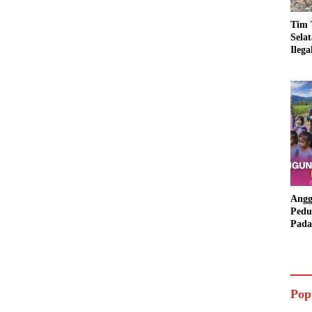
Tim 
Sela
Ileg
Asbu
Dim
Angg
Pedu
Pada
Lang
Bant
Aspi
Pop