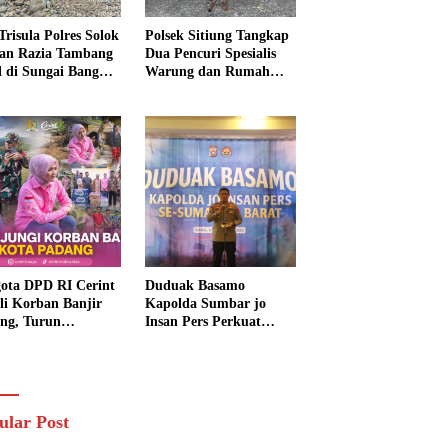
Trisula Polres Solok
Polsek Sitiung Tangkap
tan Razia Tambang
Dua Pencuri Spesialis
al di Sungai Bangko,
Warung dan Rumah
k Langsung
Warga di Dharmasraya
usnahkan
ota DPD RI Cerint
Duduak Basamo
li Korban Banjir
Kapolda Sumbar jo
ng, Turun
Insan Pers Perkuat
sung Salurkan
Sinergi Polda dan Media
uan dan Serap
untuk Pelayanan
rasi Warga
Masyarakat
ular Post