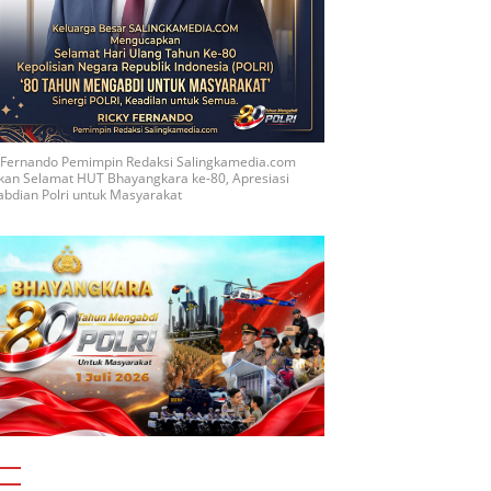
y Fernando Pemimpin Redaksi Salingkamedia.com
kan Selamat HUT Bhayangkara ke-80, Apresiasi
bdian Polri untuk Masyarakat