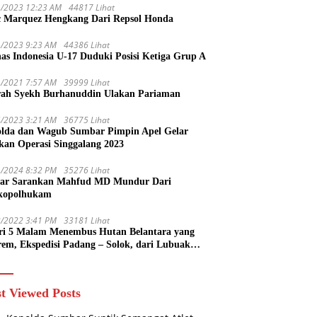
1/2023 12:23 AM
44817 Lihat
 Marquez Hengkang Dari Repsol Honda
1/2023 9:23 AM
44386 Lihat
as Indonesia U-17 Duduki Posisi Ketiga Grup A
1/2021 7:57 AM
39999 Lihat
rah Syekh Burhanuddin Ulakan Pariaman
4/2023 3:21 AM
36775 Lihat
lda dan Wagub Sumbar Pimpin Apel Gelar
kan Operasi Singgalang 2023
1/2024 8:32 PM
35276 Lihat
ar Sarankan Mahfud MD Mundur Dari
kopolhukam
2/2022 3:41 PM
33181 Lihat
ri 5 Malam Menembus Hutan Belantara yang
rem, Ekspedisi Padang – Solok, dari Lubuak
uruang Menuju Koto Sani Solok Temuan yang
 Catatan
t Viewed Posts