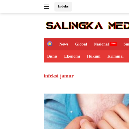
Langsung
Indeks
ke
konten
H
News
Global
Nasional
Su
o
m
Bisnis
Ekonomi
Hukum
Kriminal
e
infeksi jamur