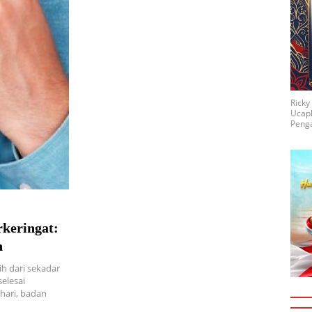
Rick
Ucap
Penga
keringat:
n
h dari sekadar
elesai
ahari, badan