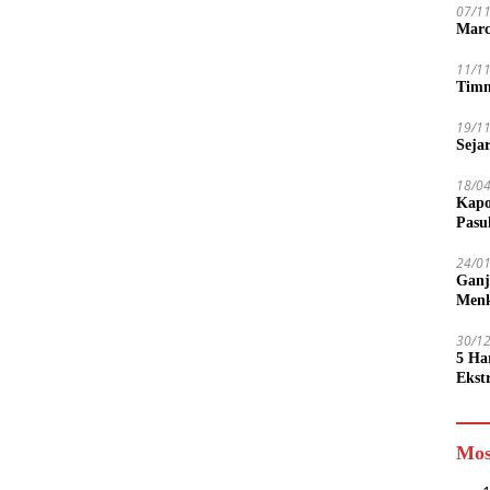
07/1
Marc
11/1
Timn
19/1
Seja
18/0
Kapo
Pasu
24/0
Ganj
Men
30/1
5 Ha
Ekst
Tamp
jadi
Mos