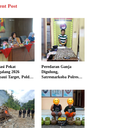
ent Post
asi Pekat
Peredaran Ganja
galang 2026
Digulung,
aui Target, Polda
Satresnarkoba Polres
bar Ungkap
Padang Panjang Sita 82
san Persen Kasus
Paket Ganja Kering
inal
Siap Edar di Tanah
Datar