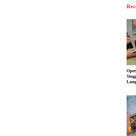
Rec
Oper
Sing
Lamp
Sum
Ratu
Krim