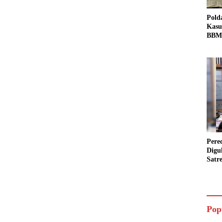
Pold
Kasu
BBM 
Tang
dan S
Bio 
Pere
Digu
Satr
Pada
Pake
Siap
Data
Pop