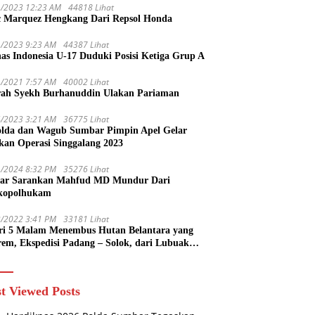
1/2023 12:23 AM
44818 Lihat
 Marquez Hengkang Dari Repsol Honda
1/2023 9:23 AM
44387 Lihat
as Indonesia U-17 Duduki Posisi Ketiga Grup A
1/2021 7:57 AM
40002 Lihat
rah Syekh Burhanuddin Ulakan Pariaman
4/2023 3:21 AM
36775 Lihat
lda dan Wagub Sumbar Pimpin Apel Gelar
kan Operasi Singgalang 2023
1/2024 8:32 PM
35276 Lihat
ar Sarankan Mahfud MD Mundur Dari
kopolhukam
2/2022 3:41 PM
33181 Lihat
ri 5 Malam Menembus Hutan Belantara yang
rem, Ekspedisi Padang – Solok, dari Lubuak
uruang Menuju Koto Sani Solok Temuan yang
 Catatan
t Viewed Posts