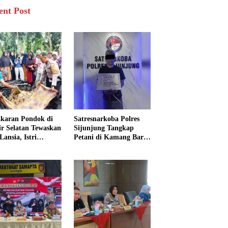
ent Post
karan Pondok di
Satresnarkoba Polres
sir Selatan Tewaskan
Sijunjung Tangkap
Lansia, Istri
Petani di Kamang Baru,
ngkak 600 Meter
Polisi Sita Delapan
 Pertolongan
Paket Diduga Sabu