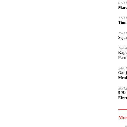
07/1
Marc
11/1
Timn
19/1
Seja
18/0
Kapo
Pasu
24/0
Ganj
Men
30/1
5 Ha
Ekst
Tamp
jadi
Mos