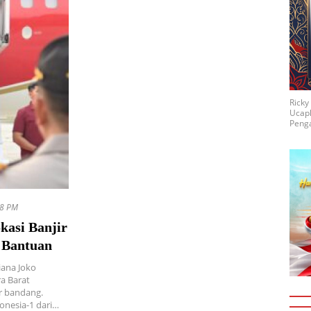
Rick
Ucap
Penga
08 PM
kasi Banjir
 Bantuan
iana Joko
a Barat
r bandang.
nesia-1 dari…