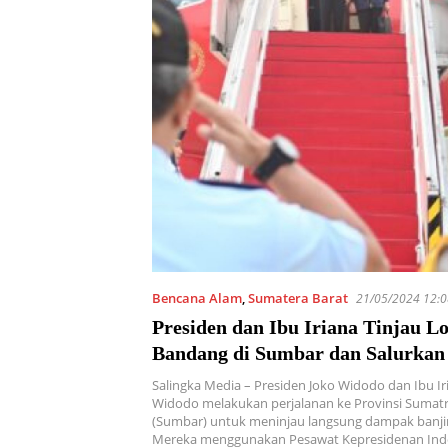
Bencana Alam
,
Sumatera Barat
21/05/2024 12:
Presiden dan Ibu Iriana Tinjau Lo
Bandang di Sumbar dan Salurkan
Salingka Media – Presiden Joko Widodo dan Ibu Ir
Widodo melakukan perjalanan ke Provinsi Sumatr
(Sumbar) untuk meninjau langsung dampak banji
Mereka menggunakan Pesawat Kepresidenan Indo