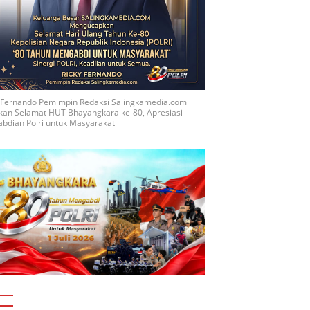
y Fernando Pemimpin Redaksi Salingkamedia.com
kan Selamat HUT Bhayangkara ke-80, Apresiasi
bdian Polri untuk Masyarakat