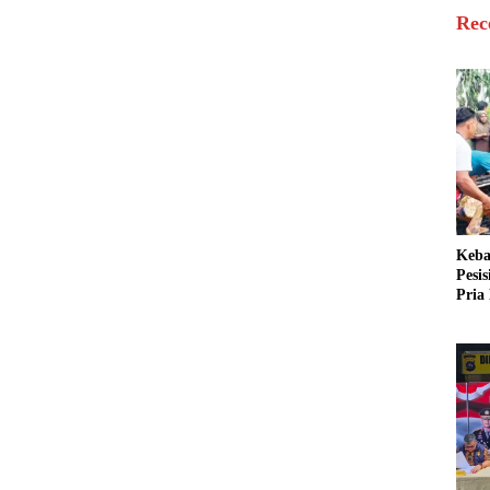
Rec
Keba
Pesi
Pria 
Mera
Cari