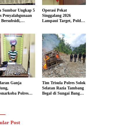
a Sumbar Ungkap 5
Operasi Pekat
s Penyalahgunaan
Singgalang 2026
Bersubsidi,
Lampaui Target, Polda
kap 7 Tersangka
Sumbar Ungkap
ita 13.298 Liter
Ratusan Persen Kasus
Solar
Kriminal
daran Ganja
Tim Trisula Polres Solok
lung,
Selatan Razia Tambang
esnarkoba Polres
Ilegal di Sungai Bangko,
ng Panjang Sita 82
Asbuk Langsung
t Ganja Kering
Dimusnahkan
 Edar di Tanah
r
ular Post