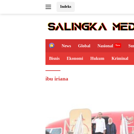
Langsung
Indeks
ke
konten
H
News
Global
Nasional
Su
o
m
Bisnis
Ekonomi
Hukum
Kriminal
e
ibu iriana