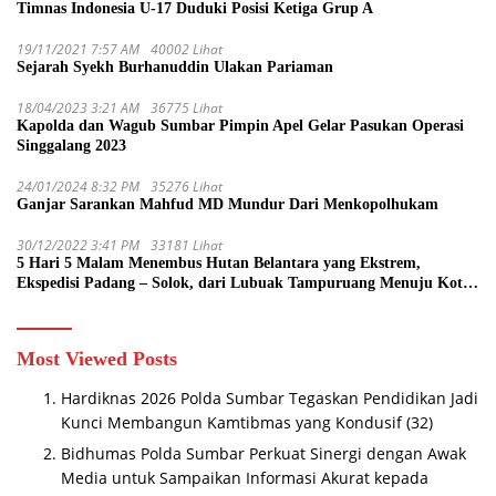
Timnas Indonesia U-17 Duduki Posisi Ketiga Grup A
19/11/2021 7:57 AM
40002 Lihat
Sejarah Syekh Burhanuddin Ulakan Pariaman
18/04/2023 3:21 AM
36775 Lihat
Kapolda dan Wagub Sumbar Pimpin Apel Gelar Pasukan Operasi
Singgalang 2023
24/01/2024 8:32 PM
35276 Lihat
Ganjar Sarankan Mahfud MD Mundur Dari Menkopolhukam
30/12/2022 3:41 PM
33181 Lihat
5 Hari 5 Malam Menembus Hutan Belantara yang Ekstrem,
Ekspedisi Padang – Solok, dari Lubuak Tampuruang Menuju Koto
Sani Solok Temuan yang jadi Catatan
Most Viewed Posts
Hardiknas 2026 Polda Sumbar Tegaskan Pendidikan Jadi
Kunci Membangun Kamtibmas yang Kondusif
(32)
Bidhumas Polda Sumbar Perkuat Sinergi dengan Awak
Media untuk Sampaikan Informasi Akurat kepada