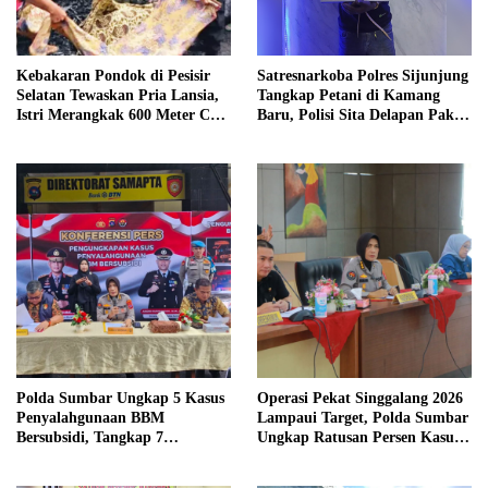
Kebakaran Pondok di Pesisir
Satresnarkoba Polres Sijunjung
Selatan Tewaskan Pria Lansia,
Tangkap Petani di Kamang
Istri Merangkak 600 Meter Cari
Baru, Polisi Sita Delapan Paket
Pertolongan
Diduga Sabu
Polda Sumbar Ungkap 5 Kasus
Operasi Pekat Singgalang 2026
Penyalahgunaan BBM
Lampaui Target, Polda Sumbar
Bersubsidi, Tangkap 7
Ungkap Ratusan Persen Kasus
Tersangka dan Sita 13.298 Liter
Kriminal
Bio Solar