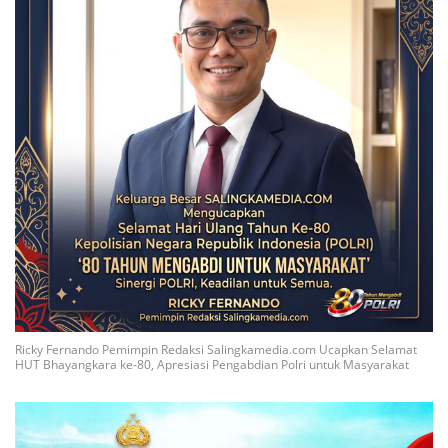
Ricky Fernando Pemimpin Redaksi Salingkamedia.com Ucapkan Selamat
HUT Bhayangkara ke-80, Apresiasi Pengabdian Polri untuk Masyarakat