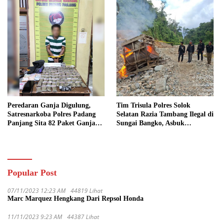
Peredaran Ganja Digulung,
Tim Trisula Polres Solok
Satresnarkoba Polres Padang
Selatan Razia Tambang Ilegal di
Panjang Sita 82 Paket Ganja
Sungai Bangko, Asbuk
Kering Siap Edar di Tanah
Langsung Dimusnahkan
Datar
Popular Post
07/11/2023 12:23 AM
44819 Lihat
Marc Marquez Hengkang Dari Repsol Honda
11/11/2023 9:23 AM
44387 Lihat