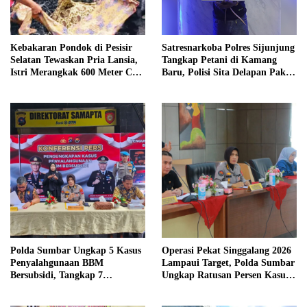
Kebakaran Pondok di Pesisir
Satresnarkoba Polres Sijunjung
Selatan Tewaskan Pria Lansia,
Tangkap Petani di Kamang
Istri Merangkak 600 Meter Cari
Baru, Polisi Sita Delapan Paket
Pertolongan
Diduga Sabu
Polda Sumbar Ungkap 5 Kasus
Operasi Pekat Singgalang 2026
Penyalahgunaan BBM
Lampaui Target, Polda Sumbar
Bersubsidi, Tangkap 7
Ungkap Ratusan Persen Kasus
Tersangka dan Sita 13.298 Liter
Kriminal
Bio Solar