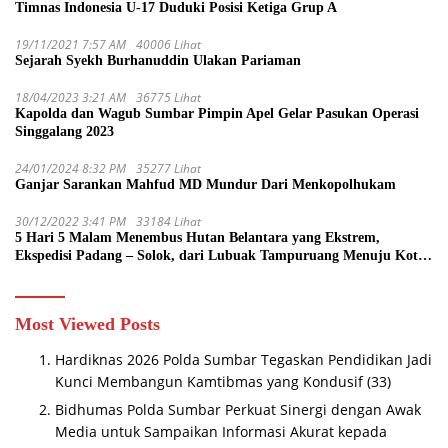
Timnas Indonesia U-17 Duduki Posisi Ketiga Grup A
19/11/2021 7:57 AM
40006 Lihat
Sejarah Syekh Burhanuddin Ulakan Pariaman
18/04/2023 3:21 AM
36775 Lihat
Kapolda dan Wagub Sumbar Pimpin Apel Gelar Pasukan Operasi
Singgalang 2023
24/01/2024 8:32 PM
35277 Lihat
Ganjar Sarankan Mahfud MD Mundur Dari Menkopolhukam
30/12/2022 3:41 PM
33184 Lihat
5 Hari 5 Malam Menembus Hutan Belantara yang Ekstrem,
Ekspedisi Padang – Solok, dari Lubuak Tampuruang Menuju Koto
Sani Solok Temuan yang jadi Catatan
Most Viewed Posts
Hardiknas 2026 Polda Sumbar Tegaskan Pendidikan Jadi
Kunci Membangun Kamtibmas yang Kondusif
(33)
Bidhumas Polda Sumbar Perkuat Sinergi dengan Awak
Media untuk Sampaikan Informasi Akurat kepada