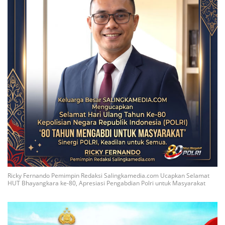
Ricky Fernando Pemimpin Redaksi Salingkamedia.com Ucapkan Selamat
HUT Bhayangkara ke-80, Apresiasi Pengabdian Polri untuk Masyarakat