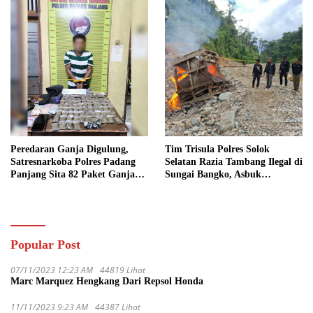
Peredaran Ganja Digulung,
Tim Trisula Polres Solok
Satresnarkoba Polres Padang
Selatan Razia Tambang Ilegal di
Panjang Sita 82 Paket Ganja
Sungai Bangko, Asbuk
Kering Siap Edar di Tanah
Langsung Dimusnahkan
Datar
Popular Post
07/11/2023 12:23 AM
44819 Lihat
Marc Marquez Hengkang Dari Repsol Honda
11/11/2023 9:23 AM
44387 Lihat