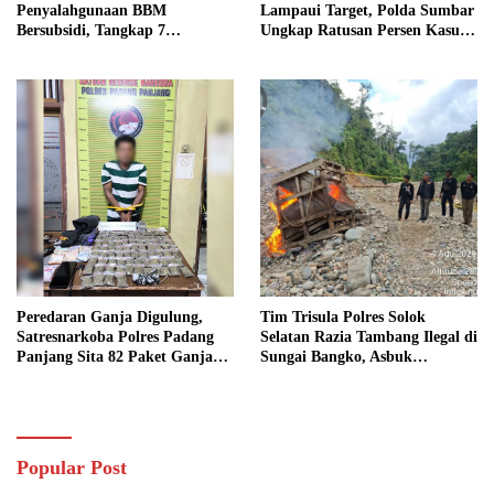
Penyalahgunaan BBM
Lampaui Target, Polda Sumbar
Bersubsidi, Tangkap 7
Ungkap Ratusan Persen Kasus
Tersangka dan Sita 13.298 Liter
Kriminal
Bio Solar
Peredaran Ganja Digulung,
Tim Trisula Polres Solok
Satresnarkoba Polres Padang
Selatan Razia Tambang Ilegal di
Panjang Sita 82 Paket Ganja
Sungai Bangko, Asbuk
Kering Siap Edar di Tanah
Langsung Dimusnahkan
Datar
Popular Post