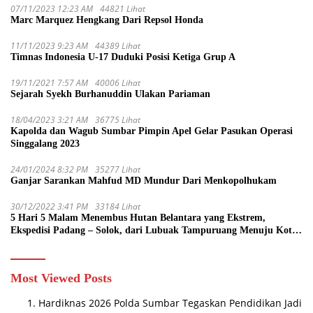
07/11/2023 12:23 AM
44821 Lihat
Marc Marquez Hengkang Dari Repsol Honda
11/11/2023 9:23 AM
44389 Lihat
Timnas Indonesia U-17 Duduki Posisi Ketiga Grup A
19/11/2021 7:57 AM
40006 Lihat
Sejarah Syekh Burhanuddin Ulakan Pariaman
18/04/2023 3:21 AM
36775 Lihat
Kapolda dan Wagub Sumbar Pimpin Apel Gelar Pasukan Operasi
Singgalang 2023
24/01/2024 8:32 PM
35277 Lihat
Ganjar Sarankan Mahfud MD Mundur Dari Menkopolhukam
30/12/2022 3:41 PM
33184 Lihat
5 Hari 5 Malam Menembus Hutan Belantara yang Ekstrem,
Ekspedisi Padang – Solok, dari Lubuak Tampuruang Menuju Koto
Sani Solok Temuan yang jadi Catatan
Most Viewed Posts
Hardiknas 2026 Polda Sumbar Tegaskan Pendidikan Jadi