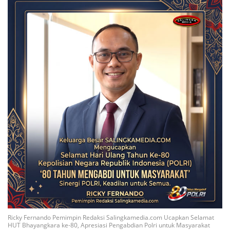
Ricky Fernando Pemimpin Redaksi Salingkamedia.com Ucapkan Selamat
HUT Bhayangkara ke-80, Apresiasi Pengabdian Polri untuk Masyarakat