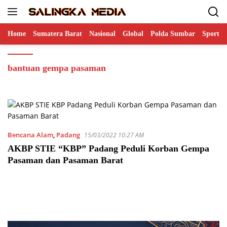
Langsung
ke
konten
Home
Sumatera Barat
Nasional
Global
Polda Sumbar
Sports
bantuan gempa pasaman
Bencana Alam
,
Padang
15/03/2022 10:27 AM
AKBP STIE “KBP” Padang Peduli Korban Gempa
Pasaman dan Pasaman Barat