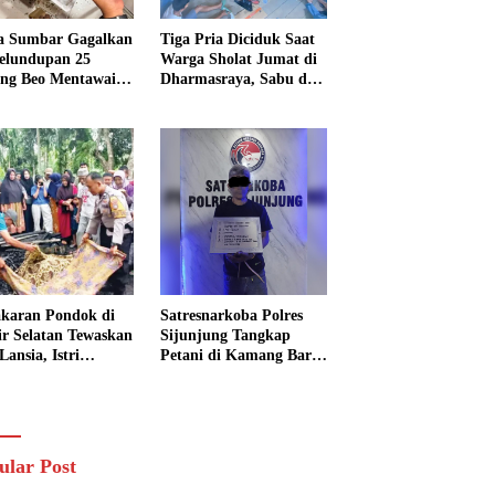
a Sumbar Gagalkan
Tiga Pria Diciduk Saat
elundupan 25
Warga Sholat Jumat di
ng Beo Mentawai,
Dharmasraya, Sabu dan
Pria Diamankan
Timbangan Digital
Disita
karan Pondok di
Satresnarkoba Polres
sir Selatan Tewaskan
Sijunjung Tangkap
Lansia, Istri
Petani di Kamang Baru,
ngkak 600 Meter
Polisi Sita Delapan
 Pertolongan
Paket Diduga Sabu
ular Post