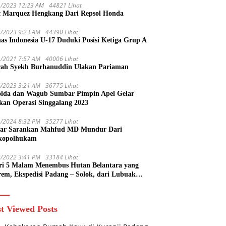
1/2023 12:23 AM
44821 Lihat
 Marquez Hengkang Dari Repsol Honda
1/2023 9:23 AM
44390 Lihat
as Indonesia U-17 Duduki Posisi Ketiga Grup A
1/2021 7:57 AM
40006 Lihat
rah Syekh Burhanuddin Ulakan Pariaman
4/2023 3:21 AM
36775 Lihat
lda dan Wagub Sumbar Pimpin Apel Gelar
kan Operasi Singgalang 2023
1/2024 8:32 PM
35277 Lihat
ar Sarankan Mahfud MD Mundur Dari
kopolhukam
2/2022 3:41 PM
33184 Lihat
ri 5 Malam Menembus Hutan Belantara yang
rem, Ekspedisi Padang – Solok, dari Lubuak
uruang Menuju Koto Sani Solok Temuan yang
 Catatan
t Viewed Posts