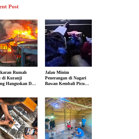
ent Post
akaran Rumah
Jalan Minim
 di Kuranji
Penerangan di Nagari
ng Hanguskan Dua
Bawan Kembali Picu
unan, 15 Warga
Kecelakaan, Ibu dan
dampak
Tiga Anak Jadi Korban