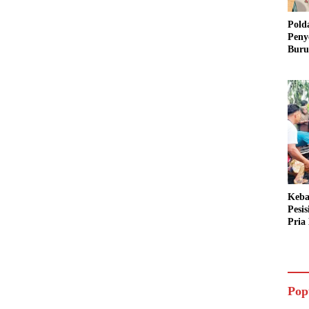
Pold
Peny
Buru
Dua 
Keba
Pesi
Pria 
Mera
Cari
Pop