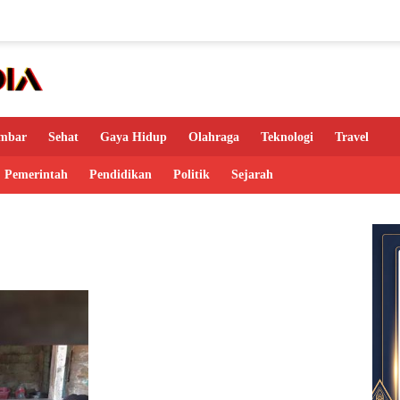
mbar
Sehat
Gaya Hidup
Olahraga
Teknologi
Travel
Pemerintah
Pendidikan
Politik
Sejarah