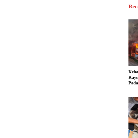
Rec
Keb
Kayu
Pada
Bang
Ter