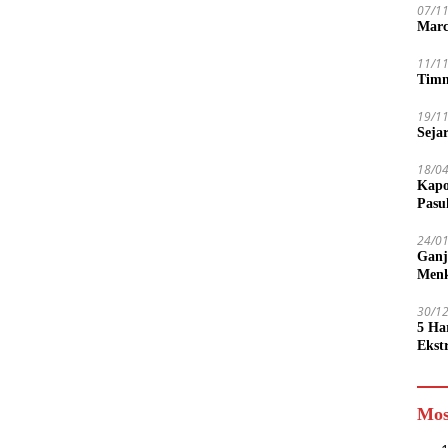
07/1
Marc
11/1
Timn
19/1
Seja
18/0
Kapo
Pasu
24/0
Ganj
Men
30/1
5 Ha
Ekst
Tamp
jadi
Mos