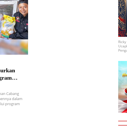
Rick
Ucap
Penga
lurkan
ogram
inan Cabang
mennya dalam
ui program