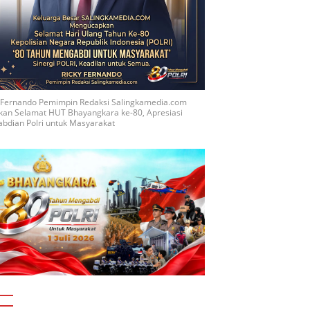
y Fernando Pemimpin Redaksi Salingkamedia.com
kan Selamat HUT Bhayangkara ke-80, Apresiasi
bdian Polri untuk Masyarakat