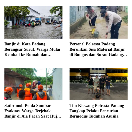
Banjir di Kota Padang
Personel Polresta Padang
Berangsur Surut, Warga Mulai
Bersihkan Sisa Material Banjir
Kembali ke Rumah dan
di Bungus dan Surau Gadang,
Bersihkan Lingkungan
Akses Warga Kembali Dibuka
Satbrimob Polda Sumbar
Tim Klewang Polresta Padang
Evakuasi Warga Terjebak
Tangkap Pelaku Pencurian
Banjir di Aia Pacah Saat Hujan
Bermodus Tuduhan Asusila
Deras Landa Padang