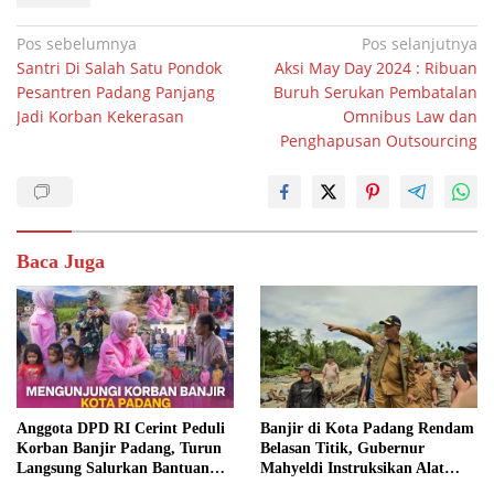
Navigasi
Pos sebelumnya
Pos selanjutnya
Santri Di Salah Satu Pondok
Aksi May Day 2024 : Ribuan
pos
Pesantren Padang Panjang
Buruh Serukan Pembatalan
Jadi Korban Kekerasan
Omnibus Law dan
Penghapusan Outsourcing
Baca Juga
Anggota DPD RI Cerint Peduli
Banjir di Kota Padang Rendam
Korban Banjir Padang, Turun
Belasan Titik, Gubernur
Langsung Salurkan Bantuan
Mahyeldi Instruksikan Alat
dan Serap Aspirasi Warga
Berat Segera Turun