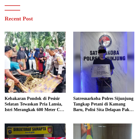
Recent Post
Kebakaran Pondok di Pesisir
Satresnarkoba Polres Sijunjung
Selatan Tewaskan Pria Lansia,
Tangkap Petani di Kamang
Istri Merangkak 600 Meter Cari
Baru, Polisi Sita Delapan Paket
Pertolongan
Diduga Sabu