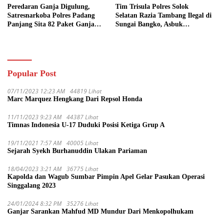
Peredaran Ganja Digulung,
Tim Trisula Polres Solok
Satresnarkoba Polres Padang
Selatan Razia Tambang Ilegal di
Panjang Sita 82 Paket Ganja
Sungai Bangko, Asbuk
Kering Siap Edar di Tanah
Langsung Dimusnahkan
Datar
Popular Post
07/11/2023 12:23 AM
44819 Lihat
Marc Marquez Hengkang Dari Repsol Honda
11/11/2023 9:23 AM
44387 Lihat
Timnas Indonesia U-17 Duduki Posisi Ketiga Grup A
19/11/2021 7:57 AM
40005 Lihat
Sejarah Syekh Burhanuddin Ulakan Pariaman
18/04/2023 3:21 AM
36775 Lihat
Kapolda dan Wagub Sumbar Pimpin Apel Gelar Pasukan Operasi
Singgalang 2023
24/01/2024 8:32 PM
35276 Lihat
Ganjar Sarankan Mahfud MD Mundur Dari Menkopolhukam