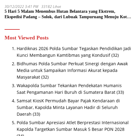
30/12/2022 3:41 PM
33182 Lihat
5 Hari 5 Malam Menembus Hutan Belantara yang Ekstrem,
Ekspedisi Padang – Solok, dari Lubuak Tampuruang Menuju Koto
Sani Solok Temuan yang jadi Catatan
Most Viewed Posts
Hardiknas 2026 Polda Sumbar Tegaskan Pendidikan Jadi
Kunci Membangun Kamtibmas yang Kondusif
(32)
Bidhumas Polda Sumbar Perkuat Sinergi dengan Awak
Media untuk Sampaikan Informasi Akurat kepada
Masyarakat
(32)
Wakapolda Sumbar Tekankan Pendekatan Humanis
Saat Pengamanan Hari Buruh di Sumatera Barat
(33)
Samsat KiosK Permudah Bayar Pajak Kendaraan di
Sumbar, Kapolda Minta Layanan Hadir di Seluruh
Daerah
(33)
Polda Sumbar Apresiasi Atlet Berprestasi Internasional
Kapolda Targetkan Sumbar Masuk 5 Besar PON 2028
(34)