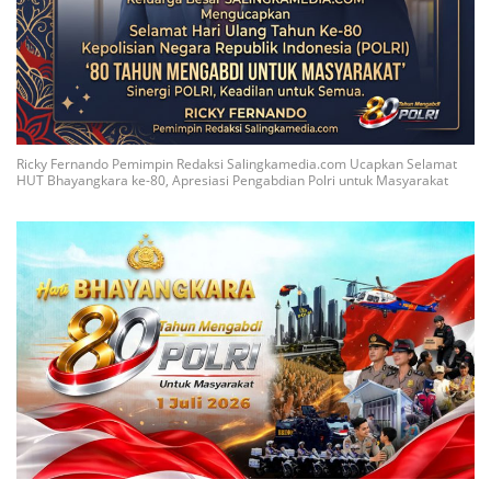
Ricky Fernando Pemimpin Redaksi Salingkamedia.com Ucapkan Selamat
HUT Bhayangkara ke-80, Apresiasi Pengabdian Polri untuk Masyarakat