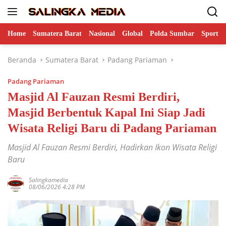
Langsung
ke
konten
Home
Sumatera Barat
Nasional
Global
Polda Sumbar
Sports
Beranda
Sumatera Barat
Padang Pariaman
Padang Pariaman
Masjid Al Fauzan Resmi Berdiri,
Masjid Berbentuk Kapal Ini Siap Jadi
Wisata Religi Baru di Padang Pariaman
Masjid Al Fauzan Resmi Berdiri, Hadirkan Ikon Wisata Religi
Baru
Salingkamedia
08/06/2026 4:28 PM