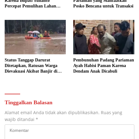
Karena Bupati Yulianto
Pariaman yang Manfaatkan
Percepat Pemulihan Lahan
Posko Bencana untuk Transaksi
Pertanian Pasaman Barat
Bersama Mentan
Status Tanggap Darurat
Pembunuhan Padang Pariaman
Ditetapkan, Ratusan Warga
Ayah Habisi Paman Karena
Dievakuasi Akibat Banjir di
Dendam Anak Dicabuli
Padang Pariaman yang Meluas!
Tinggalkan Balasan
Alamat email Anda tidak akan dipublikasikan.
Ruas yang
wajib ditandai
*