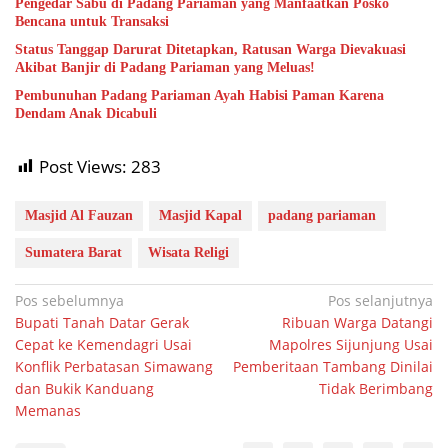
Pengedar Sabu di Padang Pariaman yang Manfaatkan Posko
Bencana untuk Transaksi
Status Tanggap Darurat Ditetapkan, Ratusan Warga Dievakuasi
Akibat Banjir di Padang Pariaman yang Meluas!
Pembunuhan Padang Pariaman Ayah Habisi Paman Karena
Dendam Anak Dicabuli
Post Views:
283
Masjid Al Fauzan
Masjid Kapal
padang pariaman
Sumatera Barat
Wisata Religi
Navigasi
Pos sebelumnya
Pos selanjutnya
Bupati Tanah Datar Gerak
Ribuan Warga Datangi
pos
Cepat ke Kemendagri Usai
Mapolres Sijunjung Usai
Konflik Perbatasan Simawang
Pemberitaan Tambang Dinilai
dan Bukik Kanduang
Tidak Berimbang
Memanas