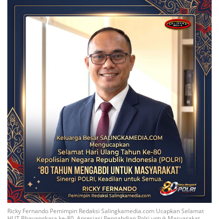
Ricky Fernando Pemimpin Redaksi Salingkamedia.com Ucapkan Selamat
HUT Bhayangkara ke-80, Apresiasi Pengabdian Polri untuk Masyarakat