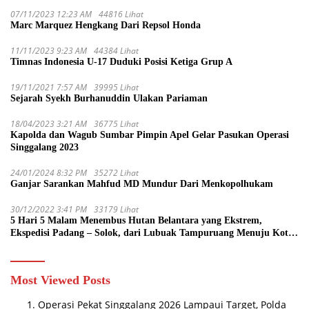
07/11/2023 12:23 AM
44816 Lihat
Marc Marquez Hengkang Dari Repsol Honda
11/11/2023 9:23 AM
44384 Lihat
Timnas Indonesia U-17 Duduki Posisi Ketiga Grup A
19/11/2021 7:57 AM
39995 Lihat
Sejarah Syekh Burhanuddin Ulakan Pariaman
18/04/2023 3:21 AM
36775 Lihat
Kapolda dan Wagub Sumbar Pimpin Apel Gelar Pasukan Operasi
Singgalang 2023
24/01/2024 8:32 PM
35272 Lihat
Ganjar Sarankan Mahfud MD Mundur Dari Menkopolhukam
30/12/2022 3:41 PM
33179 Lihat
5 Hari 5 Malam Menembus Hutan Belantara yang Ekstrem,
Ekspedisi Padang – Solok, dari Lubuak Tampuruang Menuju Koto
Sani Solok Temuan yang jadi Catatan
Most Viewed Posts
Operasi Pekat Singgalang 2026 Lampaui Target, Polda