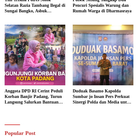
Selatan Razia Tambang Ilegal di
Pencuri Spesialis Warung dan
Sungai Bangko, Asbuk
Rumah Warga di Dharmasraya
Langsung Dimusnahkan
Anggota DPD RI Cerint Peduli
Duduak Basamo Kapolda
Korban Banjir Padang, Turun
Sumbar jo Insan Pers Perkuat
Langsung Salurkan Bantuan
Sinergi Polda dan Media untuk
dan Serap Aspirasi Warga
Pelayanan Masyarakat
Popular Post