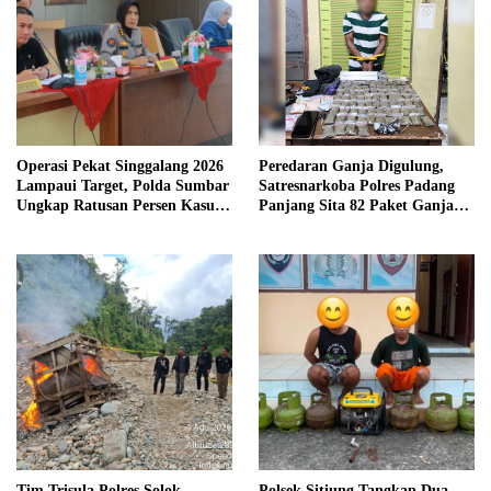
Operasi Pekat Singgalang 2026
Peredaran Ganja Digulung,
Lampaui Target, Polda Sumbar
Satresnarkoba Polres Padang
Ungkap Ratusan Persen Kasus
Panjang Sita 82 Paket Ganja
Kriminal
Kering Siap Edar di Tanah
Datar
Tim Trisula Polres Solok
Polsek Sitiung Tangkap Dua