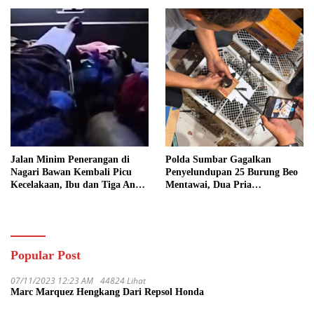
Jalan Minim Penerangan di
Polda Sumbar Gagalkan
Nagari Bawan Kembali Picu
Penyelundupan 25 Burung Beo
Kecelakaan, Ibu dan Tiga Anak
Mentawai, Dua Pria
Jadi Korban
Diamankan
Popular Post
07/11/2023 12:23 AM
44824 Lihat
Marc Marquez Hengkang Dari Repsol Honda