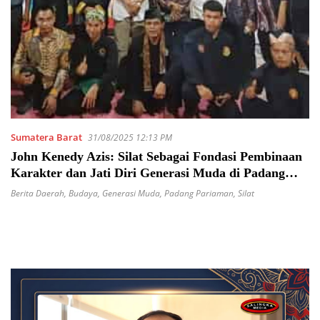
Sumatera Barat
31/08/2025 12:13 PM
John Kenedy Azis: Silat Sebagai Fondasi Pembinaan
Karakter dan Jati Diri Generasi Muda di Padang
Pariaman
Berita Daerah
,
Budaya
,
Generasi Muda
,
Padang Pariaman
,
Silat