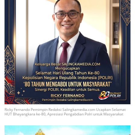
Ricky Fernando Pemimpin Redaksi Salingkamedia.com Ucapkan Selamat
HUT Bhayangkara ke-80, Apresiasi Pengabdian Polri untuk Masyarakat