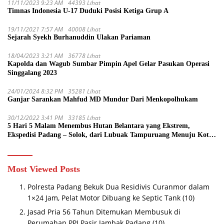
11/11/2023 9:23 AM
44393 Lihat
Timnas Indonesia U-17 Duduki Posisi Ketiga Grup A
19/11/2021 7:57 AM
40008 Lihat
Sejarah Syekh Burhanuddin Ulakan Pariaman
18/04/2023 3:21 AM
36778 Lihat
Kapolda dan Wagub Sumbar Pimpin Apel Gelar Pasukan Operasi
Singgalang 2023
24/01/2024 8:32 PM
35281 Lihat
Ganjar Sarankan Mahfud MD Mundur Dari Menkopolhukam
30/12/2022 3:41 PM
33185 Lihat
5 Hari 5 Malam Menembus Hutan Belantara yang Ekstrem,
Ekspedisi Padang – Solok, dari Lubuak Tampuruang Menuju Koto
Sani Solok Temuan yang jadi Catatan
Most Viewed Posts
Polresta Padang Bekuk Dua Residivis Curanmor dalam
1×24 Jam, Pelat Motor Dibuang ke Septic Tank
(10)
Jasad Pria 56 Tahun Ditemukan Membusuk di
Perumahan PPI Pasir Jambak Padang
(10)