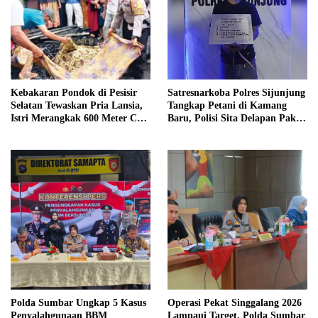
Kebakaran Pondok di Pesisir
Satresnarkoba Polres Sijunjung
Selatan Tewaskan Pria Lansia,
Tangkap Petani di Kamang
Istri Merangkak 600 Meter Cari
Baru, Polisi Sita Delapan Paket
Pertolongan
Diduga Sabu
Polda Sumbar Ungkap 5 Kasus
Operasi Pekat Singgalang 2026
Penyalahgunaan BBM
Lampaui Target, Polda Sumbar