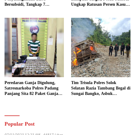
Bersubsidi, Tangkap 7
Ungkap Ratusan Persen Kasus
Tersangka dan Sita 13.298 Liter
Kriminal
Bio Solar
Peredaran Ganja Digulung,
Tim Trisula Polres Solok
Satresnarkoba Polres Padang
Selatan Razia Tambang Ilegal di
Panjang Sita 82 Paket Ganja
Sungai Bangko, Asbuk
Kering Siap Edar di Tanah
Langsung Dimusnahkan
Datar
Popular Post
07/11/2023 12:23 AM
44817 Lihat