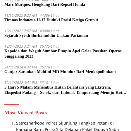
Marc Marquez Hengkang Dari Repsol Honda
11/11/2023 9:23 AM
44386 Lihat
Timnas Indonesia U-17 Duduki Posisi Ketiga Grup A
19/11/2021 7:57 AM
40000 Lihat
Sejarah Syekh Burhanuddin Ulakan Pariaman
18/04/2023 3:21 AM
36775 Lihat
Kapolda dan Wagub Sumbar Pimpin Apel Gelar Pasukan Operasi
Singgalang 2023
24/01/2024 8:32 PM
35276 Lihat
Ganjar Sarankan Mahfud MD Mundur Dari Menkopolhukam
30/12/2022 3:41 PM
33181 Lihat
5 Hari 5 Malam Menembus Hutan Belantara yang Ekstrem,
Ekspedisi Padang – Solok, dari Lubuak Tampuruang Menuju Koto
Sani Solok Temuan yang jadi Catatan
Most Viewed Posts
Satresnarkoba Polres Sijunjung Tangkap Petani di
Kamang Baru, Polisi Sita Delapan Paket Diduga Sabu