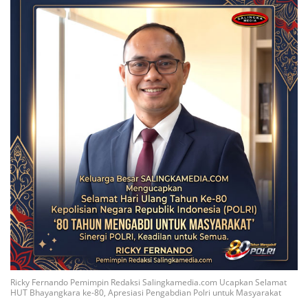
Ricky Fernando Pemimpin Redaksi Salingkamedia.com Ucapkan Selamat
HUT Bhayangkara ke-80, Apresiasi Pengabdian Polri untuk Masyarakat