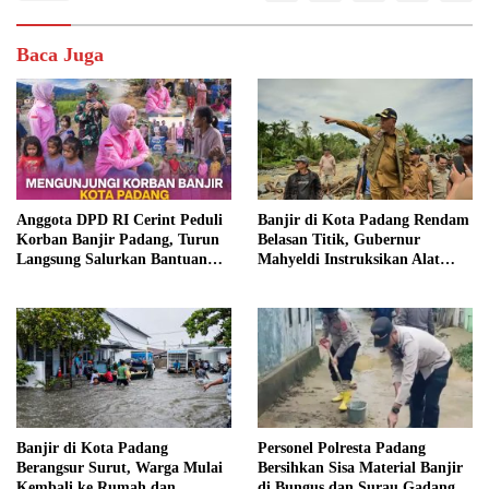
Baca Juga
Anggota DPD RI Cerint Peduli
Banjir di Kota Padang Rendam
Korban Banjir Padang, Turun
Belasan Titik, Gubernur
Langsung Salurkan Bantuan
Mahyeldi Instruksikan Alat
dan Serap Aspirasi Warga
Berat Segera Turun
Banjir di Kota Padang
Personel Polresta Padang
Berangsur Surut, Warga Mulai
Bersihkan Sisa Material Banjir
Kembali ke Rumah dan
di Bungus dan Surau Gadang,