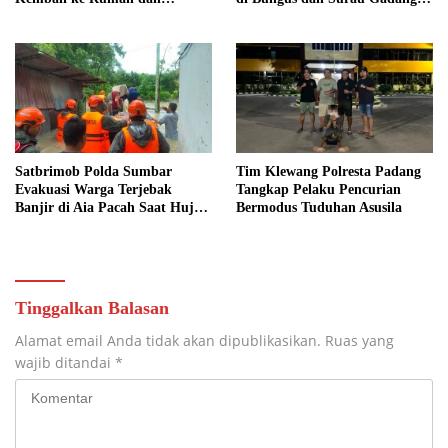
Bersihkan Lingkungan
Akses Warga Kembali Dibuka
Satbrimob Polda Sumbar
Tim Klewang Polresta Padang
Evakuasi Warga Terjebak
Tangkap Pelaku Pencurian
Banjir di Aia Pacah Saat Hujan
Bermodus Tuduhan Asusila
Deras Landa Padang
Tinggalkan Balasan
Alamat email Anda tidak akan dipublikasikan.
Ruas yang
wajib ditandai
*