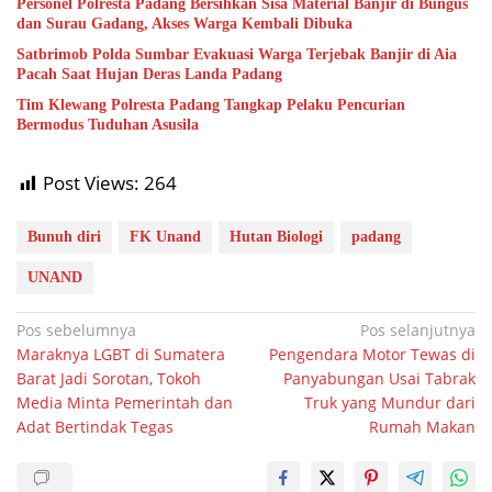
Personel Polresta Padang Bersihkan Sisa Material Banjir di Bungus
dan Surau Gadang, Akses Warga Kembali Dibuka
Satbrimob Polda Sumbar Evakuasi Warga Terjebak Banjir di Aia
Pacah Saat Hujan Deras Landa Padang
Tim Klewang Polresta Padang Tangkap Pelaku Pencurian
Bermodus Tuduhan Asusila
Post Views:
264
Bunuh diri
FK Unand
Hutan Biologi
padang
UNAND
Navigasi
Pos sebelumnya
Pos selanjutnya
Maraknya LGBT di Sumatera
Pengendara Motor Tewas di
pos
Barat Jadi Sorotan, Tokoh
Panyabungan Usai Tabrak
Media Minta Pemerintah dan
Truk yang Mundur dari
Adat Bertindak Tegas
Rumah Makan