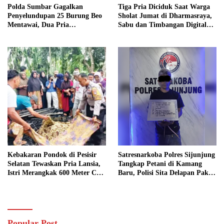
Polda Sumbar Gagalkan
Tiga Pria Diciduk Saat Warga
Penyelundupan 25 Burung Beo
Sholat Jumat di Dharmasraya,
Mentawai, Dua Pria
Sabu dan Timbangan Digital
Diamankan
Disita
Kebakaran Pondok di Pesisir
Satresnarkoba Polres Sijunjung
Selatan Tewaskan Pria Lansia,
Tangkap Petani di Kamang
Istri Merangkak 600 Meter Cari
Baru, Polisi Sita Delapan Paket
Pertolongan
Diduga Sabu
Popular Post