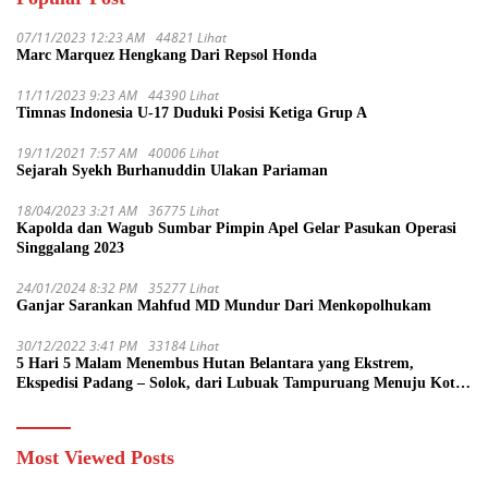
07/11/2023 12:23 AM
44821 Lihat
Marc Marquez Hengkang Dari Repsol Honda
11/11/2023 9:23 AM
44390 Lihat
Timnas Indonesia U-17 Duduki Posisi Ketiga Grup A
19/11/2021 7:57 AM
40006 Lihat
Sejarah Syekh Burhanuddin Ulakan Pariaman
18/04/2023 3:21 AM
36775 Lihat
Kapolda dan Wagub Sumbar Pimpin Apel Gelar Pasukan Operasi
Singgalang 2023
24/01/2024 8:32 PM
35277 Lihat
Ganjar Sarankan Mahfud MD Mundur Dari Menkopolhukam
30/12/2022 3:41 PM
33184 Lihat
5 Hari 5 Malam Menembus Hutan Belantara yang Ekstrem,
Ekspedisi Padang – Solok, dari Lubuak Tampuruang Menuju Koto
Sani Solok Temuan yang jadi Catatan
Most Viewed Posts