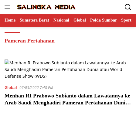
Langsung
ke
konten
Home
Sumatera Barat
Nasional
Global
Polda Sumbar
Sports
Pameran Pertahanan
Global
07/03/2022 7:48 PM
Menhan RI Prabowo Subianto dalam Lawatannya ke
Arab Saudi Menghadiri Pameran Pertahanan Dunia
atau World Defense Show (WDS)