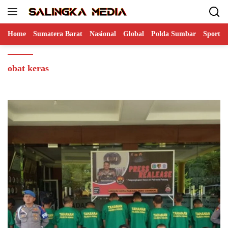
Langsung
ke
konten
Home
Sumatera Barat
Nasional
Global
Polda Sumbar
Sports
obat keras