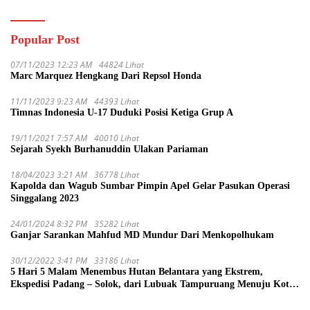
Popular Post
07/11/2023 12:23 AM
44824 Lihat
Marc Marquez Hengkang Dari Repsol Honda
11/11/2023 9:23 AM
44393 Lihat
Timnas Indonesia U-17 Duduki Posisi Ketiga Grup A
19/11/2021 7:57 AM
40010 Lihat
Sejarah Syekh Burhanuddin Ulakan Pariaman
18/04/2023 3:21 AM
36778 Lihat
Kapolda dan Wagub Sumbar Pimpin Apel Gelar Pasukan Operasi
Singgalang 2023
24/01/2024 8:32 PM
35282 Lihat
Ganjar Sarankan Mahfud MD Mundur Dari Menkopolhukam
30/12/2022 3:41 PM
33186 Lihat
5 Hari 5 Malam Menembus Hutan Belantara yang Ekstrem,
Ekspedisi Padang – Solok, dari Lubuak Tampuruang Menuju Koto
Sani Solok Temuan yang jadi Catatan