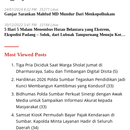
24/01/2024 8:32 PM
35277 Lihat
Ganjar Sarankan Mahfud MD Mundur Dari Menkopolhukam
30/12/2022 3:41 PM
33184 Lihat
5 Hari 5 Malam Menembus Hutan Belantara yang Ekstrem,
Ekspedisi Padang – Solok, dari Lubuak Tampuruang Menuju Koto
Sani Solok Temuan yang jadi Catatan
Most Viewed Posts
Tiga Pria Diciduk Saat Warga Sholat Jumat di
Dharmasraya, Sabu dan Timbangan Digital Disita
(5)
Hardiknas 2026 Polda Sumbar Tegaskan Pendidikan Jadi
Kunci Membangun Kamtibmas yang Kondusif
(33)
Bidhumas Polda Sumbar Perkuat Sinergi dengan Awak
Media untuk Sampaikan Informasi Akurat kepada
Masyarakat
(33)
Samsat KiosK Permudah Bayar Pajak Kendaraan di
Sumbar, Kapolda Minta Layanan Hadir di Seluruh
Daerah
(34)