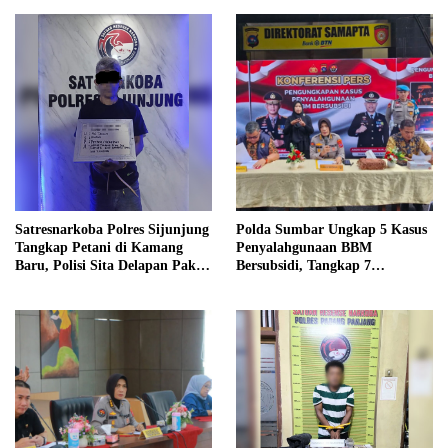
Satresnarkoba Polres Sijunjung
Polda Sumbar Ungkap 5 Kasus
Tangkap Petani di Kamang
Penyalahgunaan BBM
Baru, Polisi Sita Delapan Paket
Bersubsidi, Tangkap 7
Diduga Sabu
Tersangka dan Sita 13.298 Liter
Bio Solar