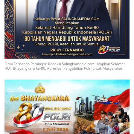
Ricky Fernando Pemimpin Redaksi Salingkamedia.com Ucapkan Selamat
HUT Bhayangkara ke-80, Apresiasi Pengabdian Polri untuk Masyarakat