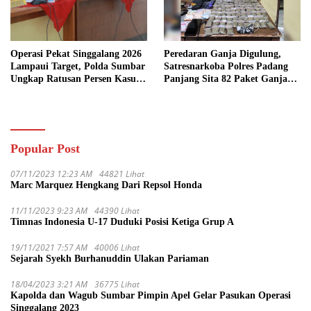
Operasi Pekat Singgalang 2026
Peredaran Ganja Digulung,
Lampaui Target, Polda Sumbar
Satresnarkoba Polres Padang
Ungkap Ratusan Persen Kasus
Panjang Sita 82 Paket Ganja
Kriminal
Kering Siap Edar di Tanah
Datar
Popular Post
07/11/2023 12:23 AM
44821 Lihat
Marc Marquez Hengkang Dari Repsol Honda
11/11/2023 9:23 AM
44390 Lihat
Timnas Indonesia U-17 Duduki Posisi Ketiga Grup A
19/11/2021 7:57 AM
40006 Lihat
Sejarah Syekh Burhanuddin Ulakan Pariaman
18/04/2023 3:21 AM
36775 Lihat
Kapolda dan Wagub Sumbar Pimpin Apel Gelar Pasukan Operasi
Singgalang 2023