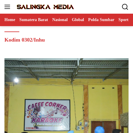
Langsung
ke
konten
Home
Sumatera Barat
Nasional
Global
Polda Sumbar
Sports
Kodim 0302/Inhu