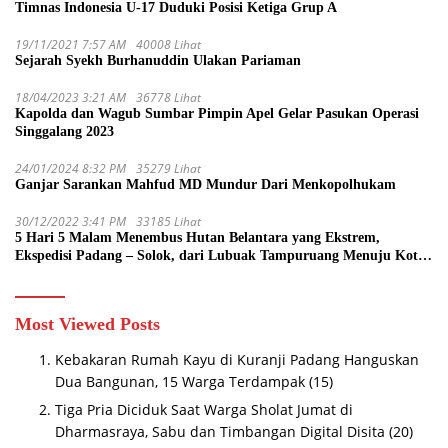
Timnas Indonesia U-17 Duduki Posisi Ketiga Grup A
19/11/2021 7:57 AM
40008 Lihat
Sejarah Syekh Burhanuddin Ulakan Pariaman
18/04/2023 3:21 AM
36778 Lihat
Kapolda dan Wagub Sumbar Pimpin Apel Gelar Pasukan Operasi
Singgalang 2023
24/01/2024 8:32 PM
35279 Lihat
Ganjar Sarankan Mahfud MD Mundur Dari Menkopolhukam
30/12/2022 3:41 PM
33185 Lihat
5 Hari 5 Malam Menembus Hutan Belantara yang Ekstrem,
Ekspedisi Padang – Solok, dari Lubuak Tampuruang Menuju Koto
Sani Solok Temuan yang jadi Catatan
Most Viewed Posts
Kebakaran Rumah Kayu di Kuranji Padang Hanguskan
Dua Bangunan, 15 Warga Terdampak
(15)
Tiga Pria Diciduk Saat Warga Sholat Jumat di
Dharmasraya, Sabu dan Timbangan Digital Disita
(20)