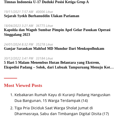
Timnas Indonesia U-17 Duduki Posisi Ketiga Grup A
19/11/2021 7:57 AM
40006 Lihat
Sejarah Syekh Burhanuddin Ulakan Pariaman
18/04/2023 3:21 AM
36775 Lihat
Kapolda dan Wagub Sumbar Pimpin Apel Gelar Pasukan Operasi
Singgalang 2023
24/01/2024 8:32 PM
35278 Lihat
Ganjar Sarankan Mahfud MD Mundur Dari Menkopolhukam
30/12/2022 3:41 PM
33184 Lihat
5 Hari 5 Malam Menembus Hutan Belantara yang Ekstrem,
Ekspedisi Padang – Solok, dari Lubuak Tampuruang Menuju Koto
Sani Solok Temuan yang jadi Catatan
Most Viewed Posts
Kebakaran Rumah Kayu di Kuranji Padang Hanguskan
Dua Bangunan, 15 Warga Terdampak
(14)
Tiga Pria Diciduk Saat Warga Sholat Jumat di
Dharmasraya, Sabu dan Timbangan Digital Disita
(17)