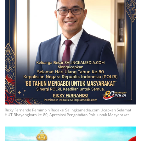
Ricky Fernando Pemimpin Redaksi Salingkamedia.com Ucapkan Selamat
HUT Bhayangkara ke-80, Apresiasi Pengabdian Polri untuk Masyarakat