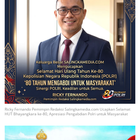
Ricky Fernando Pemimpin Redaksi Salingkamedia.com Ucapkan Selamat
HUT Bhayangkara ke-80, Apresiasi Pengabdian Polri untuk Masyarakat