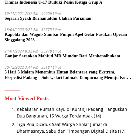
Timnas Indonesia U-17 Duduki Posisi Ketiga Grup A
19/11/2021 7:57 AM
40006 Lihat
Sejarah Syekh Burhanuddin Ulakan Pariaman
18/04/2023 3:21 AM
36775 Lihat
Kapolda dan Wagub Sumbar Pimpin Apel Gelar Pasukan Operasi
Singgalang 2023
24/01/2024 8:32 PM
35278 Lihat
Ganjar Sarankan Mahfud MD Mundur Dari Menkopolhukam
30/12/2022 3:41 PM
33184 Lihat
5 Hari 5 Malam Menembus Hutan Belantara yang Ekstrem,
Ekspedisi Padang – Solok, dari Lubuak Tampuruang Menuju Koto
Sani Solok Temuan yang jadi Catatan
Most Viewed Posts
Kebakaran Rumah Kayu di Kuranji Padang Hanguskan
Dua Bangunan, 15 Warga Terdampak
(14)
Tiga Pria Diciduk Saat Warga Sholat Jumat di
Dharmasraya, Sabu dan Timbangan Digital Disita
(17)