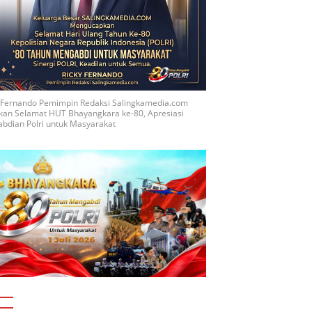
y Fernando Pemimpin Redaksi Salingkamedia.com
kan Selamat HUT Bhayangkara ke-80, Apresiasi
bdian Polri untuk Masyarakat