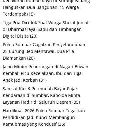
Kebakaran Rumah Kayu di Kuranji Padang
Hanguskan Dua Bangunan, 15 Warga
Terdampak
(15)
Tiga Pria Diciduk Saat Warga Sholat Jumat
di Dharmasraya, Sabu dan Timbangan
Digital Disita
(20)
Polda Sumbar Gagalkan Penyelundupan
25 Burung Beo Mentawai, Dua Pria
Diamankan
(20)
Jalan Minim Penerangan di Nagari Bawan
Kembali Picu Kecelakaan, Ibu dan Tiga
Anak Jadi Korban
(31)
Samsat KiosK Permudah Bayar Pajak
Kendaraan di Sumbar, Kapolda Minta
Layanan Hadir di Seluruh Daerah
(35)
Hardiknas 2026 Polda Sumbar Tegaskan
Pendidikan Jadi Kunci Membangun
Kamtibmas yang Kondusif
(36)