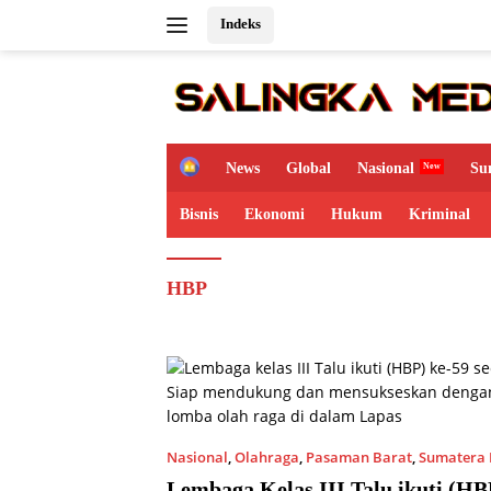
Langsung
Indeks
ke
konten
H
News
Global
Nasional
Su
o
m
Bisnis
Ekonomi
Hukum
Kriminal
e
HBP
Nasional
,
Olahraga
,
Pasaman Barat
,
Sumatera 
11/03/2023 2:54 PM
Lembaga Kelas III Talu ikuti (HB