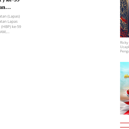
an
n lomba
tan (Lapas)
katan Lapas
 (HBP) ke-59
HAM,…
Rick
Ucap
Penga