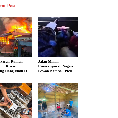
ent Post
akaran Rumah
Jalan Minim
 di Kuranji
Penerangan di Nagari
ng Hanguskan Dua
Bawan Kembali Picu
unan, 15 Warga
Kecelakaan, Ibu dan
dampak
Tiga Anak Jadi Korban