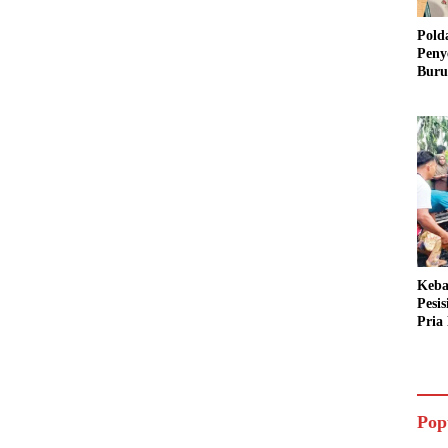
Pold
Peny
Buru
Dua 
Keba
Pesi
Pria 
Mera
Cari
Pop