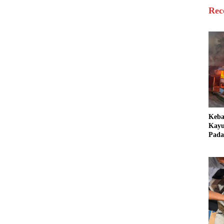
Rec
Keb
Kayu
Pada
Bang
Ter