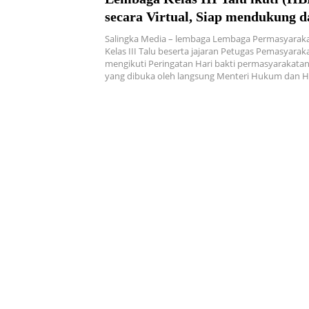
secara Virtual, Siap mendukung d
mensukseskan dengan mengadaka
Salingka Media – lembaga Lembaga Permasyaraka
olah raga di dalam Lapas
Kelas III Talu beserta jajaran Petugas Pemasyara
mengikuti Peringatan Hari bakti permasyarakatan
yang dibuka oleh langsung Menteri Hukum dan 