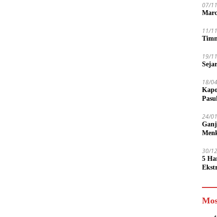
07/1
Marc
11/1
Timn
19/1
Seja
18/0
Kapo
Pasu
24/0
Ganj
Men
30/1
5 Ha
Ekst
Tamp
jadi
Mos