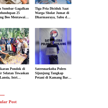
a Sumbar Gagalkan
Tiga Pria Diciduk Saat
elundupan 25
Warga Sholat Jumat di
ng Beo Mentawai,
Dharmasraya, Sabu dan
Pria Diamankan
Timbangan Digital
Disita
karan Pondok di
Satresnarkoba Polres
sir Selatan Tewaskan
Sijunjung Tangkap
Lansia, Istri
Petani di Kamang Baru,
ngkak 600 Meter
Polisi Sita Delapan
 Pertolongan
Paket Diduga Sabu
ular Post