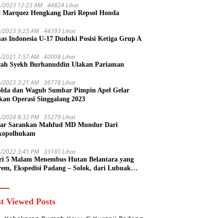
1/2023 12:23 AM
44824 Lihat
 Marquez Hengkang Dari Repsol Honda
1/2023 9:23 AM
44393 Lihat
as Indonesia U-17 Duduki Posisi Ketiga Grup A
1/2021 7:57 AM
40008 Lihat
rah Syekh Burhanuddin Ulakan Pariaman
4/2023 3:21 AM
36778 Lihat
lda dan Wagub Sumbar Pimpin Apel Gelar
kan Operasi Singgalang 2023
1/2024 8:32 PM
35279 Lihat
ar Sarankan Mahfud MD Mundur Dari
kopolhukam
2/2022 3:41 PM
33185 Lihat
ri 5 Malam Menembus Hutan Belantara yang
rem, Ekspedisi Padang – Solok, dari Lubuak
uruang Menuju Koto Sani Solok Temuan yang
 Catatan
t Viewed Posts