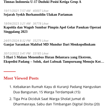
Timnas Indonesia U-17 Duduki Posisi Ketiga Grup A
19/11/2021 7:57 AM
40007 Lihat
Sejarah Syekh Burhanuddin Ulakan Pariaman
18/04/2023 3:21 AM
36778 Lihat
Kapolda dan Wagub Sumbar Pimpin Apel Gelar Pasukan Operasi
Singgalang 2023
24/01/2024 8:32 PM
35279 Lihat
Ganjar Sarankan Mahfud MD Mundur Dari Menkopolhukam
30/12/2022 3:41 PM
33185 Lihat
5 Hari 5 Malam Menembus Hutan Belantara yang Ekstrem,
Ekspedisi Padang – Solok, dari Lubuak Tampuruang Menuju Koto
Sani Solok Temuan yang jadi Catatan
Most Viewed Posts
Kebakaran Rumah Kayu di Kuranji Padang Hanguskan
Dua Bangunan, 15 Warga Terdampak
(15)
Tiga Pria Diciduk Saat Warga Sholat Jumat di
Dharmasraya, Sabu dan Timbangan Digital Disita
(20)