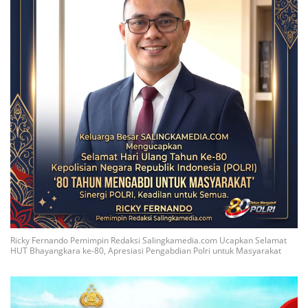
Ricky Fernando Pemimpin Redaksi Salingkamedia.com Ucapkan Selamat
HUT Bhayangkara ke-80, Apresiasi Pengabdian Polri untuk Masyarakat