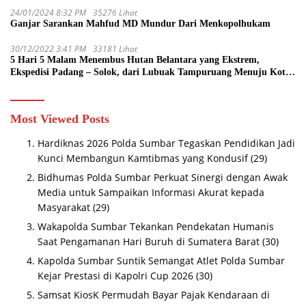
24/01/2024 8:32 PM
35276 Lihat
Ganjar Sarankan Mahfud MD Mundur Dari Menkopolhukam
30/12/2022 3:41 PM
33181 Lihat
5 Hari 5 Malam Menembus Hutan Belantara yang Ekstrem,
Ekspedisi Padang – Solok, dari Lubuak Tampuruang Menuju Koto
Sani Solok Temuan yang jadi Catatan
Most Viewed Posts
Hardiknas 2026 Polda Sumbar Tegaskan Pendidikan Jadi
Kunci Membangun Kamtibmas yang Kondusif
(29)
Bidhumas Polda Sumbar Perkuat Sinergi dengan Awak
Media untuk Sampaikan Informasi Akurat kepada
Masyarakat
(29)
Wakapolda Sumbar Tekankan Pendekatan Humanis
Saat Pengamanan Hari Buruh di Sumatera Barat
(30)
Kapolda Sumbar Suntik Semangat Atlet Polda Sumbar
Kejar Prestasi di Kapolri Cup 2026
(30)
Samsat KiosK Permudah Bayar Pajak Kendaraan di