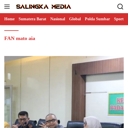
Langsung
ke
konten
Home
Sumatera Barat
Nasional
Global
Polda Sumbar
Sports
FAN mato aia