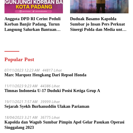
Anggota DPD RI Cerint Peduli
Duduak Basamo Kapolda
Korban Banjir Padang, Turun
Sumbar jo Insan Pers Perkuat
Langsung Salurkan Bantuan
Sinergi Polda dan Media untuk
dan Serap Aspirasi Warga
Pelayanan Masyarakat
Popular Post
07/11/2023 12:23 AM
44817 Lihat
Marc Marquez Hengkang Dari Repsol Honda
11/11/2023 9:23 AM
44386 Lihat
Timnas Indonesia U-17 Duduki Posisi Ketiga Grup A
19/11/2021 7:57 AM
39999 Lihat
Sejarah Syekh Burhanuddin Ulakan Pariaman
18/04/2023 3:21 AM
36775 Lihat
Kapolda dan Wagub Sumbar Pimpin Apel Gelar Pasukan Operasi
Singgalang 2023