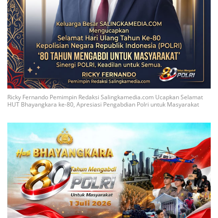
Ricky Fernando Pemimpin Redaksi Salingkamedia.com Ucapkan Selamat
HUT Bhayangkara ke-80, Apresiasi Pengabdian Polri untuk Masyarakat