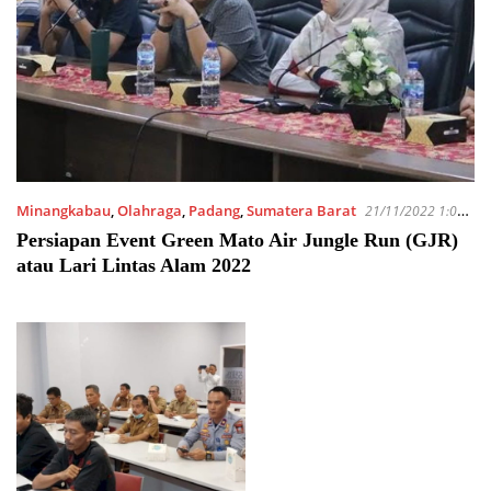
Minangkabau
,
Olahraga
,
Padang
,
Sumatera Barat
21/11/2022 1:05
PM
Persiapan Event Green Mato Air Jungle Run (GJR)
atau Lari Lintas Alam 2022