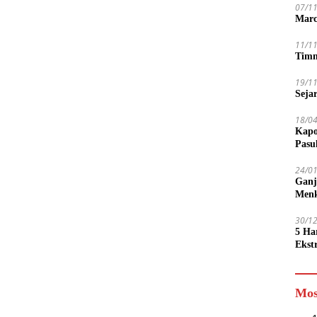
07/1
Marc
11/1
Timn
19/1
Seja
18/0
Kapo
Pasu
24/0
Ganj
Men
30/1
5 Ha
Ekst
Tamp
jadi
Mos