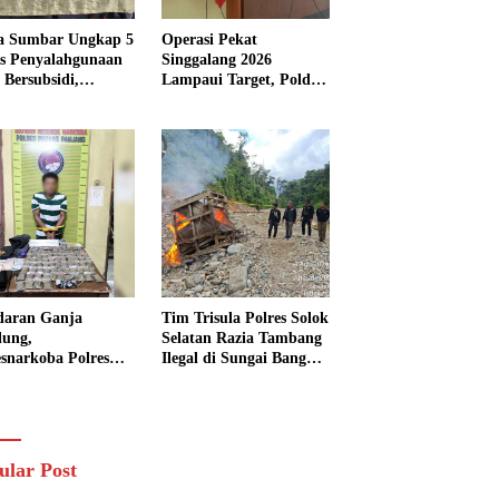
a Sumbar Ungkap 5
Operasi Pekat
s Penyalahgunaan
Singgalang 2026
Bersubsidi,
Lampaui Target, Polda
kap 7 Tersangka
Sumbar Ungkap
ita 13.298 Liter
Ratusan Persen Kasus
Solar
Kriminal
daran Ganja
Tim Trisula Polres Solok
lung,
Selatan Razia Tambang
esnarkoba Polres
Ilegal di Sungai Bangko,
ng Panjang Sita 82
Asbuk Langsung
t Ganja Kering
Dimusnahkan
 Edar di Tanah
r
ular Post