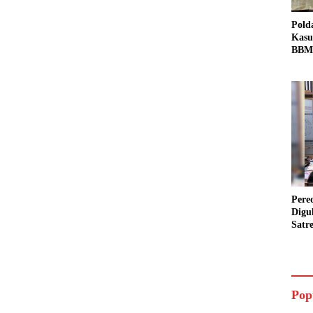
Pold
Kasu
BBM 
Tang
dan S
Bio 
Pere
Digu
Satr
Pada
Pake
Siap
Data
Pop