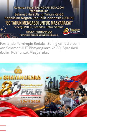
y Fernando Pemimpin Redaksi Salingkamedia.com
kan Selamat HUT Bhayangkara ke-80, Apresiasi
bdian Polri untuk Masyarakat