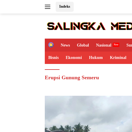
Langsung
Indeks
ke
konten
H
News
Global
Nasional
Su
o
m
Bisnis
Ekonomi
Hukum
Kriminal
e
Erupsi Gunung Semeru