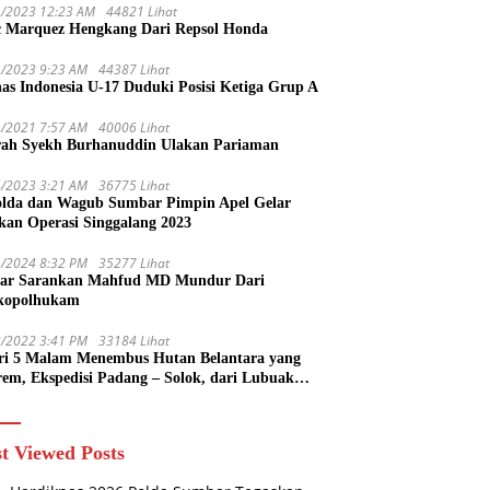
1/2023 12:23 AM
44821 Lihat
 Marquez Hengkang Dari Repsol Honda
1/2023 9:23 AM
44387 Lihat
as Indonesia U-17 Duduki Posisi Ketiga Grup A
1/2021 7:57 AM
40006 Lihat
rah Syekh Burhanuddin Ulakan Pariaman
4/2023 3:21 AM
36775 Lihat
lda dan Wagub Sumbar Pimpin Apel Gelar
kan Operasi Singgalang 2023
1/2024 8:32 PM
35277 Lihat
ar Sarankan Mahfud MD Mundur Dari
kopolhukam
2/2022 3:41 PM
33184 Lihat
ri 5 Malam Menembus Hutan Belantara yang
rem, Ekspedisi Padang – Solok, dari Lubuak
uruang Menuju Koto Sani Solok Temuan yang
 Catatan
t Viewed Posts