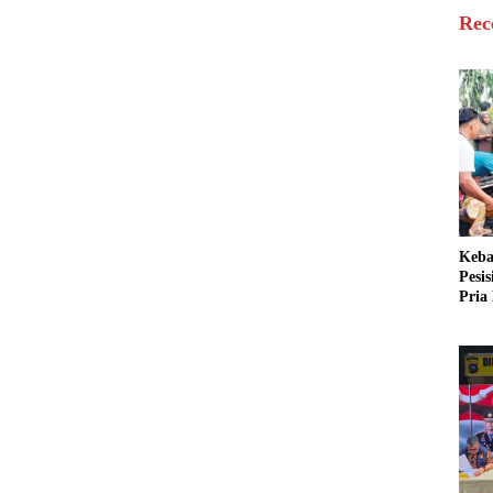
Rec
Keba
Pesi
Pria 
Mera
Cari