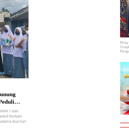
Rick
Ucap
Penga
unung
Peduli
SMAN 1 dan
eduli Korban
selama dua hari