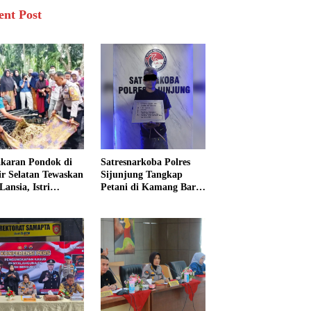
ent Post
karan Pondok di
Satresnarkoba Polres
sir Selatan Tewaskan
Sijunjung Tangkap
Lansia, Istri
Petani di Kamang Baru,
ngkak 600 Meter
Polisi Sita Delapan
 Pertolongan
Paket Diduga Sabu