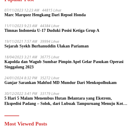
07/11/2023 12:23 AM
44815 Lihat
Marc Marquez Hengkang Dari Repsol Honda
11/11/2023 9:23 AM
44384 Lihat
Timnas Indonesia U-17 Duduki Posisi Ketiga Grup A
19/11/2021 7:57 AM
39994 Lihat
Sejarah Syekh Burhanuddin Ulakan Pariaman
18/04/2023 3:21 AM
36775 Lihat
Kapolda dan Wagub Sumbar Pimpin Apel Gelar Pasukan Operasi
Singgalang 2023
24/01/2024 8:32 PM
35272 Lihat
Ganjar Sarankan Mahfud MD Mundur Dari Menkopolhukam
30/12/2022 3:41 PM
33179 Lihat
5 Hari 5 Malam Menembus Hutan Belantara yang Ekstrem,
Ekspedisi Padang – Solok, dari Lubuak Tampuruang Menuju Koto
Sani Solok Temuan yang jadi Catatan
Most Viewed Posts