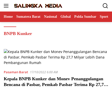
Langsung
ke
konten
Home
Sumatera Barat
Nasional
Global
Polda Sumbar
Sports
BNPB Kunker
Pasaman Barat
17/10/2022 6:00 AM
Kepala BNPB Kunker dan Monev Penanggulangan
Bencana di Pasbar, Pemkab Pasbar Terima Rp 27,7
Milyar Lebih Dana Pembangunan Rumah