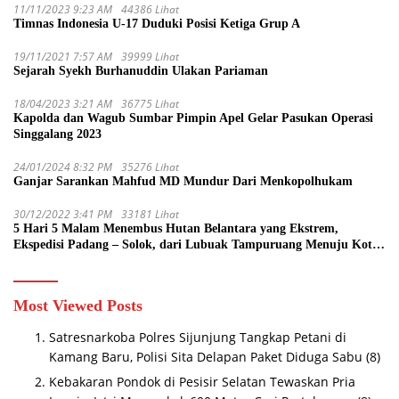
11/11/2023 9:23 AM
44386 Lihat
Timnas Indonesia U-17 Duduki Posisi Ketiga Grup A
19/11/2021 7:57 AM
39999 Lihat
Sejarah Syekh Burhanuddin Ulakan Pariaman
18/04/2023 3:21 AM
36775 Lihat
Kapolda dan Wagub Sumbar Pimpin Apel Gelar Pasukan Operasi
Singgalang 2023
24/01/2024 8:32 PM
35276 Lihat
Ganjar Sarankan Mahfud MD Mundur Dari Menkopolhukam
30/12/2022 3:41 PM
33181 Lihat
5 Hari 5 Malam Menembus Hutan Belantara yang Ekstrem,
Ekspedisi Padang – Solok, dari Lubuak Tampuruang Menuju Koto
Sani Solok Temuan yang jadi Catatan
Most Viewed Posts
Satresnarkoba Polres Sijunjung Tangkap Petani di
Kamang Baru, Polisi Sita Delapan Paket Diduga Sabu
(8)
Kebakaran Pondok di Pesisir Selatan Tewaskan Pria