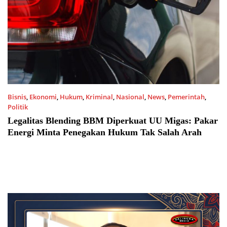
Bisnis
,
Ekonomi
,
Hukum
,
Kriminal
,
Nasional
,
News
,
Pemerintah
,
Politik
20/04/2025 4:25 PM
Legalitas Blending BBM Diperkuat UU Migas: Pakar
Energi Minta Penegakan Hukum Tak Salah Arah