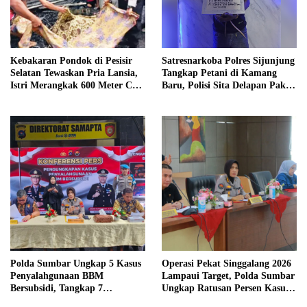
Kebakaran Pondok di Pesisir
Satresnarkoba Polres Sijunjung
Selatan Tewaskan Pria Lansia,
Tangkap Petani di Kamang
Istri Merangkak 600 Meter Cari
Baru, Polisi Sita Delapan Paket
Pertolongan
Diduga Sabu
Polda Sumbar Ungkap 5 Kasus
Operasi Pekat Singgalang 2026
Penyalahgunaan BBM
Lampaui Target, Polda Sumbar
Bersubsidi, Tangkap 7
Ungkap Ratusan Persen Kasus
Tersangka dan Sita 13.298 Liter
Kriminal