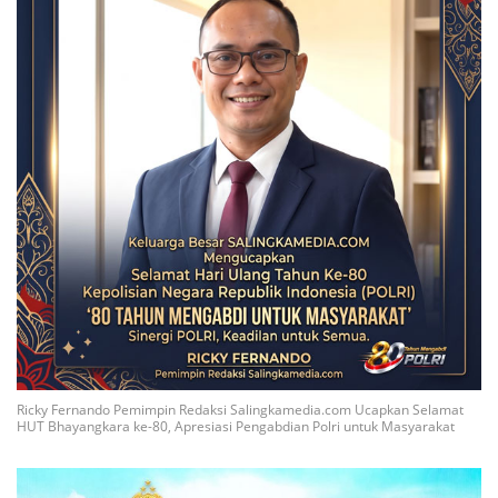
Ricky Fernando Pemimpin Redaksi Salingkamedia.com Ucapkan Selamat
HUT Bhayangkara ke-80, Apresiasi Pengabdian Polri untuk Masyarakat