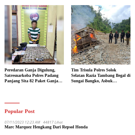
Bio Solar
Peredaran Ganja Digulung,
Tim Trisula Polres Solok
Satresnarkoba Polres Padang
Selatan Razia Tambang Ilegal di
Panjang Sita 82 Paket Ganja
Sungai Bangko, Asbuk
Kering Siap Edar di Tanah
Langsung Dimusnahkan
Datar
Popular Post
07/11/2023 12:23 AM
44817 Lihat
Marc Marquez Hengkang Dari Repsol Honda