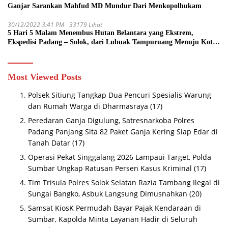
Ganjar Sarankan Mahfud MD Mundur Dari Menkopolhukam
30/12/2022 3:41 PM
33179 Lihat
5 Hari 5 Malam Menembus Hutan Belantara yang Ekstrem,
Ekspedisi Padang – Solok, dari Lubuak Tampuruang Menuju Koto
Sani Solok Temuan yang jadi Catatan
Most Viewed Posts
Polsek Sitiung Tangkap Dua Pencuri Spesialis Warung
dan Rumah Warga di Dharmasraya
(17)
Peredaran Ganja Digulung, Satresnarkoba Polres
Padang Panjang Sita 82 Paket Ganja Kering Siap Edar di
Tanah Datar
(17)
Operasi Pekat Singgalang 2026 Lampaui Target, Polda
Sumbar Ungkap Ratusan Persen Kasus Kriminal
(17)
Tim Trisula Polres Solok Selatan Razia Tambang Ilegal di
Sungai Bangko, Asbuk Langsung Dimusnahkan
(20)
Samsat KiosK Permudah Bayar Pajak Kendaraan di
Sumbar, Kapolda Minta Layanan Hadir di Seluruh