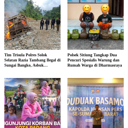
Tim Trisula Polres Solok
Polsek Sitiung Tangkap Dua
Selatan Razia Tambang Ilegal di
Pencuri Spesialis Warung dan
Sungai Bangko, Asbuk
Rumah Warga di Dharmasraya
Langsung Dimusnahkan