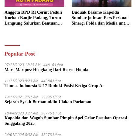
Anggota DPD RI Cerint Peduli
Duduak Basamo Kapolda
Korban Banjir Padang, Turun
Sumbar jo Insan Pers Perkuat
Langsung Salurkan Bantuan
Sinergi Polda dan Media untuk
dan Serap Aspirasi Warga
Pelayanan Masyarakat
Popular Post
07/11/2023 12:23 AM
44816 Lihat
Marc Marquez Hengkang Dari Repsol Honda
11/11/2023 9:23 AM
44384 Lihat
Timnas Indonesia U-17 Duduki Posisi Ketiga Grup A
19/11/2021 7:57 AM
39995 Lihat
Sejarah Syekh Burhanuddin Ulakan Pariaman
18/04/2023 3:21 AM
36775 Lihat
Kapolda dan Wagub Sumbar Pimpin Apel Gelar Pasukan Operasi
Singgalang 2023
24/01/2024 8:32 PM
35273 Lihat