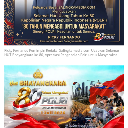
Ricky Fernando Pemimpin Redaksi Salingkamedia.com Ucapkan Selamat
HUT Bhayangkara ke-80, Apresiasi Pengabdian Polri untuk Masyarakat