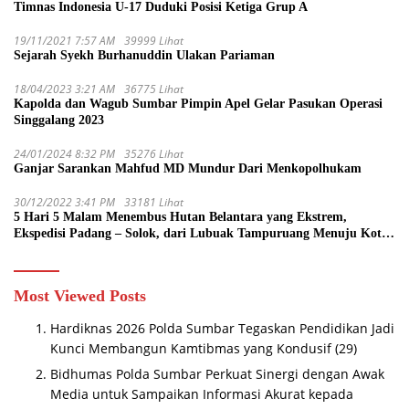
Timnas Indonesia U-17 Duduki Posisi Ketiga Grup A
19/11/2021 7:57 AM
39999 Lihat
Sejarah Syekh Burhanuddin Ulakan Pariaman
18/04/2023 3:21 AM
36775 Lihat
Kapolda dan Wagub Sumbar Pimpin Apel Gelar Pasukan Operasi
Singgalang 2023
24/01/2024 8:32 PM
35276 Lihat
Ganjar Sarankan Mahfud MD Mundur Dari Menkopolhukam
30/12/2022 3:41 PM
33181 Lihat
5 Hari 5 Malam Menembus Hutan Belantara yang Ekstrem,
Ekspedisi Padang – Solok, dari Lubuak Tampuruang Menuju Koto
Sani Solok Temuan yang jadi Catatan
Most Viewed Posts
Hardiknas 2026 Polda Sumbar Tegaskan Pendidikan Jadi
Kunci Membangun Kamtibmas yang Kondusif
(29)
Bidhumas Polda Sumbar Perkuat Sinergi dengan Awak
Media untuk Sampaikan Informasi Akurat kepada