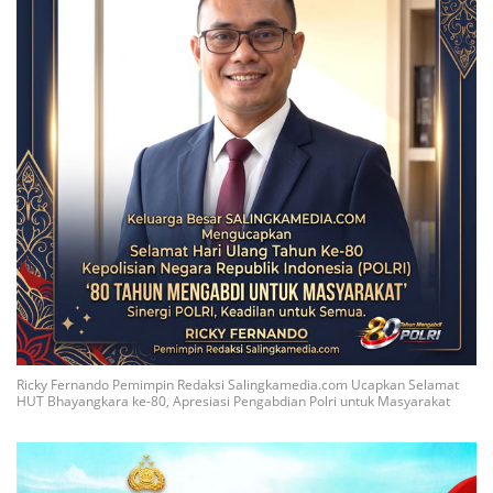
Ricky Fernando Pemimpin Redaksi Salingkamedia.com Ucapkan Selamat
HUT Bhayangkara ke-80, Apresiasi Pengabdian Polri untuk Masyarakat