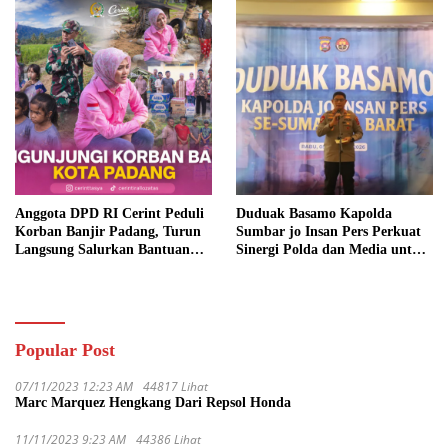
Anggota DPD RI Cerint Peduli
Duduak Basamo Kapolda
Korban Banjir Padang, Turun
Sumbar jo Insan Pers Perkuat
Langsung Salurkan Bantuan
Sinergi Polda dan Media untuk
dan Serap Aspirasi Warga
Pelayanan Masyarakat
Popular Post
07/11/2023 12:23 AM
44817 Lihat
Marc Marquez Hengkang Dari Repsol Honda
11/11/2023 9:23 AM
44386 Lihat