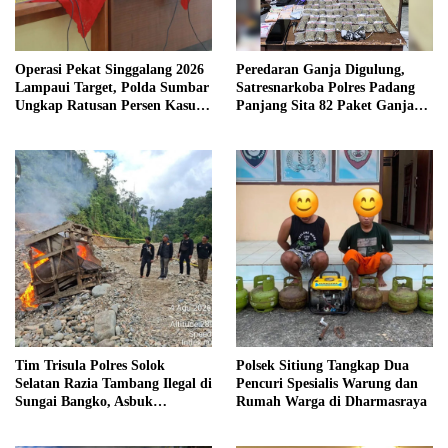
Operasi Pekat Singgalang 2026
Peredaran Ganja Digulung,
Lampaui Target, Polda Sumbar
Satresnarkoba Polres Padang
Ungkap Ratusan Persen Kasus
Panjang Sita 82 Paket Ganja
Kriminal
Kering Siap Edar di Tanah
Datar
Tim Trisula Polres Solok
Polsek Sitiung Tangkap Dua
Selatan Razia Tambang Ilegal di
Pencuri Spesialis Warung dan
Sungai Bangko, Asbuk
Rumah Warga di Dharmasraya
Langsung Dimusnahkan