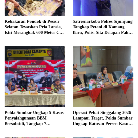
Kebakaran Pondok di Pesisir
Satresnarkoba Polres Sijunjung
Selatan Tewaskan Pria Lansia,
Tangkap Petani di Kamang
Istri Merangkak 600 Meter Cari
Baru, Polisi Sita Delapan Paket
Pertolongan
Diduga Sabu
Polda Sumbar Ungkap 5 Kasus
Operasi Pekat Singgalang 2026
Penyalahgunaan BBM
Lampaui Target, Polda Sumbar
Bersubsidi, Tangkap 7
Ungkap Ratusan Persen Kasus
Tersangka dan Sita 13.298 Liter
Kriminal
Bio Solar