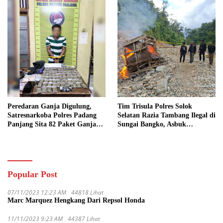
Peredaran Ganja Digulung,
Tim Trisula Polres Solok
Satresnarkoba Polres Padang
Selatan Razia Tambang Ilegal di
Panjang Sita 82 Paket Ganja
Sungai Bangko, Asbuk
Kering Siap Edar di Tanah
Langsung Dimusnahkan
Datar
Popular Post
07/11/2023 12:23 AM
44818 Lihat
Marc Marquez Hengkang Dari Repsol Honda
11/11/2023 9:23 AM
44387 Lihat