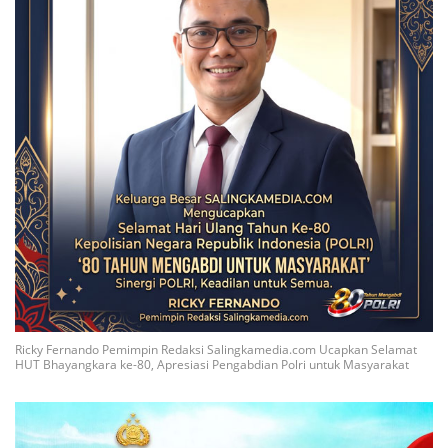
Ricky Fernando Pemimpin Redaksi Salingkamedia.com Ucapkan Selamat
HUT Bhayangkara ke-80, Apresiasi Pengabdian Polri untuk Masyarakat