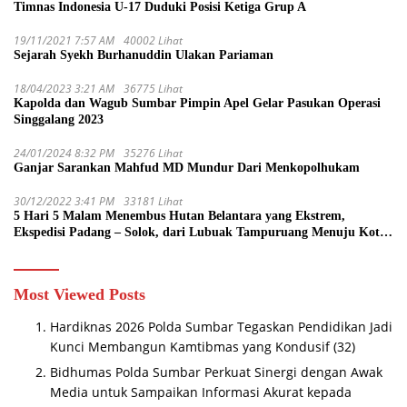
Timnas Indonesia U-17 Duduki Posisi Ketiga Grup A
19/11/2021 7:57 AM
40002 Lihat
Sejarah Syekh Burhanuddin Ulakan Pariaman
18/04/2023 3:21 AM
36775 Lihat
Kapolda dan Wagub Sumbar Pimpin Apel Gelar Pasukan Operasi
Singgalang 2023
24/01/2024 8:32 PM
35276 Lihat
Ganjar Sarankan Mahfud MD Mundur Dari Menkopolhukam
30/12/2022 3:41 PM
33181 Lihat
5 Hari 5 Malam Menembus Hutan Belantara yang Ekstrem,
Ekspedisi Padang – Solok, dari Lubuak Tampuruang Menuju Koto
Sani Solok Temuan yang jadi Catatan
Most Viewed Posts
Hardiknas 2026 Polda Sumbar Tegaskan Pendidikan Jadi
Kunci Membangun Kamtibmas yang Kondusif
(32)
Bidhumas Polda Sumbar Perkuat Sinergi dengan Awak
Media untuk Sampaikan Informasi Akurat kepada